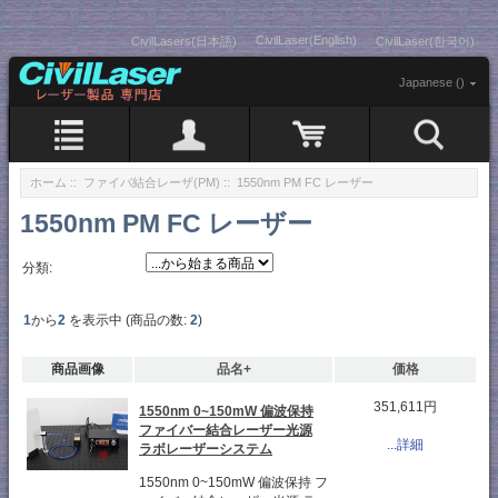
CivilLaser(English)
CivilLasers(日本語)
CivilLaser(한국어)
Japanese ()
ホーム
::
ファイバ結合レーザ(PM)
:: 1550nm PM FC レーザー
1550nm PM FC レーザー
分類:
1
から
2
を表示中 (商品の数:
2
)
商品画像
品名+
価格
351,611円
1550nm 0~150mW 偏波保持
ファイバー結合レーザー光源
...詳細
ラボレーザーシステム
1550nm 0~150mW 偏波保持 フ