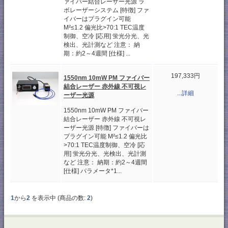
ァイバー結合レーザー光源 ラ
ボレーザーシステム [特徴] ファ
イバーはプラグイン可能
M²≤1.2 偏光比>70:1 TEC温度
制御、空冷 [応用] 蛍光分光、光
検出、光計測など 注意： 納
期：約2～4週間 [仕様] ...
197,333円
1550nm 10mW PM ファイバー
結合レーザー 赤外線 不可視レ
...詳細
ーザー光源
1550nm 10mW PM ファイバー
結合レーザー 赤外線 不可視レ
ーザー光源 [特徴] ファイバーは
プラグイン可能 M²≤1.2 偏光比
>70:1 TEC温度制御、空冷 [応
用] 蛍光分光、光検出、光計測
など 注意： 納期：約2～4週間
[仕様] パラメータ*1...
1
から
2
を表示中 (商品の数:
2
)