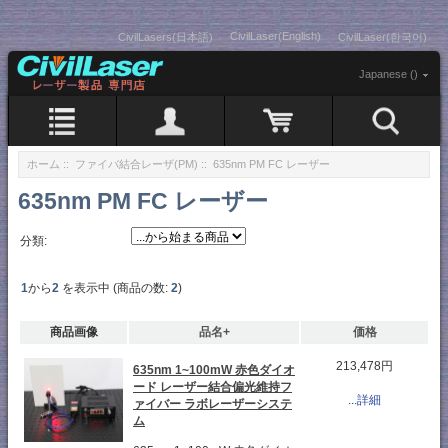
CivilLaser(English)
CivilLasers(日本語)
CivilLaser(한국어)
Japanese ()
ホーム
::
ファイバ結合レーザ(PM)
:: 635nm PM FC レーザー
635nm PM FC レーザー
分類:
1
から
2
を表示中 (商品の数:
2
)
商品画像
品名+
価格
213,478円
635nm 1~100mW 赤色ダイオ
ード レーザー結合偏光維持フ
...詳細
ァイバー ラボレーザーシステ
ム