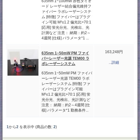
635nm 1~100mW 赤色ダイオ
ード レーザー結合偏光維持フ
ァイバー ラボレーザーシステ
ム [特徴] ファイバーはプラグ
イン可能 M²≤1.2 偏光比>70:1
[応用] 蛍光分光、光検出、光
計測など 注意： 納期：約2～
4週間 [仕様] パラメータ*1 ...
163,248円
635nm 1~50mW PM ファイ
バーレーザー光源 TEM00 ラ
...詳細
ボレーザーシステム
635nm 1~50mW PM ファイバ
ーレーザー光源 TEM00 ラボ
レーザーシステム [特徴] ファ
イバーはプラグイン可能
M²≤1.2 偏光比>70:1 [応用] 蛍
光分光、光検出、光計測など
注意： 納期：約2～4週間 [仕
様] パラメータ*1 勤務条件...
1
から
2
を表示中 (商品の数:
2
)