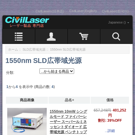
CivilLaser(English)
CivilLasers(日本語)
CivilLaser(한국어)
Japanese ()
ホーム
::
SLD広帯域光源
:: 1550nm SLD広帯域光源
1550nm SLD広帯域光源
分類:
1
から
4
を表示中 (商品の数:
4
)
商品画像
品名+
価格
401,252
657,249円
1550nm 10mW シング
円
ルモード ファイバーレ
割引: 39%OFF
ーザー スーパールミネ
ッセントダイオード 広
...詳細
帯域光源 ベンチトップ