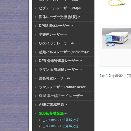
ピグテールレーザー(PM)->
固体レーザー光源 (波長)->
DPSS固体レーザー->
半導体レーザー->
Q-スイッチレーザー->
超短パルスレーザー(ns/ps/fs)->
DFB 分布帰還型レーザー->
ラマン & 狭線幅レーザー->
1
から
2
を表示中 (
波長可変レーザー->
ラマンレーザー Raman laser
SLM 単一縦モード レーザー
ASE広帯域光源->
SLD広帯域光源
->
|_ 780nm SLD広帯域光源
|_ 850nm SLD広帯域光源