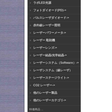
ラボLED光源
フォトダイオード(PD)->
パルスレーザダイオード->
赤外線レーザー照明
レーザーパワーメータ->
レーザー 彫刻機
レーザーレンズ->
レーザー結晶/光学結晶->
レーザーシステム（Software）->
レーザシステム（線レーザ）
レーザーステージライト->
CO2 レーザー->
他のレーザー製品
他のレーザーカテゴリ->
特価商品 ...