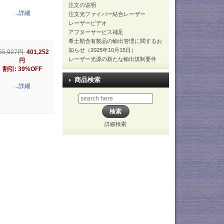
注文の说明
...詳細
注文光ファイバー結合レーザー
レーザービデオ
アフターサービス補足
希土類含有製品の輸出管理に関するお
知らせ（2025年10月15日）
401,252
55,927円
レーザー光源の新たな輸出規制要件
円
割引: 39%OFF
商品検索
...詳細
詳細検索