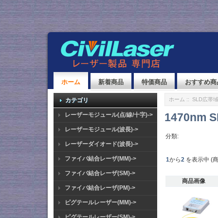
ホーム
新着商品
特価商品
おすすめ商
ホーム
::
SLD広帯
カテゴリ
1470nm
レーザーモジュール(点/線/十字)->
レーザーモジュール(波長)->
分類:
レーザーダイオード(波長)->
ファイバ結合レーザ(MM)->
1
から
2
を表示中 (
ファイバ結合レーザ(SM)->
商品画像
ファイバ結合レーザ(PM)->
ピグテールレーザー(MM)->
ピグテールレーザー(SM)->