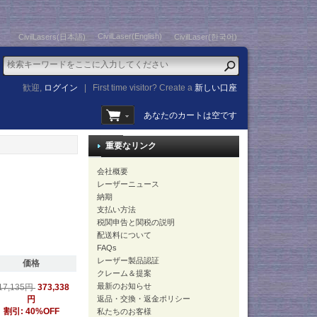
CivilLaser(English)
CivilLasers(日本語)
CivilLaser(한국어)
歓迎,
ログイン
|
First time visitor? Create a
新しい口座
あなたのカートは空です
重要なリンク
会社概要
レーザーニュース
納期
支払い方法
税関申告と関税の説明
配送料について
FAQs
レーザー製品認証
価格
クレーム＆提案
最新のお知らせ
373,338
17,135円
円
返品・交換・返金ポリシー
割引: 40%OFF
私たちのお客様