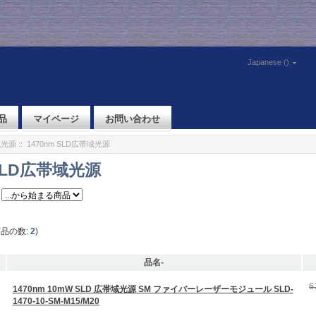
Japanese ()
品
マイページ
お問い合わせ
域光源
:: 1470nm SLD広帯域光源
 SLD広帯域光源
商品の数:
2
)
品名-
6
1470nm 10mW SLD 広帯域光源 SM ファイバーレーザーモジュール SLD-
1470-10-SM-M15/M20