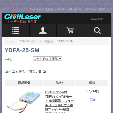
CivilLaser(English)
CivilLasers(日本語)
CivilLaser(한국어)
Japanese ()
ホーム
::
YDFA SM 光ファイバ増幅器
:: YDFA-25-SM
YDFA-25-SM
分類:
1
から
2
を表示中 (商品の数:
2
)
商品画像
品名+
価格
387,214円
25dBm 300mW
YDFA シングルモー
...詳細
ド 光増幅器 モジュー
ル イッテルビウム添
加ファイバ―幅器