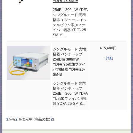
YDFA-25-SM-M
25dBm 300mW YDFA
シングルモード 光増
幅器 モジュール イッ
テルビウム添加ファ
イバ―幅器 YDFA-25-
SM-M...
415,480円
シングルモード 光増
幅器 ベンチトップ
...詳細
25dBm 300mW
YDFA Yb添加ファイ
バ 増幅器 YDFA-25-
SM-B
シングルモード 光増
幅器 ベンチトップ
25dBm 300mW YDFA
Yb添加ファイバ 増幅
器 YDFA-25-SM-B...
1
から
2
を表示中 (商品の数:
2
)