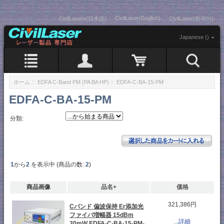
CivilLaser(English)
CivilLasers(日本語)
CivilLaser(한국어)
Japanese ()
ホーム
::
EDFA C-Band PM (PA BA HP)
:: EDFA-C-BA-15-PM
EDFA-C-BA-15-PM
分類:
1
から
2
を表示中 (商品の数:
2
)
商品画像
品名+
価格
321,386円
Cバンド 偏波保持 Er添加光
ファイバ増幅器 15dBm
...詳細
30mW EDFA-C-BA-15-PM-