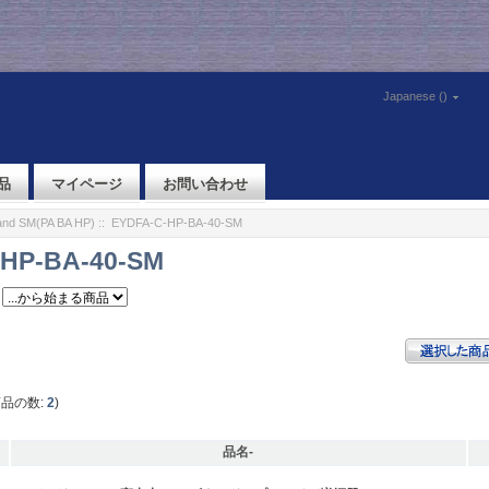
Japanese ()
品
マイページ
お問い合わせ
nd SM(PA BA HP)
:: EYDFA-C-HP-BA-40-SM
HP-BA-40-SM
商品の数:
2
)
品名-