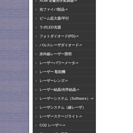
AOM 音響光学変調器->
光ファイバ部品->
ビーム拡大器/平行
ラボLED光源
フォトダイオード(PD)->
パルスレーザダイオード->
赤外線レーザー照明
レーザーパワーメータ->
レーザー 彫刻機
レーザーレンズ->
レーザー結晶/光学結晶->
レーザーシステム（Software）->
レーザシステム（線レーザ）
レーザーステージライト->
CO2 レーザー->