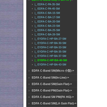
|_ EDFA-C-PA-35-SM
|_ EDFA-C-PA-45-SM
|_ EDFA-C-BA-15-SM
|_ EDFA-C-BA-17-SM
|_ EDFA-C-BA-20-SM
|_ EDFA-C-BA-23-SM
|_ EDFA-C-BA-25-SM
|_ EDFA-C-BA-26-SM
|_ EYDFA-C-HP-BA-27-SM
|_ EYDFA-C-HP-BA-30-SM
|_ EYDFA-C-HP-BA-33-SM
|_ EYDFA-C-HP-BA-35-SM
|_ EYDFA-C-HP-BA-37-SM
|_ EYDFA-C-HP-BA-40-SM
|_ EYDFA-C-HP-BA-43-SM
EDFA C-Band SM(Micro 小型)->
EDFA C-Band SM(In-Line)->
EDFA C-Band SM(Gain Flat)->
EDFA C-Band PM(Gain Flat)->
EDFA C-Band SM PM(PA HG)->
EDFA C-Band SM(LA Gain Flat)->