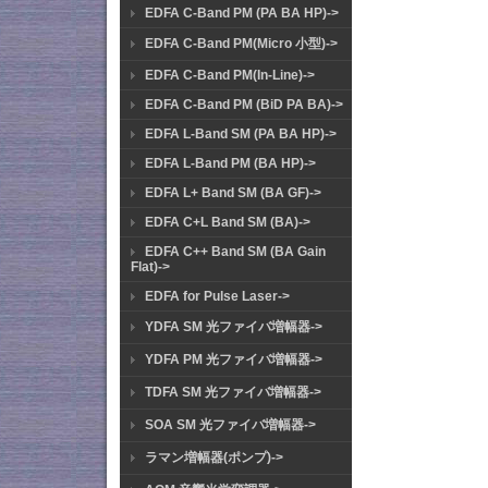
EDFA C-Band PM (PA BA HP)->
EDFA C-Band PM(Micro 小型)->
EDFA C-Band PM(In-Line)->
EDFA C-Band PM (BiD PA BA)->
EDFA L-Band SM (PA BA HP)->
EDFA L-Band PM (BA HP)->
EDFA L+ Band SM (BA GF)->
EDFA C+L Band SM (BA)->
EDFA C++ Band SM (BA Gain
Flat)->
EDFA for Pulse Laser->
YDFA SM 光ファイバ増幅器->
YDFA PM 光ファイバ増幅器->
TDFA SM 光ファイバ増幅器->
SOA SM 光ファイバ増幅器->
ラマン増幅器(ポンプ)->