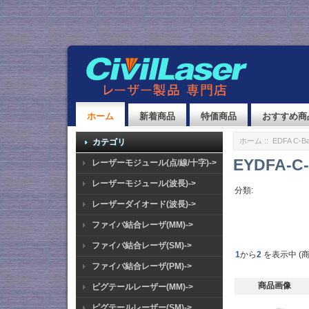
ホーム
新着商品
特価商品
おすすめ商
ホーム
::
EDFA C-Ba
カテゴリ
EYDFA-C-
レーザーモジュール(点/線/十字)->
レーザーモジュール(波長)->
分類:
レーザーダイオード(波長)->
ファイバ結合レーザ(MM)->
ファイバ結合レーザ(SM)->
1
から
2
を表示中 (
ファイバ結合レーザ(PM)->
商品画像
ピグテールレーザー(MM)->
ピグテールレーザー(SM)->