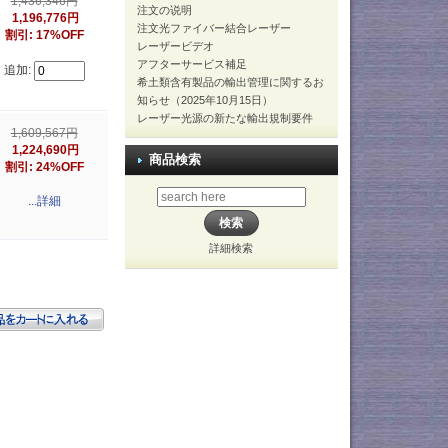
1,436,346円
注文の说明
1,196,776円
注文光ファイバー結合レーザー
割引: 17%OFF
レーザービデオ
アフターサービス補足
追加:
希土類含有製品の輸出管理に関するお
知らせ（2025年10月15日）
レーザー光源の新たな輸出規制要件
1,609,567円
1,224,690円
商品検索
割引: 24%OFF
...詳細
詳細検索