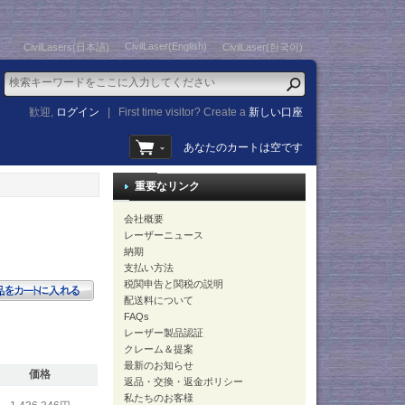
CivilLaser(English)
CivilLasers(日本語)
CivilLaser(한국어)
歓迎,
ログイン
|
First time visitor? Create a
新しい口座
あなたのカートは空です
重要なリンク
会社概要
レーザーニュース
納期
支払い方法
税関申告と関税の説明
配送料について
FAQs
レーザー製品認証
クレーム＆提案
最新のお知らせ
価格
返品・交換・返金ポリシー
私たちのお客様