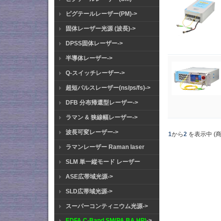
ピグテールレーザー(PM)->
固体レーザー光源 (波長)->
DPSS固体レーザー->
半導体レーザー->
Q-スイッチレーザー->
超短パルスレーザー(ns/ps/fs)->
DFB 分布帰還型レーザー->
ラマン & 狭線幅レーザー->
波長可変レーザー->
1
から
2
を表示中 (
ラマンレーザー Raman laser
SLM 単一縦モード レーザー
ASE広帯域光源->
SLD広帯域光源->
スーパーコンティニウム光源->
EDFA C-Band SM(PA BA HP)
->