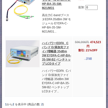
HP-BA-35-SM-
追加:
M21/M31
高出力C-bandブース
タEDFA 35dBm 3W モ
ジュール EYDFA-C-
HP-BA-35-SM-
M21/M31...
596,996円
474,523
ハイパワーEDFA C
円
バンド Er添加光ファ
割引: 21%OFF
イバ増幅器 35dBm
3W EYDFA-C-HP-BA-
...詳細
35-SM-B2 ベンチトッ
プ LCDタイプ
ハイパワーEDFA Cバ
ンド Er添加光ファイ
バ増幅器 35dBm 3W
EYDFA-C-HP-BA-35-
SM-B2 ベンチトップ
LCDタイプ...
1
から
2
を表示中 (商品の数:
2
)