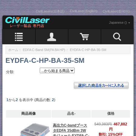
CivilLaser(English)
CivilLasers(日本語)
CivilLaser(한국어)
Japanese ()
ホーム
::
EDFA C-Band SM(PA BA HP)
:: EYDFA-C-HP-BA-35-SM
EYDFA-C-HP-BA-35-SM
分類:
1
から
2
を表示中 (商品の数:
2
)
商品画像
品名-
価格
549,383円
467,882
高出力C-bandブース
円
タEDFA 35dBm 3W
割引: 15%OFF
モジュール EYDFA-C-