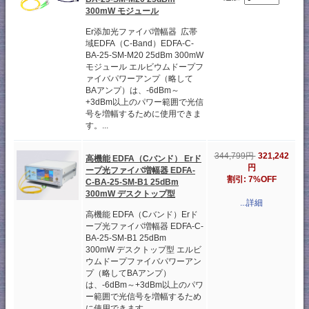
300mW モジュール
Er添加光ファイバ増幅器 広帯
域EDFA（C-Band）EDFA-C-
BA-25-SM-M20 25dBm 300mW
モジュール エルビウムドープフ
ァイバパワーアンプ（略して
BAアンプ）は、-6dBm～
+3dBm以上のパワー範囲で光信
号を増幅するために使用できま
す。...
344,799円
321,242
高機能 EDFA（Cバンド） Erド
円
ープ光ファイバ増幅器 EDFA-
割引: 7%OFF
C-BA-25-SM-B1 25dBm
300mW デスクトップ型
...詳細
高機能 EDFA（Cバンド）Erド
ープ光ファイバ増幅器 EDFA-C-
BA-25-SM-B1 25dBm
300mW デスクトップ型 エルビ
ウムドープファイバパワーアン
プ（略してBAアンプ）
は、-6dBm～+3dBm以上のパワ
ー範囲で光信号を増幅するため
に使用できます。...