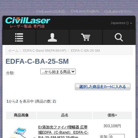
CivilLaser(English)
CivilLasers(日本語)
CivilLaser(한국어)
Japanese ()
ホーム
::
EDFA C-Band SM(PA BA HP)
:: EDFA-C-BA-25-SM
EDFA-C-BA-25-SM
分類:
1
から
2
を表示中 (商品の数:
2
)
商品画像
品名
価格+
303,108円
Er添加光ファイバ増幅器 広帯
域EDFA（C-Band） EDFA-C-
追加:
BA-25-SM-M20 25dBm