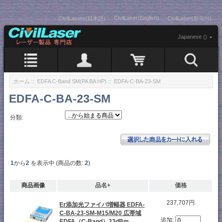
CivilLaser(English)
CivilLasers(日本語)
CivilLaser(한국어)
Japanese ()
ホーム
::
EDFA C-Band SM(PA BA HP)
:: EDFA-C-BA-23-SM
EDFA-C-BA-23-SM
分類:
1
から
2
を表示中 (商品の数:
2
)
商品画像
品名+
価格
237,707円
Er添加光ファイバ増幅器 EDFA-
C-BA-23-SM-M15/M20 広帯域
追加:
EDFA（C-Band）23dBm