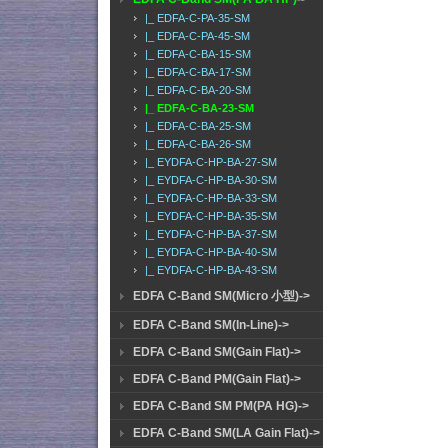
|_ EDFA-C-PA-35-SM
|_ EDFA-C-PA-45-SM
|_ EDFA-C-BA-15-SM
|_ EDFA-C-BA-17-SM
|_ EDFA-C-BA-20-SM
|_ EDFA-C-BA-23-SM
|_ EDFA-C-BA-25-SM
|_ EDFA-C-BA-26-SM
|_ EYDFA-C-HP-BA-27-SM
|_ EYDFA-C-HP-BA-30-SM
|_ EYDFA-C-HP-BA-33-SM
|_ EYDFA-C-HP-BA-35-SM
|_ EYDFA-C-HP-BA-37-SM
|_ EYDFA-C-HP-BA-40-SM
|_ EYDFA-C-HP-BA-43-SM
EDFA C-Band SM(Micro 小型)->
EDFA C-Band SM(In-Line)->
EDFA C-Band SM(Gain Flat)->
EDFA C-Band PM(Gain Flat)->
EDFA C-Band SM PM(PA HG)->
EDFA C-Band SM(LA Gain Flat)->