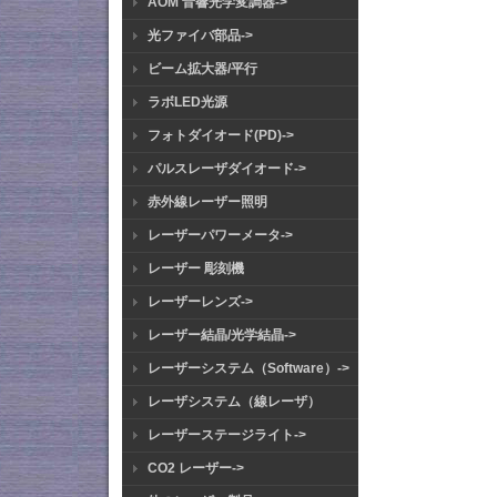
AOM 音響光学変調器->
光ファイバ部品->
ビーム拡大器/平行
ラボLED光源
フォトダイオード(PD)->
パルスレーザダイオード->
赤外線レーザー照明
レーザーパワーメータ->
レーザー 彫刻機
レーザーレンズ->
レーザー結晶/光学結晶->
レーザーシステム（Software）->
レーザシステム（線レーザ）
レーザーステージライト->
CO2 レーザー->