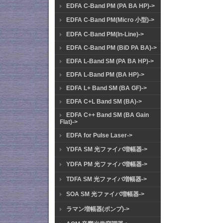
EDFA C-Band PM (PA BA HP)->
EDFA C-Band PM(Micro 小型)->
EDFA C-Band PM(In-Line)->
EDFA C-Band PM (BiD PA BA)->
EDFA L-Band SM (PA BA HP)->
EDFA L-Band PM (BA HP)->
EDFA L+ Band SM (BA GF)->
EDFA C+L Band SM (BA)->
EDFA C++ Band SM (BA Gain
Flat)->
EDFA for Pulse Laser->
YDFA SM 光ファイバ増幅器->
YDFA PM 光ファイバ増幅器->
TDFA SM 光ファイバ増幅器->
SOA SM 光ファイバ増幅器->
ラマン増幅器(ポンプ)->