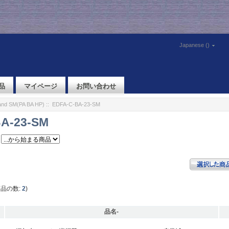
Japanese ()
品
マイページ
お問い合わせ
nd SM(PA BA HP)
:: EDFA-C-BA-23-SM
A-23-SM
商品の数:
2
)
品名-