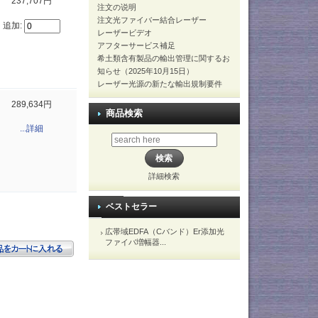
237,707円
注文の说明
注文光ファイバー結合レーザー
追加:
レーザービデオ
アフターサービス補足
希土類含有製品の輸出管理に関するお
知らせ（2025年10月15日）
レーザー光源の新たな輸出規制要件
289,634円
商品検索
...詳細
詳細検索
ベストセラー
広帯域EDFA（Cバンド）Er添加光
ファイバ増幅器...