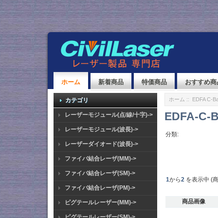
ホーム
新着商品
特価商品
おすすめ商
ホーム
::
EDFA C-Ba
カテゴリ
EDFA-C-B
レーザーモジュール(点/線/十字)->
レーザーモジュール(波長)->
分類:
レーザーダイオード(波長)->
ファイバ結合レーザ(MM)->
ファイバ結合レーザ(SM)->
1
から
2
を表示中 (
ファイバ結合レーザ(PM)->
商品画像
ピグテールレーザー(MM)->
ピグテールレーザー(SM)->