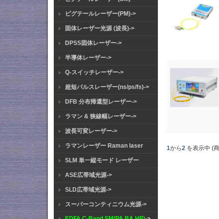
ピグテールレーザー(PM)->
固体レーザー光源 (波長)->
DPSS固体レーザー->
半導体レーザー->
Q-スイッチレーザー->
超短パルスレーザー(ns/ps/fs)->
DFB 分布帰還型レーザー->
ラマン & 狭線幅レーザー->
波長可変レーザー->
ラマンレーザー Raman laser
1
から
2
を表示中 (
SLM 単一縦モード レーザー
ASE広帯域光源->
SLD広帯域光源->
スーパーコンティニウム光源->
EDFA C-Band SM(PA BA HP)
->