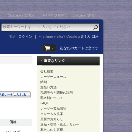
CivilLaser(English)
CivilLasers(日本語)
CivilLaser(한국어)
歓迎,
ログイン
|
First time visitor? Create a
新しい口座
あなたのカートは空です
重要なリンク
会社概要
レーザーニュース
納期
支払い方法
税関申告と関税の説明
配送料について
FAQs
レーザー製品認証
クレーム＆提案
最新のお知らせ
価格
返品・交換・返金ポリシー
私たちのお客様