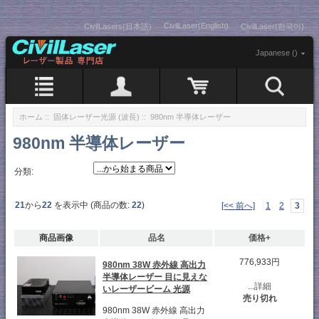
CivilLaser(English)
CivilLasers(日本語)
CivilLaser(한국어)
Japanese ()
ホーム
::
固体レーザー光源 (波長)
:: 980nm 半導体レーザー
980nm 半導体レーザー
分類:
21
から
22
を表示中 (商品の数:
22
)
[<< 前へ]
1
2
3
商品画像
品名
価格+
776,933円
980nm 38W 赤外線 高出力
半導体レーザー 目に見えな
...詳細
いレーザービーム 光源
売り切れ
980nm 38W 赤外線 高出力