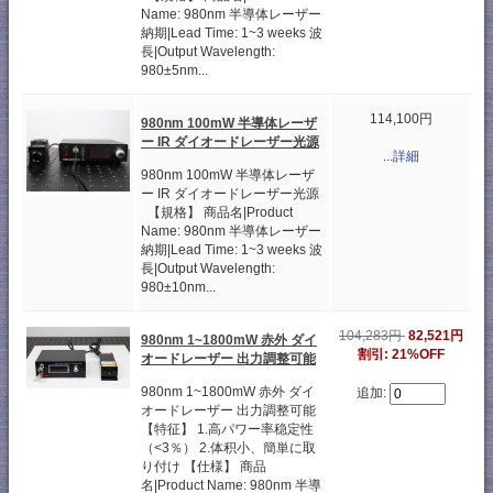
Name: 980nm 半導体レーザー
納期|Lead Time: 1~3 weeks 波
長|Output Wavelength:
980±5nm...
114,100円
980nm 100mW 半導体レーザ
ー IR ダイオードレーザー光源
...詳細
980nm 100mW 半導体レーザ
ー IR ダイオードレーザー光源
【規格】 商品名|Product
Name: 980nm 半導体レーザー
納期|Lead Time: 1~3 weeks 波
長|Output Wavelength:
980±10nm...
104,283円
82,521円
980nm 1~1800mW 赤外 ダイ
割引: 21%OFF
オードレーザー 出力調整可能
980nm 1~1800mW 赤外 ダイ
追加:
オードレーザー 出力調整可能
【特征】 1.高パワー率稳定性
（<3％） 2.体积小、簡単に取
り付け 【仕様】 商品
名|Product Name: 980nm 半導