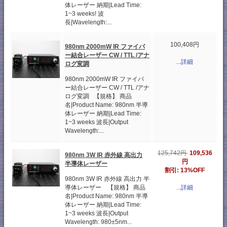
体レーザー 納期|Lead Time:
1~3 weeks! 波
長|Wavelength:...
100,408円
980nm 2000mW IR ファイバ
ー結合レーザー CW / TTL /アナ
...詳細
ログ変調
980nm 2000mW IR ファイバ
ー結合レーザー CW / TTL /アナ
ログ変調 【規格】 商品
名|Product Name: 980nm 半導
体レーザー 納期|Lead Time:
1~3 weeks 波長|Output
Wavelength:...
125,742円
109,536
980nm 3W IR 赤外線 高出力
円
半導体レーザー
割引: 13%OFF
980nm 3W IR 赤外線 高出力 半
...詳細
導体レーザー 【規格】 商品
名|Product Name: 980nm 半導
体レーザー 納期|Lead Time:
1~3 weeks 波長|Output
Wavelength: 980±5nm...