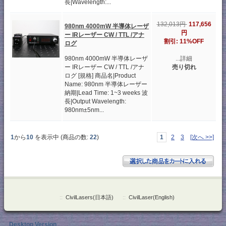
長|Wavelength:...
132,013円
117,656
980nm 4000mW 半導体レーザ
円
ー IRレーザー CW / TTL /アナ
割引: 11%OFF
ログ
...詳細
980nm 4000mW 半導体レーザ
売り切れ
ー IRレーザー CW / TTL /アナ
ログ [規格] 商品名|Product
Name: 980nm 半導体レーザー
納期|Lead Time: 1~3 weeks 波
長|Output Wavelength:
980nm±5nm...
1
から
10
を表示中 (商品の数:
22
)
1
2
3
[次へ >>]
::
CivilLasers(日本語)
::
CivilLaser(English)
Desktop Version