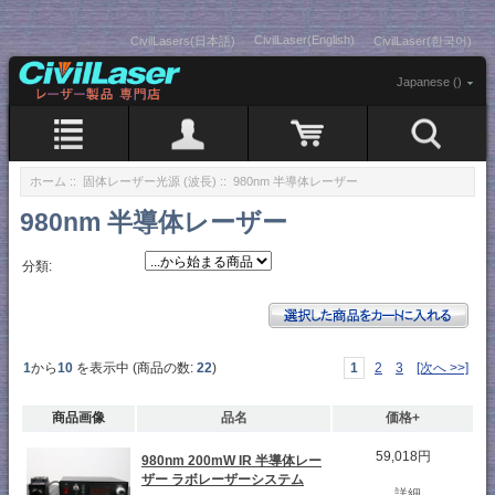
CivilLaser(English)
CivilLasers(日本語)
CivilLaser(한국어)
Japanese ()
ホーム
::
固体レーザー光源 (波長)
:: 980nm 半導体レーザー
980nm 半導体レーザー
分類:
1
から
10
を表示中 (商品の数:
22
)
1
2
3
[次へ >>]
商品画像
品名
価格+
59,018円
980nm 200mW IR 半導体レー
ザー ラボレーザーシステム
...詳細