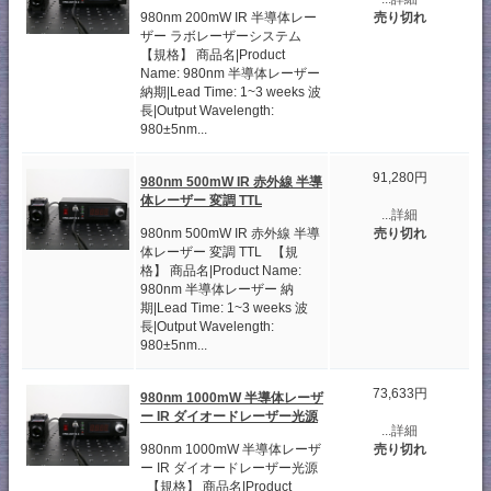
売り切れ
980nm 200mW IR 半導体レー
ザー ラボレーザーシステム
【規格】 商品名|Product
Name: 980nm 半導体レーザー
納期|Lead Time: 1~3 weeks 波
長|Output Wavelength:
980±5nm...
91,280円
980nm 500mW IR 赤外線 半導
体レーザー 変調 TTL
...詳細
売り切れ
980nm 500mW IR 赤外線 半導
体レーザー 変調 TTL 【規
格】 商品名|Product Name:
980nm 半導体レーザー 納
期|Lead Time: 1~3 weeks 波
長|Output Wavelength:
980±5nm...
73,633円
980nm 1000mW 半導体レーザ
ー IR ダイオードレーザー光源
...詳細
売り切れ
980nm 1000mW 半導体レーザ
ー IR ダイオードレーザー光源
【規格】 商品名|Product