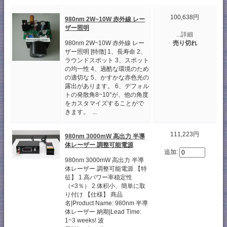
100,638円
980nm 2W~10W 赤外線 レー
ザー照明
...詳細
売り切れ
980nm 2W~10W 赤外線 レー
ザー照明 [特徴] 1、長寿命 2、
ラウンドスポット 3、スポット
の均一性 4、過酷な環境のため
の適切な 5、かすかな赤色光の
露出があります。 6、デフォル
トの発散角8~10°が、他の角度
をカスタマイズすることがで
きます。 ...
111,223円
980nm 3000mW 高出力 半導
体レーザー 調整可能電源
追加:
980nm 3000mW 高出力 半導
体レーザー 調整可能電源 【特
征】 1.高パワー率稳定性
（<3％） 2.体积小、簡単に取
り付け 【仕様】 商品
名|Product Name: 980nm 半導
体レーザー 納期|Lead Time:
1~3 weeks! 波