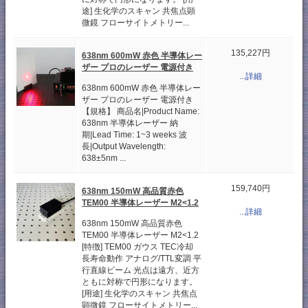
途] 生化学のスキャン 共焦点顕
微鏡 フローサイトメトリー...
135,227円
638nm 600mW 赤色 半導体レー
ザー プロのレーザー 電源付き
...詳細
638nm 600mW 赤色 半導体レー
ザー プロのレーザー 電源付き
【規格】 商品名|Product Name:
638nm 半導体レーザー 納
期|Lead Time: 1~3 weeks 波
長|Output Wavelength:
638±5nm ...
159,740円
638nm 150mW 高品質赤色
TEM00 半導体レーザー M2<1.2
...詳細
638nm 150mW 高品質赤色
TEM00 半導体レーザー M2<1.2
[特徴] TEM00 ガウス TEC冷却
長寿命動作 アナログ/TTL変調 平
行直線ビーム 光点は遠方、近方
ともに対称で円形になります。
[用途] 生化学のスキャン 共焦点
顕微鏡 フローサイトメトリー...