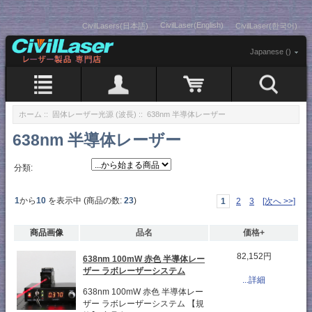
CivilLaser(English)
CivilLasers(日本語)
CivilLaser(한국어)
Japanese ()
ホーム
::
固体レーザー光源 (波長)
:: 638nm 半導体レーザー
638nm 半導体レーザー
分類:
1
から
10
を表示中 (商品の数:
23
)
1
2
3
[次へ >>]
商品画像
品名
価格+
82,152円
638nm 100mW 赤色 半導体レー
ザー ラボレーザーシステム
...詳細
638nm 100mW 赤色 半導体レー
ザー ラボレーザーシステム 【規