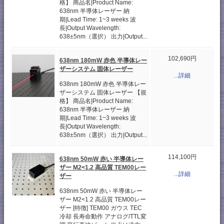
格】 商品名|Product Name:
638nm 半導体レーザー 納
期|Lead Time: 1~3 weeks 波
長|Output Wavelength:
638±5nm（選択） 出力|Output...
102,690円
638nm 180mW 赤色 半導体レー
ザーシステム 固体レーザー
...詳細
638nm 180mW 赤色 半導体レー
ザーシステム 固体レーザー 【規
格】 商品名|Product Name:
638nm 半導体レーザー 納
期|Lead Time: 1~3 weeks 波
長|Output Wavelength:
638±5nm（選択） 出力|Output...
114,100円
638nm 50mW 赤い 半導体レー
ザー M2<1.2 高品質 TEM00レー
...詳細
ザー
638nm 50mW 赤い 半導体レー
ザー M2<1.2 高品質 TEM00レー
ザー [特徴] TEM00 ガウス TEC
冷却 長寿命動作 アナログ/TTL変