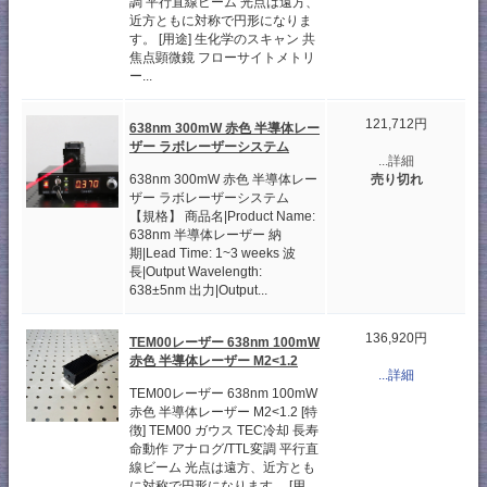
調 平行直線ビーム 光点は遠方、
近方ともに対称で円形になりま
す。 [用途] 生化学のスキャン 共
焦点顕微鏡 フローサイトメトリ
ー...
121,712円
638nm 300mW 赤色 半導体レー
ザー ラボレーザーシステム
...詳細
638nm 300mW 赤色 半導体レー
売り切れ
ザー ラボレーザーシステム
【規格】 商品名|Product Name:
638nm 半導体レーザー 納
期|Lead Time: 1~3 weeks 波
長|Output Wavelength:
638±5nm 出力|Output...
136,920円
TEM00レーザー 638nm 100mW
赤色 半導体レーザー M2<1.2
...詳細
TEM00レーザー 638nm 100mW
赤色 半導体レーザー M2<1.2 [特
徴] TEM00 ガウス TEC冷却 長寿
命動作 アナログ/TTL変調 平行直
線ビーム 光点は遠方、近方とも
に対称で円形になります。 [用