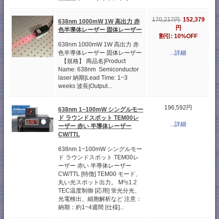
152,379
170,217円
638nm 1000mW 1W 高出力 赤
円
色半導体レーザー 固体レーザー
割引: 10%OFF
638nm 1000mW 1W 高出力 赤
色半導体レーザー 固体レーザー
...詳細
【規格】 商品名|Product
Name: 638nm Semiconductor
laser 納期|Lead Time: 1~3
weeks 波長|Output...
196,592円
638nm 1~100mW シングルモー
ド ラウンドスポット TEM00レ
...詳細
ーザー 赤い 半導体レーザー
CW/TTL
638nm 1~100mW シングルモー
ド ラウンドスポット TEM00レ
ーザー 赤い 半導体レーザー
CW/TTL [特徴] TEM00 モード、
丸い光スポット出力。 M²≤1.2
TEC温度制御 [応用] 蛍光分光、
光電検出、細胞解析など 注意：
納期：約1~4週間 [仕様]...