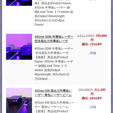
格】 商品名|Product Name:
455nm 半導体レーザー 納
期|Lead Time: 1~3 weeks 波
長|Output Wavelength:
455±5nm 出力|Output
Power:...
705,900
2,511,446円
455nm 50W 半導体レーザー
円
空冷高出力半導体レーザ
割引: 72%OFF
455nm 50W 半導体レーザー
空冷高出力半導体レーザ
...詳細
【規格】 商品名|Product
Name: 455nm 半導体レーザ
ー 納期|Lead Time: 1~3
weeks 波長|Output
Wavelength: 455±5nm 出
力|Output...
211,292
283,996円
455nm 6W 高出力半導体レ
円
ーザー 青色レーザービーム
割引: 26%OFF
455nm 6W 高出力半導体レー
ザー 青色レーザービーム
...詳細
【規格】 商品名|Product