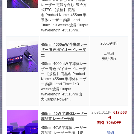
レーザー 電源を含む 製冷方
式TEC 【規格】 商品
名|Product Name: 455nm 半
導体レーザー 納期|Lead
Time: 1~3 weeks 波長|Output
Wavelength: 455±5nm...
205,694円
455nm 4000mW 半導体レー
ザー 青色 ダイオードレーザ
...詳細
ー
売り切れ
455nm 4000mW 半導体レー
ザー 青色 ダイオードレーザ
ー 【規格】 商品名|Product
Name: 455nm 半導体レーザ
ー 納期|Lead Time: 1~3
weeks 波長|Output
Wavelength: 455±6nm 出
力|Output Power:...
617,663
2,091,011円
455nm 40W 半導体レーザー
円
高品質 レーザー光源
割引: 70%OFF
455nm 40W 半導体レーザー
高品質 レーザー光源 【規
...詳細