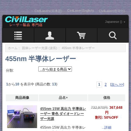
CivilLaser(English)
CivilLasers(日本語)
CivilLaser(한국어)
Japanese ()
ホーム
::
固体レーザー光源 (波長)
:: 455nm 半導体レーザー
455nm 半導体レーザー
分類:
1
から
10
を表示中 (商品の数:
13
)
1
2
[次へ >>]
商品画像
品名+
価格
367,648
732,970円
455nm 15W 高出力 半導体レ
円
ーザー 青色 ダイオードレー
割引: 50%OFF
ザー光源
455nm 15W 高出力 半導体レ
...詳細