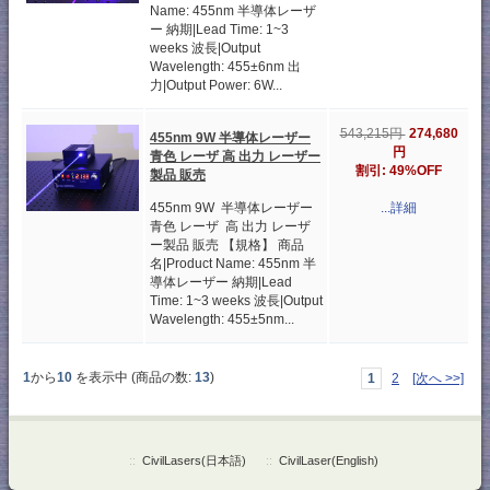
Name: 455nm 半導体レーザ
ー 納期|Lead Time: 1~3
weeks 波長|Output
Wavelength: 455±6nm 出
力|Output Power: 6W...
274,680
543,215円
455nm 9W 半導体レーザー
円
青色 レーザ 高 出力 レーザー
割引: 49%OFF
製品 販売
455nm 9W 半導体レーザー
...詳細
青色 レーザ 高 出力 レーザ
ー製品 販売 【規格】 商品
名|Product Name: 455nm 半
導体レーザー 納期|Lead
Time: 1~3 weeks 波長|Output
Wavelength: 455±5nm...
1
から
10
を表示中 (商品の数:
13
)
1
2
[次へ >>]
::
CivilLasers(日本語)
::
CivilLaser(English)