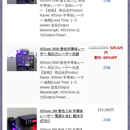
455nm 24W 最も強力な 青色
...詳細
半導体レーザー 固体レーザ
ー 【規格】 商品名|Product
Name: 455nm 半導体レーザ
ー 納期|Lead Time: 1~3
weeks 波長|Output
Wavelength: 455±5nm 出
力|Output Power:...
529,425
1,633,370円
455nm 30W 青色半導体レー
円
ザー 高出力レーザー光源
割引: 68%OFF
455nm 30W 青色半導体レー
ザー 高出力レーザー光源
...詳細
【規格】 商品名|Product
Name: 455nm 半導体レーザ
ー 納期|Lead Time: 1~3
weeks 波長|Output
Wavelength: 455±5nm 出
力|Output Power:...
155,386円
455nm 3W 青色 CW 半導体
レーザー 電源を含む 製冷方
...詳細
式TEC
455nm 3W 青色 CW 半導体