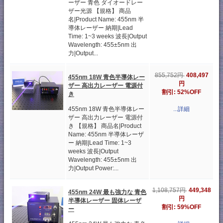
ーザー 青色 ダイオードレー
ザー光源 【規格】 商品
名|Product Name: 455nm 半
導体レーザー 納期|Lead
Time: 1~3 weeks 波長|Output
Wavelength: 455±5nm 出
力|Output...
408,497
855,752円
455nm 18W 青色半導体レー
円
ザー 高出力レーザー 電源付
割引: 52%OFF
き
455nm 18W 青色半導体レー
...詳細
ザー 高出力レーザー 電源付
き 【規格】 商品名|Product
Name: 455nm 半導体レーザ
ー 納期|Lead Time: 1~3
weeks 波長|Output
Wavelength: 455±5nm 出
力|Output Power:...
449,348
1,108,757円
455nm 24W 最も強力な 青色
円
半導体レーザー 固体レーザ
割引: 59%OFF
ー