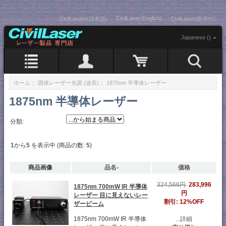
CivilLaser(English)
CivilLasers(日本語)
CivilLaser(한국어)
Japanese ()
ホーム
::
固体レーザー光源 (波長)
:: 1875nm 半導体レーザー
1875nm 半導体レーザー
分類:
1
から
5
を表示中 (商品の数:
5
)
商品画像
品名-
価格
283,996
324,566円
1875nm 700mW IR 半導体
円
レーザー 目に見えないレー
割引: 12%OFF
ザービーム
1875nm 700mW IR 半導体
...詳細