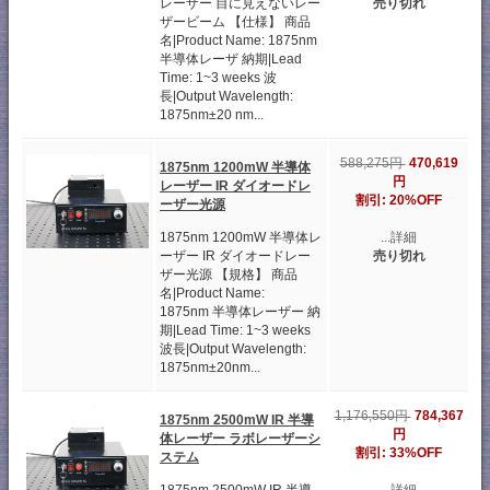
レーザー 目に見えないレー
売り切れ
ザービーム 【仕様】 商品
名|Product Name: 1875nm
半導体レーザ 納期|Lead
Time: 1~3 weeks 波
長|Output Wavelength:
1875nm±20 nm...
470,619
588,275円
1875nm 1200mW 半導体
円
レーザー IR ダイオードレ
割引: 20%OFF
ーザー光源
1875nm 1200mW 半導体レ
...詳細
ーザー IR ダイオードレー
売り切れ
ザー光源 【規格】 商品
名|Product Name:
1875nm 半導体レーザー 納
期|Lead Time: 1~3 weeks
波長|Output Wavelength:
1875nm±20nm...
784,367
1,176,550円
1875nm 2500mW IR 半導
円
体レーザー ラボレーザーシ
割引: 33%OFF
ステム