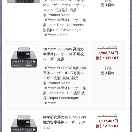
1875nm 2500mW IR 半導
...詳細
体レーザー ラボレーザーシ
売り切れ
ステム 【規格】 商品
名|Product Name:
1875nm 半導体レーザー 納
期|Lead Time: 1~3 weeks
波長|Output Wavelength:
1875nm±20nm...
2,353,100円
1875nm 5000mW 高出力
1,568,734円
半導体レーザー IR 不可視
割引: 33%OFF
レーザー光源
1875nm 5000mW 高出力半
...詳細
導体レーザー IR 不可視レ
売り切れ
ーザー光源 [規格] 製品
名|Product Name:
1875nm 半導体レーザー 納
期|Lead Time: 1~3 週間 波
長|Output Wavelength:
1875nm ±...
4,314,017円
科学研究用の1875nm 10W
3,137,467円
強力な半導体レーザーシス
割引: 27%OFF
テム