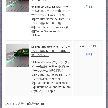
561nm 240mW DPSSレーザ
...詳細
ー 結合光ファイバー出力 レー
ザービーム 【規格】 商品
名|Product Name: 561nm ファ
イバー結合レーザー 納
期|Lead Time: 1~3 weeks 波
長|Output Wavelength:
561nm...
2,495,635円
561nm 400mW グリーン ファ
イバー結合レーザー ラボレー
...詳細
ザーシステム
561nm 400mW グリーン ファ
イバー結合レーザー ラボレー
ザーシステム [規格] 商品
名|Product Name: 561nm ファ
イバー結合レーザー 納
期|Lead Time: 1~3 weeks 波
長|Output Wavelength: 561nm
出力パワー|Output...
1
から
8
を表示中 (商品の数:
8
)