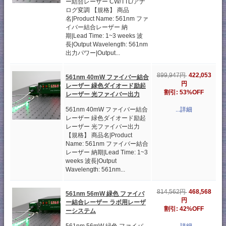
ー結合レーザー CW/TTL/アナ
ログ変調 【規格】 商品
名|Product Name: 561nm ファ
イバー結合レーザー 納
期|Lead Time: 1~3 weeks 波
長|Output Wavelength: 561nm
出力パワー|Output...
422,053
899,947円
561nm 40mW ファイバー結合
円
レーザー 緑色ダイオード励起
割引: 53%OFF
レーザー 光ファイバー出力
561nm 40mW ファイバー結合
...詳細
レーザー 緑色ダイオード励起
レーザー 光ファイバー出力
【規格】 商品名|Product
Name: 561nm ファイバー結合
レーザー 納期|Lead Time: 1~3
weeks 波長|Output
Wavelength: 561nm...
468,568
814,562円
561nm 56mW 緑色 ファイバ
円
ー結合レーザー ラボ用レーザ
割引: 42%OFF
ーシステム