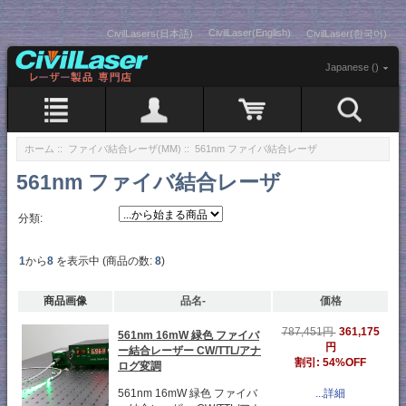
CivilLaser(English)
CivilLasers(日本語)
CivilLaser(한국어)
Japanese ()
ホーム
::
ファイバ結合レーザ(MM)
:: 561nm ファイバ結合レーザ
561nm ファイバ結合レーザ
分類:
1
から
8
を表示中 (商品の数:
8
)
商品画像
品名-
価格
361,175
787,451円
561nm 16mW 緑色 ファイバ
円
ー結合レーザー CW/TTL/アナ
割引: 54%OFF
ログ変調
561nm 16mW 緑色 ファイバ
...詳細