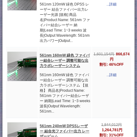
561nm 120mW 緑色 DPSS レ
...詳細
ーザー 結合ファイバー出力レ
ーザー光源 [規格] 商品
名|Product Name: 561nm ファ
イバー結合レーザー 納
期|Lead Time: 1~3 weeks 波
長|Output Wavelength: 561nm
出力パワー|Output...
866,674
1,601,154円
561nm 160mW 緑色 ファイバ
円
ー結合レーザー 調整可能な出
割引: 46%OFF
力ラボレーザーシステム
561nm 160mW 緑色 ファイバ
...詳細
ー結合レーザー 調整可能な出
力ラボレーザーシステム 【規
格】 商品名|Product Name:
561nm ファイバー結合レーザ
ー 納期|Lead Time: 1~3 weeks
波長|Output Wavelength:
561nm...
1,844,012円
561nm 240mW DPSSレーザ
1,264,781円
ー 結合光ファイバー出力 レー
割引: 31%OFF
ザービーム