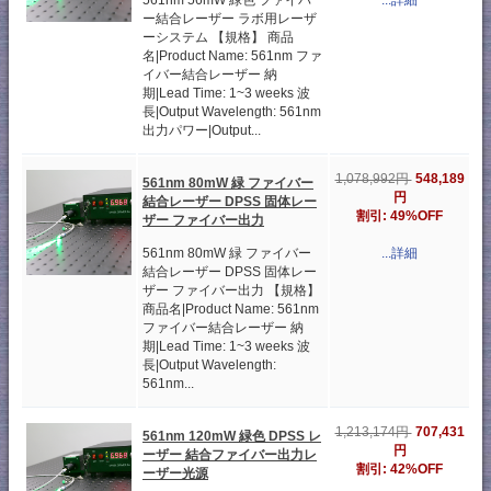
561nm 56mW 緑色 ファイバ
...詳細
ー結合レーザー ラボ用レーザ
ーシステム 【規格】 商品
名|Product Name: 561nm ファ
イバー結合レーザー 納
期|Lead Time: 1~3 weeks 波
長|Output Wavelength: 561nm
出力パワー|Output...
548,189
1,078,992円
561nm 80mW 緑 ファイバー
円
結合レーザー DPSS 固体レー
割引: 49%OFF
ザー ファイバー出力
561nm 80mW 緑 ファイバー
...詳細
結合レーザー DPSS 固体レー
ザー ファイバー出力 【規格】
商品名|Product Name: 561nm
ファイバー結合レーザー 納
期|Lead Time: 1~3 weeks 波
長|Output Wavelength:
561nm...
707,431
1,213,174円
561nm 120mW 緑色 DPSS レ
円
ーザー 結合ファイバー出力レ
割引: 42%OFF
ーザー光源