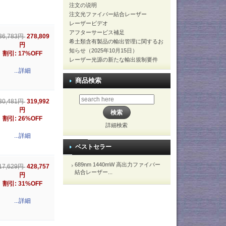
注文の说明
注文光ファイバー結合レーザー
レーザービデオ
アフターサービス補足
278,809
36,783円
希土類含有製品の輸出管理に関するお
円
知らせ（2025年10月15日）
割引: 17%OFF
レーザー光源の新たな輸出規制要件
...詳細
商品検索
319,992
30,481円
円
割引: 26%OFF
詳細検索
...詳細
ベストセラー
689nm 1440mW 高出力ファイバー
428,757
17,629円
結合レーザー...
円
割引: 31%OFF
...詳細