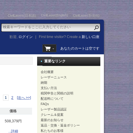
CivilLaser(English)
CivilLasers(日本語)
CivilLaser(한국어)
歓迎,
ログイン
|
First time visitor? Create a
新しい口座
あなたのカートは空です
重要なリンク
会社概要
レーザーニュース
納期
支払い方法
税関申告と関税の説明
1
2
[次へ >>]
配送料について
FAQs
レーザー製品認証
価格
クレーム＆提案
最新のお知らせ
508,379円
返品・交換・返金ポリシー
私たちのお客様
...詳細