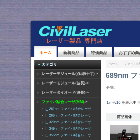
ホーム
新着商品
特価商品
おすすめ商
ホーム
::
ファイバ結
カテゴリ
689nm
レーザーモジュール(点/線/十字)->
レーザーモジュール(波長)->
分類:
レーザーダイオード(波長)->
ファイバ結合レーザ(MM)
->
1
から
10
を表示中 (
|_ 261nm ファイバ結合レーザ
|_ 266nm ファイバ結合レーザ
商品画像
|_ 320nm ファイバ結合レーザ
|_ 349nm ファイバ結合レーザ
|_ 355nm ファイバ結合レーザ