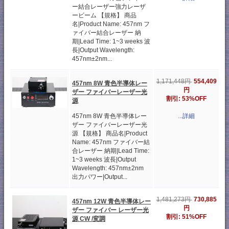
ー結合レーザー強力レーザ
ービーム 【規格】 商品
名|Product Name: 457nm フ
ァイバー結合レーザー 納
期|Lead Time: 1~3 weeks 波
長|Output Wavelength:
457nm±2nm...
554,409
1,171,448円
457nm 8W 青色半導体レー
円
ザー ファイバーレーザー光
割引: 53%OFF
源
457nm 8W 青色半導体レー
...詳細
ザー ファイバーレーザー光
源 【規格】 商品名|Product
Name: 457nm ファイバー結
合レーザー 納期|Lead Time:
1~3 weeks 波長|Output
Wavelength: 457nm±2nm
出力パワー|Output...
730,885
1,481,273円
457nm 12W 青色半導体レー
円
ザー ファイバー レーザー光
割引: 51%OFF
源 CW /変調