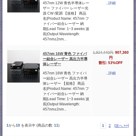
457nm 12W 青色半導体レー
...詳細
ザー ファイバー レーザー光
源 CW /変調 【規格】 商品
名|Product Name: 457nm フ
ァイバー結合レーザー 納
期|Lead Time: 1~3 weeks 波
長|Output Wavelength:
457nm±2nm...
907,360
1,924,440円
457nm 16W 青色 ファイバ
円
ー結合レーザー 高出力半導
割引: 53%OFF
体レーザー
457nm 16W 青色 ファイバ
...詳細
ー結合レーザー 高出力半導
体レーザー 【規格】 商品
名|Product Name: 457nm フ
ァイバー結合レーザー 納
期|Lead Time: 1~3 weeks 波
長|Output Wavelength:
457nm±2nm...
1
から
10
を表示中 (商品の数:
11
)
1
2
[次へ >>]