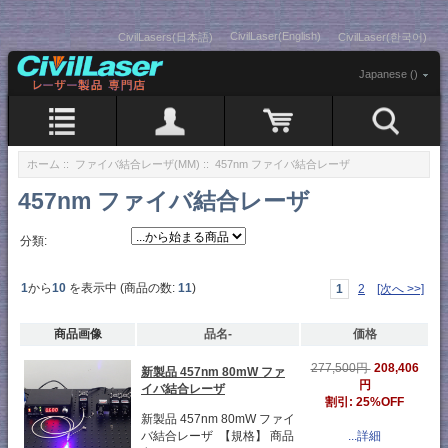
CivilLaser(English)
CivilLasers(日本語)
CivilLaser(한국어)
Japanese ()
ホーム
::
ファイバ結合レーザ(MM)
:: 457nm ファイバ結合レーザ
457nm ファイバ結合レーザ
分類:
1
から
10
を表示中 (商品の数:
11
)
1
2
[次へ >>]
商品画像
品名-
価格
208,406
277,500円
新製品 457nm 80mW ファ
円
イバ結合レーザ
割引: 25%OFF
新製品 457nm 80mW ファイ
バ結合レーザ 【規格】 商品
...詳細