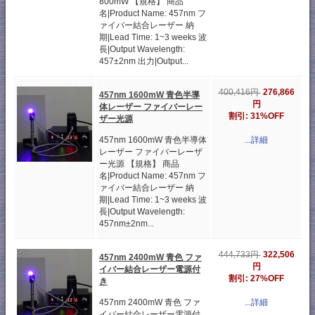
800mW 【規格】 商品
名|Product Name: 457nm フ
ァイバー結合レーザー 納
期|Lead Time: 1~3 weeks 波
長|Output Wavelength:
457±2nm 出力|Output...
276,866
400,416円
457nm 1600mW 青色半導
円
体レーザー ファイバーレー
割引: 31%OFF
ザー光源
457nm 1600mW 青色半導体
...詳細
レーザー ファイバーレーザ
ー光源 【規格】 商品
名|Product Name: 457nm フ
ァイバー結合レーザー 納
期|Lead Time: 1~3 weeks 波
長|Output Wavelength:
457nm±2nm...
322,506
444,733円
457nm 2400mW 青色 ファ
円
イバー結合レーザー電源付
割引: 27%OFF
き
457nm 2400mW 青色 ファ
...詳細
イバー結合レーザー電源付