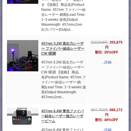
き 【規格】 商品名|Product
Name: 457nm ファイバー結
合レーザー 納期|Lead Time:
1~3 weeks 波長|Output
Wavelength: 457nm±2nm
出力パワー|Output...
355,875
510,619円
457nm 3.2W 高出力レーザ
円
ー ファイバー結合レーザー
割引: 30%OFF
CW /変調
457nm 3.2W 高出力レーザ
...詳細
ー ファイバー結合レーザー
CW /変調 【規格】 商品
名|Product Name: 457nm フ
ァイバー結合レーザー 納
期|Lead Time: 1~3 weeks 波
長|Output Wavelength:
457nm±2nm...
466,172
904,763円
457nm 6.4W 青色ファイバ
円
ー結合レーザー強力レーザ
割引: 48%OFF
ービーム
457nm 6.4W 青色ファイバ
...詳細