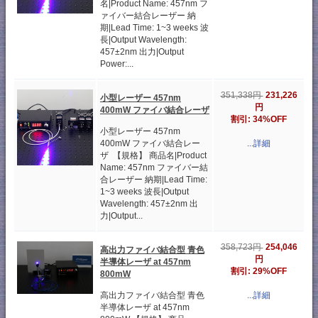
名|Product Name: 457nm フ
ァイバー結合レーザー 納
期|Lead Time: 1~3 weeks 波
長|Output Wavelength:
457±2nm 出力|Output
Power:...
231,226
351,338円
小型レーザー 457nm
円
400mW ファイバ結合レーザ
割引: 34%OFF
小型レーザー 457nm
400mW ファイバ結合レー
...詳細
ザ 【規格】 商品名|Product
Name: 457nm ファイバー結
合レーザー 納期|Lead Time:
1~3 weeks 波長|Output
Wavelength: 457±2nm 出
力|Output...
254,046
358,723円
高出力ファイバ結合型 青色
円
半導体レーザ at 457nm
割引: 29%OFF
800mW
高出力ファイバ結合型 青色
...詳細
半導体レーザ at 457nm