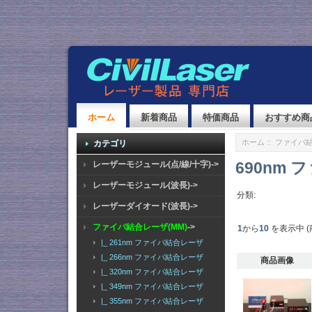
ホーム
新着商品
特価商品
おすすめ商
ホーム
::
ファイバ結
カテゴリ
690nm
レーザーモジュール(点/線/十字)->
レーザーモジュール(波長)->
分類:
レーザーダイオード(波長)->
ファイバ結合レーザ(MM)
->
1
から
10
を表示中 (
|_ 261nm ファイバ結合レーザ
|_ 266nm ファイバ結合レーザ
商品画像
|_ 320nm ファイバ結合レーザ
|_ 349nm ファイバ結合レーザ
|_ 355nm ファイバ結合レーザ