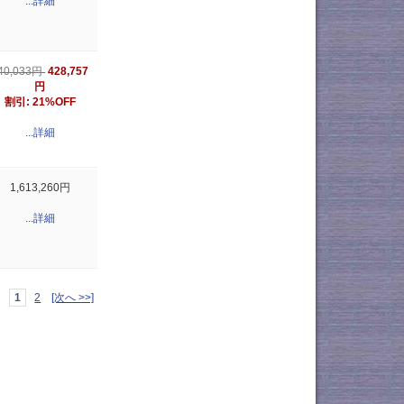
...詳細
428,757
40,033円
円
割引: 21%OFF
...詳細
1,613,260円
...詳細
1
2
[次へ >>]