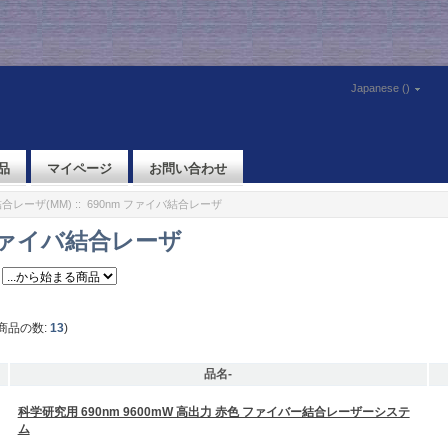
Japanese ()
品
マイページ
お問い合わせ
合レーザ(MM)
:: 690nm ファイバ結合レーザ
 ファイバ結合レーザ
商品の数:
13
)
品名-
科学研究用 690nm 9600mW 高出力 赤色 ファイバー結合レーザーシステ
ム