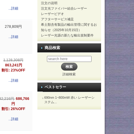
注文の说明
...詳細
注文光ファイバー結合レーザー
レーザービデオ
アフターサービス補足
希土類含有製品の輸出管理に関するお
278,809円
知らせ（2025年10月15日）
レーザー光源の新たな輸出規制要件
...詳細
商品検索
1,128,308円
863,241円
割引: 23%OFF
詳細検索
...詳細
ベストセラー
690nm 1~800mW 赤い レーザーシ
686,766
32,216円
ステム...
円
割引: 26%OFF
...詳細