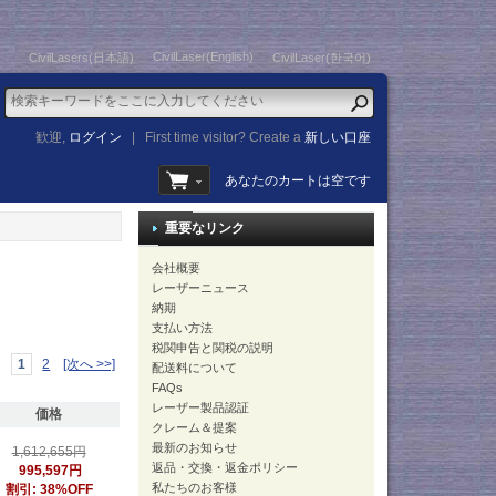
CivilLaser(English)
CivilLasers(日本語)
CivilLaser(한국어)
歓迎,
ログイン
|
First time visitor? Create a
新しい口座
あなたのカートは空です
重要なリンク
会社概要
レーザーニュース
納期
支払い方法
税関申告と関税の説明
1
2
[次へ >>]
配送料について
FAQs
レーザー製品認証
価格
クレーム＆提案
最新のお知らせ
1,612,655円
返品・交換・返金ポリシー
995,597円
私たちのお客様
割引: 38%OFF