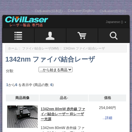
CivilLaser(English)
CivilLasers(日本語)
CivilLaser(한국어)
Japanese ()
ホーム
::
ファイバ結合レーザ(MM)
:: 1342nm ファイバ結合レーザ
1342nm ファイバ結合レーザ
分類:
1
から
6
を表示中 (商品の数:
6
)
商品画像
品名-
価格
254,046円
1342nm 80mW 赤外線 ファ
イバ結合レーザー IRレーザ
...詳細
ー光源
1342nm 80mW 赤外線 ファ