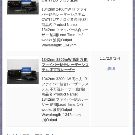
CW/TTL/アナログ変調
1342nm 2400mW IR ファイ
バー結合レーザーシステム
CW/TTL/アナログ変調 [規格]
商品名|Product Name:
1342nm ファイバー結合レー
ザー 納期|Lead Time: 1~3
weeks 波長|Output
Wavelength: 1342nm...
1,172,072円
1342nm 3200mW 高出力 IR
ファイバー結合レーザーシス
...詳細
テム 不可視レーザー
1342nm 3200mW 高出力 IR
ファイバー結合レーザーシス
テム 不可視レーザー [規格]
商品名|Product Name:
1342nm ファイバー結合レー
ザー 納期|Lead Time: 1~3
weeks 波長|Output
Wavelength: 1342nm 出
力|Output...