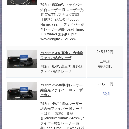
792nm 800mW ファイバー
結合レーザー IR レーザー光
源 CW/TTL/アナログ変調
【規格】 商品名|Product
Name: 792nm ファイバー結
合レーザー 納期|Lead Time:
1~3 weeks 波長|Output
Wavelength: 792±5nm...
345,659円
792nm 6.4W 高出力 赤外線
ファイバ結合レーザ
...詳細
792nm 6.4W 高出力 赤外線
売り切れ
ファイバ結合レーザ
300,219円
792nm 4W 半導体レーザー
結合光ファイバー IRレーザ
...詳細
ー出力
792nm 4W 半導体レーザー
結合光ファイバー IRレーザ
ー出力 【規格】 商品
名|Product Name: 792nm フ
ァイバー結合レーザー 納
期|Lead Time: 1~3 weeks 波