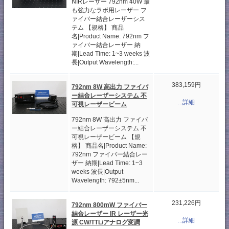
NIRレーザー 792nm 40W 最
も強力なラボ用レーザー フ
ァイバー結合レーザーシス
テム 【規格】 商品
名|Product Name: 792nm フ
ァイバー結合レーザー 納
期|Lead Time: 1~3 weeks 波
長|Output Wavelength:...
383,159円
792nm 8W 高出力 ファイバ
ー結合レーザーシステム 不
...詳細
可視レーザービーム
792nm 8W 高出力 ファイバ
ー結合レーザーシステム 不
可視レーザービーム 【規
格】 商品名|Product Name:
792nm ファイバー結合レー
ザー 納期|Lead Time: 1~3
weeks 波長|Output
Wavelength: 792±5nm...
231,226円
792nm 800mW ファイバー
結合レーザー IR レーザー光
...詳細
源 CW/TTL/アナログ変調