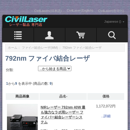
CivilLaser(English)
CivilLasers(日本語)
CivilLaser(한국어)
Japanese ()
ホーム
::
ファイバ結合レーザ(MM)
:: 792nm ファイバ結合レーザ
792nm ファイバ結合レーザ
分類:
1
から
9
を表示中 (商品の数:
9
)
商品画像
品名-
価格
1,172,072円
NIRレーザー 792nm 40W 最
も強力なラボ用レーザー フ
...詳細
ァイバー結合レーザーシス
テム