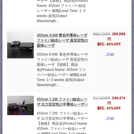
ーザー 【規格】 商品名|Product
Name: 455nm ファイバー結合
レーザー 納期|Lead Time: 1~3
weeks 波長|Output
Wavelength:...
399,099
669,720円
455nm 9.6W 青色半導体レーザ
円
ファイバ結合レーザ 高安定性の
割引: 40%OFF
固体レーザ
455nm 9.6W 青色半導体レーザ
...詳細
ファイバ結合レーザ 高安定性の
固体レーザ 【規格】 商品
名|Product Name: 455nm ファ
イバー結合レーザー 納期|Lead
Time: 1~3 weeks 波長|Output
Wavelength:...
349,474
617,629円
455nm 7.2W ファイバ結合レー
円
ザ 出力安定性の半導体レーザー
割引: 43%OFF
455nm 7.2W ファイバ結合レー
ザ 出力安定性の半導体レーザー
...詳細
【規格】 商品名|Product Name:
455nm ファイバー結合レーザ
ー 納期|Lead Time: 1~3 weeks