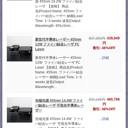
源 455nm 19.2W ファイバ結合
レーザ 【規格】 商品
名|Product Name: 455nm ファ
イバー結合レーザー 納期|Lead
Time: 1~3 weeks 波長|Output
Wavelength: 455±5nm...
439,949
807,383円
新世代半導体レーザー 455nm
円
12W ファイバ結合レーザ FC
割引: 46%OFF
Laser
新世代半導体レーザー 455nm
...詳細
12W ファイバ結合レーザ FC
Laser 【規格】 商品名|Product
Name: 455nm ファイバー結合
レーザー 納期|Lead Time: 1~3
weeks 波長|Output
Wavelength:...
480,798
930,166円
先端光源 455nm 14.4W ファイ
円
バ結合レーザ 可視光半導体レー
割引: 48%OFF
ザー
先端光源 455nm 14.4W ファイ
...詳細
バ結合レーザ 可視光半導体レ