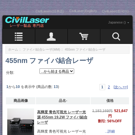
CivilLaser(English)
CivilLasers(日本語)
CivilLaser(한국어)
Japanese ()
ホーム
::
ファイバ結合レーザ(MM)
:: 455nm ファイバ結合レーザ
455nm ファイバ結合レーザ
分類:
1
から
10
を表示中 (商品の数:
13
)
1
2
[次へ >>]
商品画像
品名-
価格
521,647
1,183,169円
高輝度 青色可視光 レーザー光
円
源 455nm 19.2W ファイバ結合
割引: 56%OFF
レーザ
高輝度 青色可視光 レーザー光
...詳細