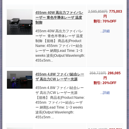
775,003
2,585,858円
455nm 40W 高出力ファイバレ
円
ーザー 青色半導体レーザ 温度
割引: 70%OFF
制御
455nm 40W 高出力ファイバレ
...詳細
ーザー 青色半導体レーザ 温度
制御 【規格】 商品名|Product
Name: 455nm ファイバー結合
レーザー 納期|Lead Time: 1~3
weeks 波長|Output Wavelength:
455±5nm...
286,085
358,723円
455nm 4.8W ファイバ結合レー
円
ザ 高出力CW レーザー光源
割引: 20%OFF
455nm 4.8W ファイバ結合レー
ザ 高出力CW レーザー光源
...詳細
【規格】 商品名|Product Name:
455nm ファイバー結合レーザ
ー 納期|Lead Time: 1~3 weeks
波長|Output Wavelength:
455±5nm ...