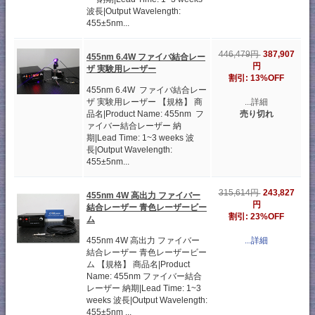
波長|Output Wavelength:
455±5nm...
387,907
446,479円
455nm 6.4W ファイバ結合レー
円
ザ 実験用レーザー
割引: 13%OFF
455nm 6.4W ファイバ結合レー
ザ 実験用レーザー 【規格】 商
...詳細
品名|Product Name: 455nm フ
売り切れ
ァイバー結合レーザー 納
期|Lead Time: 1~3 weeks 波
長|Output Wavelength:
455±5nm...
243,827
315,614円
455nm 4W 高出力 ファイバー
円
結合レーザー 青色レーザービー
割引: 23%OFF
ム
455nm 4W 高出力 ファイバー
...詳細
結合レーザー 青色レーザービー
ム 【規格】 商品名|Product
Name: 455nm ファイバー結合
レーザー 納期|Lead Time: 1~3
weeks 波長|Output Wavelength:
455±5nm ...