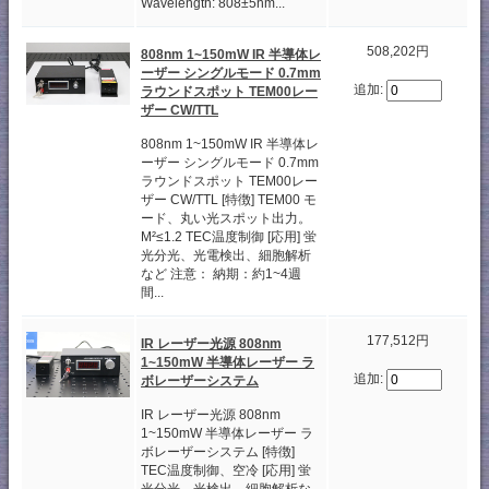
Wavelength: 808±5nm...
508,202円
808nm 1~150mW IR 半導体レ
ーザー シングルモード 0.7mm
追加:
ラウンドスポット TEM00レー
ザー CW/TTL
808nm 1~150mW IR 半導体レ
ーザー シングルモード 0.7mm
ラウンドスポット TEM00レー
ザー CW/TTL [特徴] TEM00 モ
ード、丸い光スポット出力。
M²≤1.2 TEC温度制御 [応用] 蛍
光分光、光電検出、細胞解析
など 注意： 納期：約1~4週
間...
177,512円
IR レーザー光源 808nm
1~150mW 半導体レーザー ラ
追加:
ボレーザーシステム
IR レーザー光源 808nm
1~150mW 半導体レーザー ラ
ボレーザーシステム [特徴]
TEC温度制御、空冷 [応用] 蛍