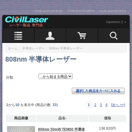
CivilLaser(English)
CivilLasers(日本語)
CivilLaser(한국어)
Japanese ()
ホーム
::
半導体レーザー
:: 808nm 半導体レーザー
808nm 半導体レーザー
分類:
1
から
10
を表示中 (商品の数:
33
)
1
2
3
4
[次へ >>]
商品画像
品名-
価格
136,920円
808nm 50mW TEM00 半導体