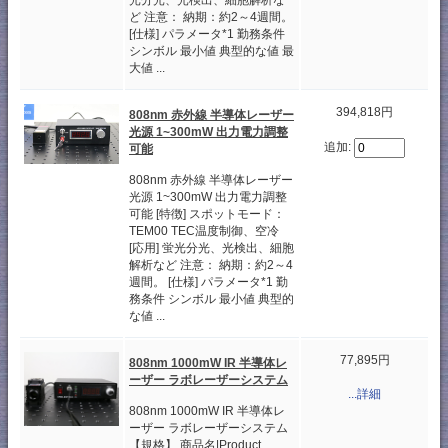
光分光、光検出、細胞解析な
ど 注意： 納期：約2～4週間。
[仕様] パラメータ*1 勤務条件
シンボル 最小値 典型的な値 最
大値 ...
394,818円
808nm 赤外線 半導体レーザー
光源 1~300mW 出力電力調整
追加:
可能
808nm 赤外線 半導体レーザー
光源 1~300mW 出力電力調整
可能 [特徴] スポットモード：
TEM00 TEC温度制御、空冷
[応用] 蛍光分光、光検出、細胞
解析など 注意： 納期：約2～4
週間。 [仕様] パラメータ*1 勤
務条件 シンボル 最小値 典型的
な値 ...
77,895円
808nm 1000mW IR 半導体レ
ーザー ラボレーザーシステム
...詳細
808nm 1000mW IR 半導体レ
ーザー ラボレーザーシステム
【規格】 商品名|Product