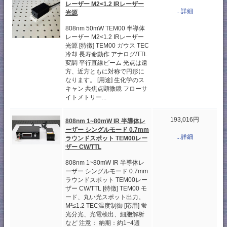
レーザー M2<1.2 IRレーザー
...詳細
光源
808nm 50mW TEM00 半導体
レーザー M2<1.2 IRレーザー
光源 [特徴] TEM00 ガウス TEC
冷却 長寿命動作 アナログ/TTL
変調 平行直線ビーム 光点は遠
方、近方ともに対称で円形に
なります。 [用途] 生化学のス
キャン 共焦点顕微鏡 フローサ
イトメトリー...
193,016円
808nm 1~80mW IR 半導体レ
ーザー シングルモード 0.7mm
...詳細
ラウンドスポット TEM00レー
ザー CW/TTL
808nm 1~80mW IR 半導体レ
ーザー シングルモード 0.7mm
ラウンドスポット TEM00レー
ザー CW/TTL [特徴] TEM00 モ
ード、丸い光スポット出力。
M²≤1.2 TEC温度制御 [応用] 蛍
光分光、光電検出、細胞解析
など 注意： 納期：約1~4週