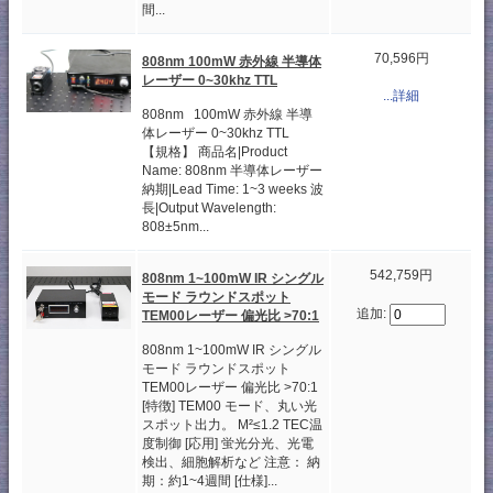
間...
70,596円
808nm 100mW 赤外線 半導体
レーザー 0~30khz TTL
...詳細
808nm 100mW 赤外線 半導
体レーザー 0~30khz TTL
【規格】 商品名|Product
Name: 808nm 半導体レーザー
納期|Lead Time: 1~3 weeks 波
長|Output Wavelength:
808±5nm...
542,759円
808nm 1~100mW IR シングル
モード ラウンドスポット
追加:
TEM00レーザー 偏光比 >70:1
808nm 1~100mW IR シングル
モード ラウンドスポット
TEM00レーザー 偏光比 >70:1
[特徴] TEM00 モード、丸い光
スポット出力。 M²≤1.2 TEC温
度制御 [応用] 蛍光分光、光電
検出、細胞解析など 注意： 納
期：約1~4週間 [仕様]...