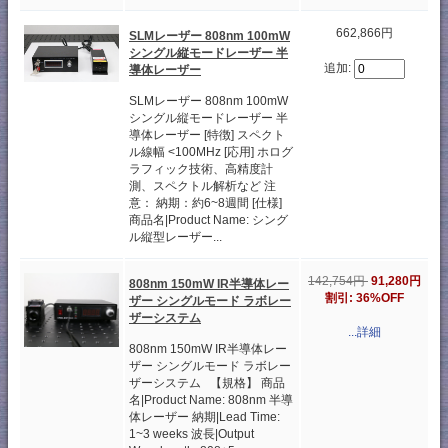
662,866円
SLMレーザー 808nm 100mW
シングル縦モードレーザー 半
追加:
導体レーザー
SLMレーザー 808nm 100mW
シングル縦モードレーザー 半
導体レーザー [特徴] スペクト
ル線幅 <100MHz [応用] ホログ
ラフィック技術、高精度計
測、スペクトル解析など 注
意： 納期：約6~8週間 [仕様]
商品名|Product Name: シング
ル縦型レーザー...
142,754円
91,280円
808nm 150mW IR半導体レー
割引: 36%OFF
ザー シングルモード ラボレー
ザーシステム
...詳細
808nm 150mW IR半導体レー
ザー シングルモード ラボレー
ザーシステム 【規格】 商品
名|Product Name: 808nm 半導
体レーザー 納期|Lead Time:
1~3 weeks 波長|Output