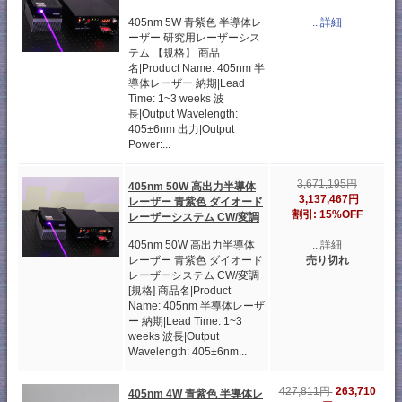
405nm 5W 青紫色 半導体レ
...詳細
ーザー 研究用レーザーシス
テム 【規格】 商品
名|Product Name: 405nm 半
導体レーザー 納期|Lead
Time: 1~3 weeks 波
長|Output Wavelength:
405±6nm 出力|Output
Power:...
3,671,195円
405nm 50W 高出力半導体
3,137,467円
レーザー 青紫色 ダイオード
割引: 15%OFF
レーザーシステム CW/変調
405nm 50W 高出力半導体
...詳細
レーザー 青紫色 ダイオード
売り切れ
レーザーシステム CW/変調
[規格] 商品名|Product
Name: 405nm 半導体レーザ
ー 納期|Lead Time: 1~3
weeks 波長|Output
Wavelength: 405±6nm...
263,710
427,811円
405nm 4W 青紫色 半導体レ