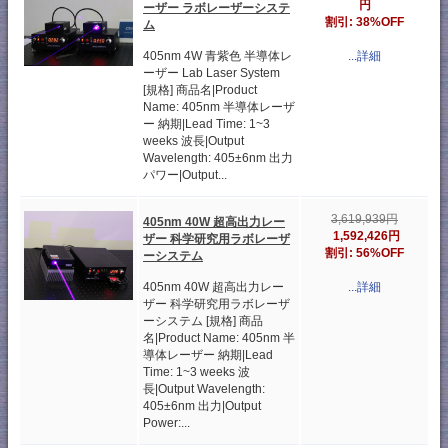
円
ーザー ラボレーザーシステ
割引: 38%OFF
ム
405nm 4W 青紫色 半導体レ
...詳細
ーザー Lab Laser System
[規格] 商品名|Product
Name: 405nm 半導体レーザ
ー 納期|Lead Time: 1~3
weeks 波長|Output
Wavelength: 405±6nm 出力
パワー|Output...
3,619,939円
405nm 40W 超高出力レー
1,592,426円
ザー 科学研究用ラボレーザ
割引: 56%OFF
ーシステム
405nm 40W 超高出力レー
...詳細
ザー 科学研究用ラボレーザ
ーシステム [規格] 商品
名|Product Name: 405nm 半
導体レーザー 納期|Lead
Time: 1~3 weeks 波
長|Output Wavelength:
405±6nm 出力|Output
Power:...