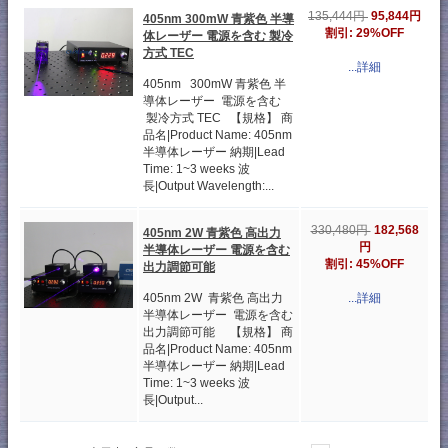
95,844円
135,444円
405nm 300mW 青紫色 半導
割引: 29%OFF
体レーザー 電源を含む 製冷
方式 TEC
...詳細
405nm 300mW 青紫色 半
導体レーザー 電源を含む
製冷方式 TEC 【規格】 商
品名|Product Name: 405nm
半導体レーザー 納期|Lead
Time: 1~3 weeks 波
長|Output Wavelength:...
182,568
330,480円
405nm 2W 青紫色 高出力
円
半導体レーザー 電源を含む
割引: 45%OFF
出力調節可能
405nm 2W 青紫色 高出力
...詳細
半導体レーザー 電源を含む
出力調節可能 【規格】 商
品名|Product Name: 405nm
半導体レーザー 納期|Lead
Time: 1~3 weeks 波
長|Output...