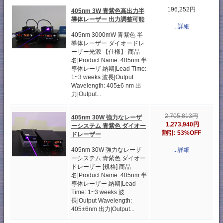
196,252円
405nm 3W 青紫色高出力半
導体レーザー 出力調整可能
...詳細
405nm 3000mW 青紫色 半
導体レーザー ダイオードレ
ーザー光源 【仕様】 商品
名|Product Name: 405nm 半
導体レーザ 納期|Lead Time:
1~3 weeks 波長|Output
Wavelength: 405±6 nm 出
力|Output...
2,705,813円
405nm 30W 強力なレーザ
1,273,940円
ーシステム 青紫色 ダイオー
割引: 53%OFF
ドレーザー
405nm 30W 強力なレーザ
...詳細
ーシステム 青紫色 ダイオー
ドレーザー [規格] 商品
名|Product Name: 405nm 半
導体レーザー 納期|Lead
Time: 1~3 weeks 波
長|Output Wavelength:
405±6nm 出力|Output...