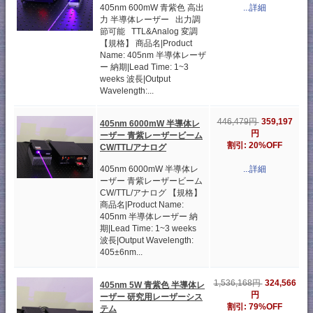
405nm 600mW 青紫色 高出
...詳細
力 半導体レーザー 出力調
節可能 TTL&Analog 変調
【規格】 商品名|Product
Name: 405nm 半導体レーザ
ー 納期|Lead Time: 1~3
weeks 波長|Output
Wavelength:...
359,197
446,479円
405nm 6000mW 半導体レ
円
ーザー 青紫レーザービーム
割引: 20%OFF
CW/TTL/アナログ
405nm 6000mW 半導体レ
...詳細
ーザー 青紫レーザービーム
CW/TTL/アナログ 【規格】
商品名|Product Name:
405nm 半導体レーザー 納
期|Lead Time: 1~3 weeks
波長|Output Wavelength:
405±6nm...
324,566
1,536,168円
405nm 5W 青紫色 半導体レ
円
ーザー 研究用レーザーシス
割引: 79%OFF
テム