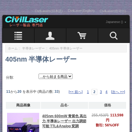
CivilLaser(English)
CivilLasers(日本語)
CivilLaser(한국어)
Japanese ()
ホーム
::
半導体レーザー
:: 405nm 半導体レーザー
405nm 半導体レーザー
分類:
11
から
20
を表示中 (商品の数:
33
)
[<< 前へ]
1
2
3
4
[次へ >>]
商品画像
品名-
価格
113,598
255,453円
405nm 600mW 青紫色 高出
円
力 半導体レーザー 出力調節
割引: 56%OFF
可能 TTL&Analog 変調