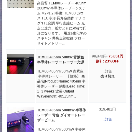
高品質 TEM00レーザー 405nm
200mW 半導体レーザーシステ
ム M2<1.2 [特徴] TEM00 ガウ
ス TEC冷却 長寿命動作 アナロ
グ/TTL変調 平行直線ビーム 光
点は遠方、近方ともに対称で円
形になります。 [用途] 生化学の
スキャン 共焦点顕微鏡 フロー
サイトメトリー...
75,651円
98,372円
TEM00 405nm 50mW 青紫色
割引: 23%OFF
半導体レーザー レーザー光源
TEM00 405nm 50mW 青紫色
...詳細
半導体レーザー 【規格】 商
売り切れ
品名|Product Name: 405nm 半
導体レーザー 納期|Lead Time:
1~3 weeks 波長|Output
Wavelength: 405±5nm...
319,481円
TEM00 405nm 500mW 半導体
レーザー 青色 ダイオードレー
...詳細
ザービーム
TEM00 405nm 500mW 半導体