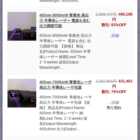
Wavelength: 405±5nm...
490,198
2,889,447円
405nm 8000mW 青紫色 高出
円
力 半導体レーザー 電源を含む
割引: 83%OFF
出力調節可能
405nm 8000mW 青紫色 高出力
...詳細
半導体レーザー 電源を含む 出
力調節可能 【規格】 商品
名|Product Name: 405nm 半導
体レーザー 納期|Lead Time:
1~3 weeks 波長|Output
Wavelength:...
431,402
2,082,865円
405nm 7000mW 青紫色レーザ
円
高出力 半導体レーザ光源
割引: 79%OFF
405nm 7000mW 青紫色レーザ
高出力 半導体レーザ光源 【規
...詳細
格】 商品名|Product Name:
売り切れ
405nm 半導体レーザー 納
期|Lead Time: 1~3 weeks 波
長|Output Wavelength:
405±6nm 出力|Output...