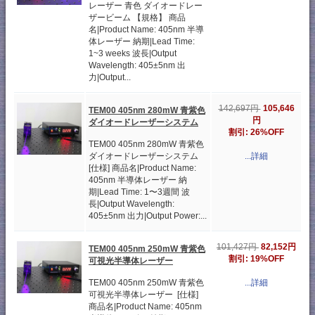
レーザー 青色 ダイオードレー
ザービーム 【規格】 商品
名|Product Name: 405nm 半導
体レーザー 納期|Lead Time:
1~3 weeks 波長|Output
Wavelength: 405±5nm 出
力|Output...
105,646
142,697円
TEM00 405nm 280mW 青紫色
円
ダイオードレーザーシステム
割引: 26%OFF
TEM00 405nm 280mW 青紫色
ダイオードレーザーシステム
...詳細
[仕様] 商品名|Product Name:
405nm 半導体レーザー 納
期|Lead Time: 1〜3週間 波
長|Output Wavelength:
405±5nm 出力|Output Power:...
82,152円
101,427円
TEM00 405nm 250mW 青紫色
割引: 19%OFF
可視光半導体レーザー
TEM00 405nm 250mW 青紫色
...詳細
可視光半導体レーザー [仕様]
商品名|Product Name: 405nm