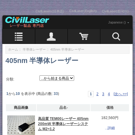
CivilLaser(English)
CivilLasers(日本語)
CivilLaser(한국어)
Japanese ()
ホーム
::
半導体レーザー
:: 405nm 半導体レーザー
405nm 半導体レーザー
分類:
1
から
10
を表示中 (商品の数:
33
)
1
2
3
4
[次へ >>]
商品画像
品名-
価格
182,560円
高品質 TEM00レーザー 405nm
200mW 半導体レーザーシステ
...詳細
ム M2<1.2