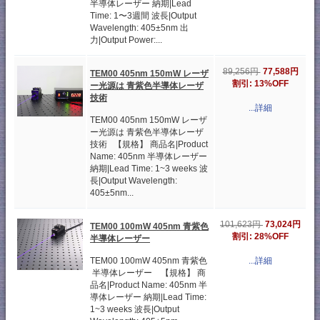
半導体レーザー 納期|Lead
Time: 1〜3週間 波長|Output
Wavelength: 405±5nm 出
力|Output Power:...
77,588円
89,256円
TEM00 405nm 150mW レーザ
割引: 13%OFF
ー光源は 青紫色半導体レーザ
技術
...詳細
TEM00 405nm 150mW レーザ
ー光源は 青紫色半導体レーザ
技術 【規格】 商品名|Product
Name: 405nm 半導体レーザー
納期|Lead Time: 1~3 weeks 波
長|Output Wavelength:
405±5nm...
73,024円
101,623円
TEM00 100mW 405nm 青紫色
割引: 28%OFF
半導体レーザー
TEM00 100mW 405nm 青紫色
...詳細
半導体レーザー 【規格】 商
品名|Product Name: 405nm 半
導体レーザー 納期|Lead Time:
1~3 weeks 波長|Output