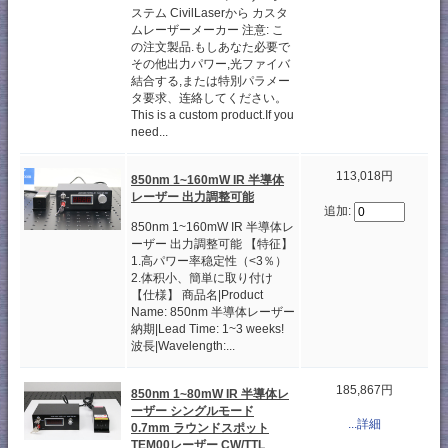
ステム CivilLaserから カスタ
ムレーザーメーカー 注意: こ
の注文製品.もしあなた必要で
その他出力パワー,光ファイバ
結合する,または特別パラメー
タ要求、连絡してください。
This is a custom product.If you
need...
113,018円
850nm 1~160mW IR 半導体
レーザー 出力調整可能
追加:
850nm 1~160mW IR 半導体レ
ーザー 出力調整可能 【特征】
1.高パワー率稳定性（<3％）
2.体积小、簡単に取り付け
【仕様】 商品名|Product
Name: 850nm 半導体レーザー
納期|Lead Time: 1~3 weeks!
波長|Wavelength:...
185,867円
850nm 1~80mW IR 半導体レ
ーザー シングルモード
...詳細
0.7mm ラウンドスポット
TEM00レーザー CW/TTL