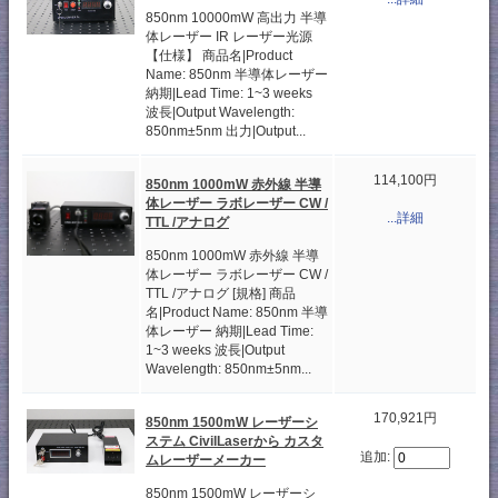
850nm 10000mW 高出力 半導
体レーザー IR レーザー光源
【仕様】 商品名|Product
Name: 850nm 半導体レーザー
納期|Lead Time: 1~3 weeks
波長|Output Wavelength:
850nm±5nm 出力|Output...
114,100円
850nm 1000mW 赤外線 半導
体レーザー ラボレーザー CW /
...詳細
TTL /アナログ
850nm 1000mW 赤外線 半導
体レーザー ラボレーザー CW /
TTL /アナログ [規格] 商品
名|Product Name: 850nm 半導
体レーザー 納期|Lead Time:
1~3 weeks 波長|Output
Wavelength: 850nm±5nm...
170,921円
850nm 1500mW レーザーシ
ステム CivilLaserから カスタ
追加:
ムレーザーメーカー
850nm 1500mW レーザーシ