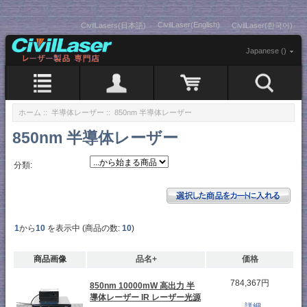
CivilLaser(English)
CivilLasers(日本語)
CivilLaser(한국어)
Japanese ()
ホーム
::
半導体レーザー
:: 850nm 半導体レーザー
850nm 半導体レーザー
分類:
1
から
10
を表示中 (商品の数:
10
)
商品画像
品名+
価格
784,367円
850nm 10000mW 高出力 半
導体レーザー IR レーザー光源
...詳細