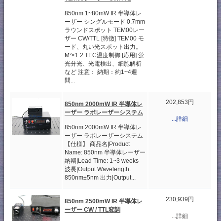
850nm 1~80mW IR 半導体レ
ーザー シングルモード 0.7mm
ラウンドスポット TEM00レー
ザー CW/TTL [特徴] TEM00 モ
ード、丸い光スポット出力。
M²≤1.2 TEC温度制御 [応用] 蛍
光分光、光電検出、細胞解析
など 注意： 納期：約1~4週
間...
202,853円
850nm 2000mW IR 半導体レ
ーザー ラボレーザーシステム
...詳細
850nm 2000mW IR 半導体レ
ーザー ラボレーザーシステム
【仕様】 商品名|Product
Name: 850nm 半導体レーザー
納期|Lead Time: 1~3 weeks
波長|Output Wavelength:
850nm±5nm 出力|Output...
230,939円
850nm 2500mW IR 半導体レ
ーザー CW / TTL変調
...詳細