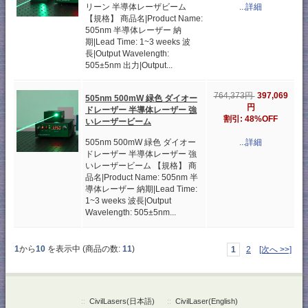
リーン 半導体レーザビーム
...詳細
【規格】 商品名|Product Name:
505nm 半導体レーザー 納
期|Lead Time: 1~3 weeks 波
長|Output Wavelength:
505±5nm 出力|Output...
397,069
764,373円
505nm 500mW 緑色 ダイオー
円
ドレーザー 半導体レーザー 強
割引: 48%OFF
いレーザービーム
505nm 500mW 緑色 ダイオー
...詳細
ドレーザー 半導体レーザー 強
いレーザービーム 【規格】 商
品名|Product Name: 505nm 半
導体レーザー 納期|Lead Time:
1~3 weeks 波長|Output
Wavelength: 505±5nm...
1
から
10
を表示中 (商品の数:
11
)
1
2
[次へ >>]
::
CivilLasers(日本語)
::
CivilLaser(English)