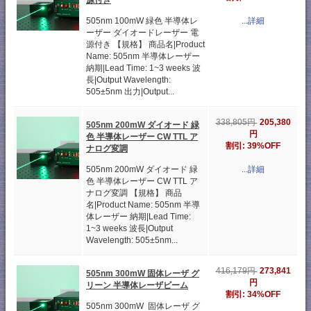
505nm 100mW 緑色 半導体レ
...詳細
ーザー ダイオードレーザー 電
源付き 【規格】 商品名|Product
Name: 505nm 半導体レーザー
納期|Lead Time: 1~3 weeks 波
長|Output Wavelength:
505±5nm 出力|Output...
205,380
338,805円
505nm 200mW ダイオード 緑
円
色 半導体レーザー CW TTL ア
割引: 39%OFF
ナログ変調
505nm 200mW ダイオード 緑
...詳細
色 半導体レーザー CW TTL ア
ナログ変調 【規格】 商品
名|Product Name: 505nm 半導
体レーザー 納期|Lead Time:
1~3 weeks 波長|Output
Wavelength: 505±5nm...
273,841
416,179円
505nm 300mW 固体レーザ グ
円
リーン 半導体レーザビーム
割引: 34%OFF
505nm 300mW 固体レーザ グ