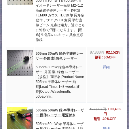
505nm 30mW TEM00 緑色 ダ
イオードレーザー光源 M2<1.2
高品質半導体レーザー [特徴]
TEM00 ガウス TEC冷却 長寿命
動作 アナログ/TTL変調 平行直
線ビーム 光点は遠方、近方とも
に対称で円形になります。 [用
途] 生化学のスキャン 共焦点顕
微鏡...
82,152円
87,833円
505nm 30mW 绿色半導体レー
割引: 6%OFF
ザー 外国 製 绿色 レーザー
505nm 30mW 绿色半導体レー
...詳細
ザー 外国 製 绿色 レーザー
【規格】 商品名|Product Name:
505nm 半導体レーザー 納
期|Lead Time: 1~3 weeks 波
長|Output Wavelength:
505±5nm...
100,408
197,007円
505nm 50mW 緑 半導体レーザ
円
ー 固体レーザー 電源付き
割引: 49%OFF
505nm 50mW 緑 半導体レーザ
ー 固体レーザー 電源付き 【特
...詳細