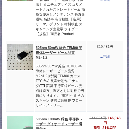
徴】 ミニチュアサイズ コリメ
ートされたストレートビーム 簡
単な使用とメンテナンス 長寿命
運転 高効率 高信頼性 【応用】
サーマルプリント 材料検査 ス
キャニング生化学 ライダー
【規格】 商品名|Product...
319,481円
505nm 50mW 緑色 TEM00 半
導体レーザー ビーム品質
...詳細
M2<1.2
505nm 50mW 緑色 TEM00 半
導体レーザー ビーム品質
M2<1.2 [特徴] TEM00 ガウス
TEC冷却 長寿命動作 アナロ
グ/TTL変調 平行直線ビーム 光
点は遠方、近方ともに対称で円
形になります。 [用途] 生化学の
スキャン 共焦点顕微鏡 フロー
サイトメトリー...
146,048
211,931円
505nm 100mW 緑色 半導体レ
円
ーザー ダイオードレーザー 電
割引: 31%OFF
源付き