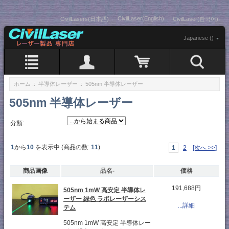
CivilLaser(English)
CivilLasers(日本語)
CivilLaser(한국어)
Japanese ()
ホーム
::
半導体レーザー
:: 505nm 半導体レーザー
505nm 半導体レーザー
分類:
1
から
10
を表示中 (商品の数:
11
)
1
2
[次へ >>]
商品画像
品名-
価格
191,688円
505nm 1mW 高安定 半導体レ
ーザー 緑色 ラボレーザーシス
...詳細
テム
505nm 1mW 高安定 半導体レー