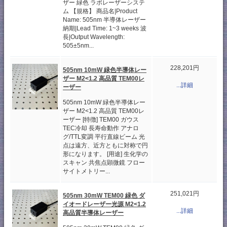
ザー 緑色 ラボレーザーシステ
ム 【規格】 商品名|Product
Name: 505nm 半導体レーザー
納期|Lead Time: 1~3 weeks 波
長|Output Wavelength:
505±5nm...
228,201円
505nm 10mW 緑色半導体レー
ザー M2<1.2 高品質 TEM00レ
...詳細
ーザー
505nm 10mW 緑色半導体レー
ザー M2<1.2 高品質 TEM00レ
ーザー [特徴] TEM00 ガウス
TEC冷却 長寿命動作 アナロ
グ/TTL変調 平行直線ビーム 光
点は遠方、近方ともに対称で円
形になります。 [用途] 生化学の
スキャン 共焦点顕微鏡 フロー
サイトメトリー...
251,021円
505nm 30mW TEM00 緑色 ダ
イオードレーザー光源 M2<1.2
...詳細
高品質半導体レーザー