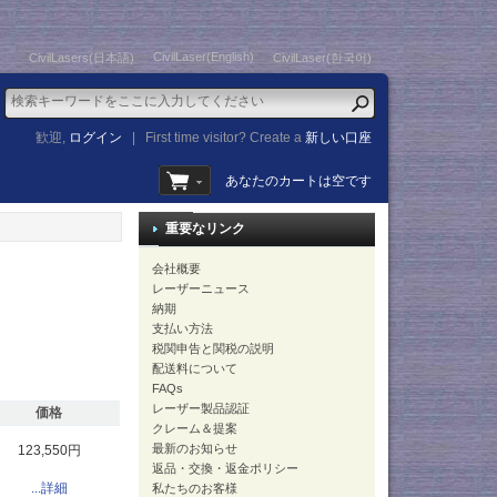
CivilLaser(English)
CivilLasers(日本語)
CivilLaser(한국어)
歓迎,
ログイン
|
First time visitor? Create a
新しい口座
あなたのカートは空です
重要なリンク
会社概要
レーザーニュース
納期
支払い方法
税関申告と関税の説明
配送料について
FAQs
レーザー製品認証
価格
クレーム＆提案
最新のお知らせ
123,550円
返品・交換・返金ポリシー
...詳細
私たちのお客様