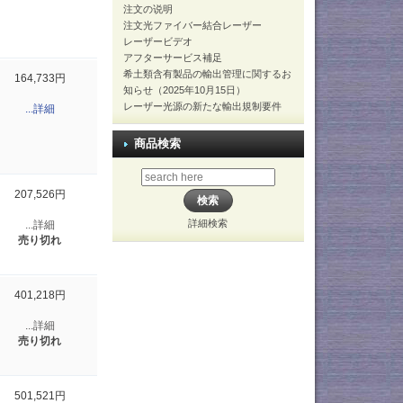
注文の说明
注文光ファイバー結合レーザー
レーザービデオ
アフターサービス補足
希土類含有製品の輸出管理に関するお
164,733円
知らせ（2025年10月15日）
レーザー光源の新たな輸出規制要件
...詳細
商品検索
207,526円
詳細検索
...詳細
売り切れ
401,218円
...詳細
売り切れ
501,521円