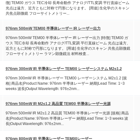
徴] TEM00 ガウス TEC冷却 長寿命動作 アナログ/TTL変調 平行直線ビーム
光点は遠方、近方ともに対称で円形になります。 [用途] 生化学のスキャン
共焦点顕微鏡 フローサイトメトリー...
976nm 500mW TEM00 半導体レーザー IR レーザー出力
976nm 500mW TEM00 半導体レーザー IR レーザー出力 [特徴] TEM00 ガ
ウス TEC冷却 長寿命動作 アナログ/TTL変調 平行直線ビーム 光点は遠方、
近方ともに対称で円形になります。 [用途] 生化学のスキャン 共焦点顕微鏡
フローサイトメトリー ラマン顕微鏡法 材料検査...
976nm 300mW IR 半導体レーザー TEM00 レーザーシステム M2≤1.2
976nm 300mW IR 半導体レーザー TEM00 レーザーシステム M2≤1.2 [規
格] 商品名|Product Name: 976nm 半導体レーザー 納期|Lead Time: 1~3
weeks 波長|Output Wavelength: 976±2nm...
976nm 500mW IR M2≤1.2 高品質 TEM00 半導体レーザー光源
976nm 500mW IR M2≤1.2 高品質 TEM00 半導体レーザー光源 [規格] 商品
名|Product Name: 976nm 半導体レーザー 納期|Lead Time: 1~3 weeks 波
長|Output Wavelength: 976±2nm...
976nm 800mW IR 半導体レーザー TEM00レーザー