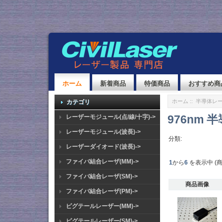
ホーム
新着商品
特価商品
おすすめ商
ホーム
::
半導体レ
カテゴリ
976nm
レーザーモジュール(点/線/十字)->
レーザーモジュール(波長)->
分類:
レーザーダイオード(波長)->
ファイバ結合レーザ(MM)->
1
から
6
を表示中 (
ファイバ結合レーザ(SM)->
商品画像
ファイバ結合レーザ(PM)->
ピグテールレーザー(MM)->
ピグテールレーザー(SM)->