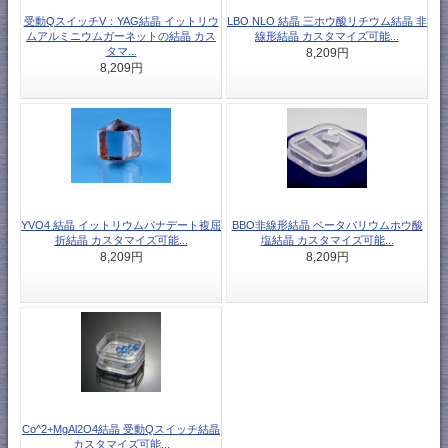
受動QスイッチV：YAG結晶 イットリウ
LBO NLO 結晶 三ホウ酸リチウム結晶 非
ムアルミニウムガーネットの結晶 カス
線形結晶 カスタマイズ可能...
タマ...
8,209円
8,209円
YVO4 結晶 イットリウムバナデート複屈
BBO非線形結晶 ベータバリウムホウ酸
折結晶 カスタマイズ可能...
塩結晶 カスタマイズ可能...
8,209円
8,209円
Co^2+MgAl2O4結晶 受動Qスイッチ結晶
カスタマイズ可能...