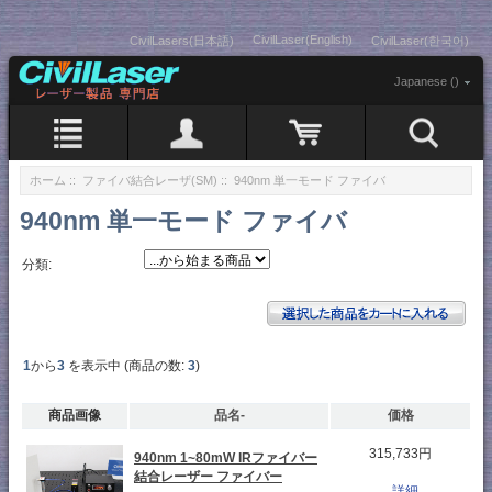
CivilLaser(English)
CivilLasers(日本語)
CivilLaser(한국어)
Japanese ()
ホーム
::
ファイバ結合レーザ(SM)
:: 940nm 単一モード ファイバ
940nm 単一モード ファイバ
分類:
1
から
3
を表示中 (商品の数:
3
)
商品画像
品名-
価格
315,733円
940nm 1~80mW IRファイバー
結合レーザー ファイバー
...詳細