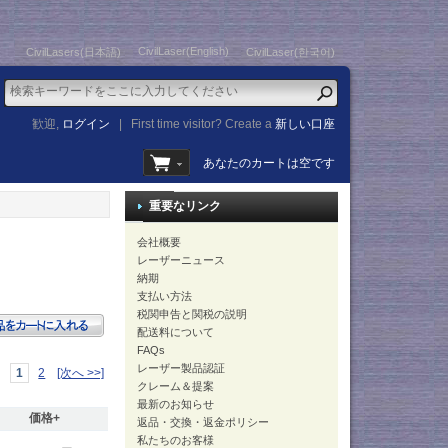
CivilLaser(English)
CivilLasers(日本語)
CivilLaser(한국어)
歓迎,
ログイン
|
First time visitor? Create a
新しい口座
あなたのカートは空です
重要なリンク
会社概要
レーザーニュース
納期
支払い方法
税関申告と関税の説明
配送料について
FAQs
レーザー製品認証
1
2
[次へ >>]
クレーム＆提案
最新のお知らせ
価格+
返品・交換・返金ポリシー
私たちのお客様