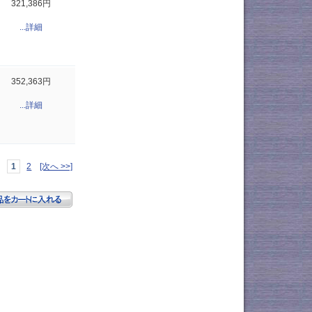
321,386円
...詳細
352,363円
...詳細
1
2
[次へ >>]