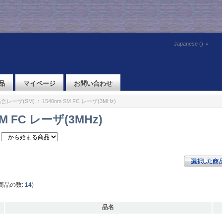
Japanese ()
品
マイページ
お問い合わせ
合レーザ(SM)
:: 1540nm SM FC レーザ(3MHz)
SM FC レーザ(3MHz)
商品の数:
14
)
品名