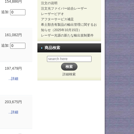
154,886円
注文の说明
注文光ファイバー結合レーザー
追加:
レーザービデオ
アフターサービス補足
希土類含有製品の輸出管理に関するお
知らせ（2025年10月15日）
161,082円
レーザー光源の新たな輸出規制要件
追加:
商品検索
197,479円
詳細検索
...詳細
203,675円
...詳細