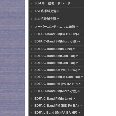
SLM 単一縦モード レーザー
ASE広帯域光源->
SLD広帯域光源->
スーパーコンティニウム光源->
EDFA C-Band SM(PA BA HP)->
EDFA C-Band SM(Micro 小型)->
EDFA C-Band SM(In-Line)->
EDFA C-Band SM(Gain Flat)->
EDFA C-Band PM(Gain Flat)->
EDFA C-Band SM PM(PA HG)->
EDFA C-Band SM(LA Gain Flat)->
EDFA C-Band PM (PA BA HP)->
EDFA C-Band PM(Micro 小型)->
EDFA C-Band PM(In-Line)->
EDFA C-Band PM (BiD PA BA)->
EDFA L-Band SM (PA BA HP)->