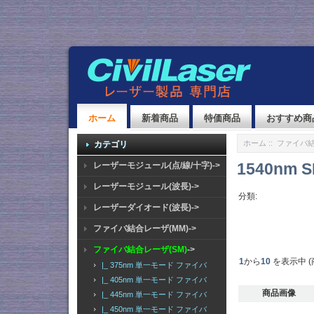
ホーム
新着商品
特価商品
おすすめ商
ホーム
::
ファイバ結
カテゴリ
1540nm 
レーザーモジュール(点/線/十字)->
レーザーモジュール(波長)->
分類:
レーザーダイオード(波長)->
ファイバ結合レーザ(MM)->
ファイバ結合レーザ(SM)
->
1
から
10
を表示中 (
|_ 375nm 単一モード ファイバ
|_ 405nm 単一モード ファイバ
商品画像
|_ 445nm 単一モード ファイバ
|_ 450nm 単一モード ファイバ