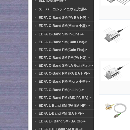
SLD広帯域光源->
スーパーコンティニウム光源->
EDFA C-Band SM(PA BA HP)->
EDFA C-Band SM(Micro 小型)->
EDFA C-Band SM(In-Line)->
EDFA C-Band SM(Gain Flat)->
EDFA C-Band PM(Gain Flat)->
EDFA C-Band SM PM(PA HG)->
EDFA C-Band SM(LA Gain Flat)->
EDFA C-Band PM (PA BA HP)->
EDFA C-Band PM(Micro 小型)->
EDFA C-Band PM(In-Line)->
EDFA C-Band PM (BiD PA BA)->
EDFA L-Band SM (PA BA HP)->
EDFA L-Band PM (BA HP)->
EDFA L+ Band SM (BA GF)->
EDFA C+L Band SM (BA)->