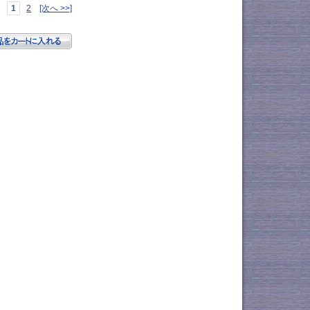
1
2
[次へ >>]