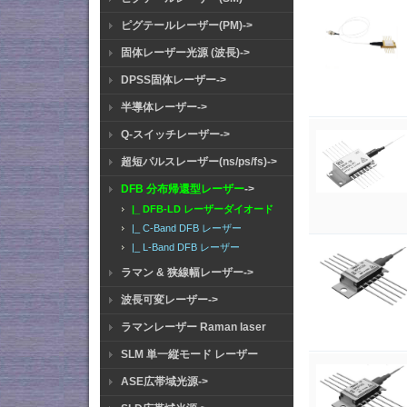
ピグテールレーザー(PM)->
固体レーザー光源 (波長)->
DPSS固体レーザー->
半導体レーザー->
Q-スイッチレーザー->
超短パルスレーザー(ns/ps/fs)->
DFB 分布帰還型レーザー
->
|_ DFB-LD レーザーダイオード
|_ C-Band DFB レーザー
|_ L-Band DFB レーザー
ラマン & 狭線幅レーザー->
波長可変レーザー->
ラマンレーザー Raman laser
SLM 単一縦モード レーザー
ASE広帯域光源->