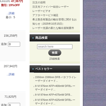
8,311円
47,367円
注文の说明
割引: 19%OFF
注文光ファイバー結合レーザー
レーザービデオ
...詳細
アフターサービス補足
最小: 5
希土類含有製品の輸出管理に関するお
知らせ（2025年10月15日）
レーザー光源の新たな輸出規制要件
156,259円
商品検索
追加:
詳細検索
207,942円
ベストセラー
...詳細
1550nm 1590nm DFB バタフライレ
ーザーダイオード...
II-VI 976nm KFP=400mW DFBレー
ザーダイオード...
II-VI 974nm KFP=675mW DFB...
71,825円
II-VI 976nm KFP=625mW DFBレー
ザーダイオード...
追加: