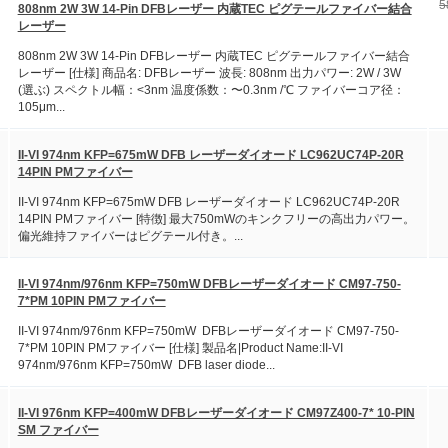
5
808nm 2W 3W 14-Pin DFBレーザー 内蔵TEC ピグテールファイバー結合
レーザー
808nm 2W 3W 14-Pin DFBレーザー 内蔵TEC ピグテールファイバー結合
レーザー [仕様] 商品名: DFBレーザー 波長: 808nm 出力パワー: 2W / 3W
(選ぶ) スペクトル幅：<3nm 温度係数：〜0.3nm /℃ ファイバーコア径：
105μm...
II-VI 974nm KFP=675mW DFB レーザーダイオード LC962UC74P-20R
14PIN PMファイバー
II-VI 974nm KFP=675mW DFB レーザーダイオード LC962UC74P-20R
14PIN PMファイバー [特徴] 最大750mWのキンクフリーの高出力パワー。
偏光維持ファイバーはピグテール付き。...
II-VI 974nm/976nm KFP=750mW DFBレーザーダイオード CM97-750-
7*PM 10PIN PMファイバー
II-VI 974nm/976nm KFP=750mW DFBレーザーダイオード CM97-750-
7*PM 10PIN PMファイバー [仕様] 製品名|Product Name:II-VI
974nm/976nm KFP=750mW DFB laser diode...
II-VI 976nm KFP=400mW DFBレーザーダイオード CM97Z400-7* 10-PIN
SM ファイバー