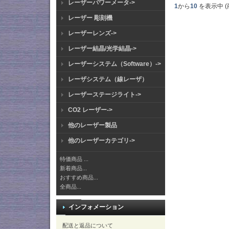
レーザーパワーメータ->
1
から
10
を表示中 (
レーザー 彫刻機
レーザーレンズ->
レーザー結晶/光学結晶->
レーザーシステム（Software）->
レーザシステム（線レーザ）
レーザーステージライト->
CO2 レーザー->
他のレーザー製品
他のレーザーカテゴリ->
特価商品 ...
新着商品...
おすすめ商品...
全商品...
インフォメーション
配送と返品について