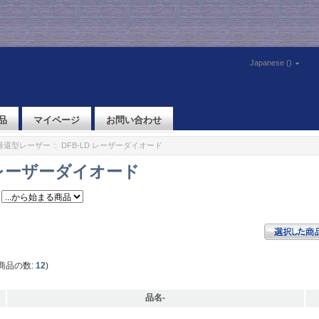
Japanese ()
品
マイページ
お問い合わせ
布帰還型レーザー
:: DFB-LD レーザーダイオード
D レーザーダイオード
商品の数:
12
)
品名-