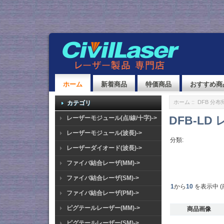
ホーム
新着商品
特価商品
おすすめ商
ホーム
::
DFB 分
カテゴリ
DFB-L
レーザーモジュール(点/線/十字)->
レーザーモジュール(波長)->
分類:
レーザーダイオード(波長)->
ファイバ結合レーザ(MM)->
ファイバ結合レーザ(SM)->
1
から
10
を表示中 (
ファイバ結合レーザ(PM)->
ピグテールレーザー(MM)->
商品画像
ピグテールレーザー(SM)->