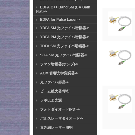
EDFA C++ Band SM (BA Gain
Flat)->
EDFA for Pulse Laser->
YDFA SM 光ファイバ増幅器->
YDFA PM 光ファイバ増幅器->
TDFA SM 光ファイバ増幅器->
SOA SM 光ファイバ増幅器->
ラマン増幅器(ポンプ)->
AOM 音響光学変調器->
光ファイバ部品->
ビーム拡大器/平行
ラボLED光源
フォトダイオード(PD)->
パルスレーザダイオード->
赤外線レーザー照明