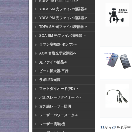
EDFA for Pulse Laser->
YDFA SM 光ファイバ増幅器->
YDFA PM 光ファイバ増幅器->
TDFA SM 光ファイバ増幅器->
SOA SM 光ファイバ増幅器->
ラマン増幅器(ポンプ)->
AOM 音響光学変調器->
光ファイバ部品->
ビーム拡大器/平行
ラボLED光源
フォトダイオード(PD)->
パルスレーザダイオード->
赤外線レーザー照明
レーザーパワーメータ->
レーザー 彫刻機
11
から
20
を表示中 