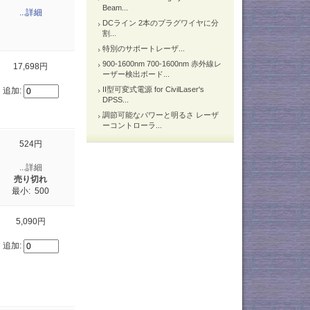
Beam...
...詳細
DCライン 2本のプラグワイヤに分
割...
特別のサポートレーザ...
900-1600nm 700-1600nm 赤外線レ
17,698円
ーザー検出ボード...
II型可変式電源 for CivilLaser's
追加:
DPSS...
調節可能なパワーと明るさ レーザ
ーコントローラ...
524円
...詳細
売り切れ
最小: 500
5,090円
追加: