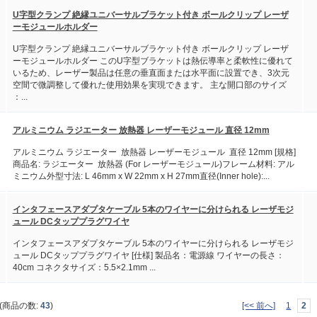
U字型クランプ 絶縁ユニバーサルブラケット付き ボールクリップ レーザ
ーモジュールホルダー
U字型クランプ 絶縁ユニバーサルブラケット付き ボールクリップ レーザ
ーモジュールホルダー このU字型ブラケットは熱伝導率と柔軟性に優れて
いるため、レーザー製品は任意の垂直面または水平面に設置でき、3次元
空間で微調整して優れた使用効果を実現できます。 主な開口部のサイズ
：...
アルミニウム ラジエーター 放熱器 レーザーモジュール 直径 12mm
アルミニウム ラジエーター 放熱器 レーザーモジュール 直径 12mm [規格]
商品名: ラジエーター 放熱器 (For レーザーモジュール)フレーム材料: アル
ミニウム外型寸法: L 46mm x W 22mm x H 27mm直径(Inner hole):...
インタフェースアダプタケーブル 5本のワイヤーに分けられる レーザモジ
ュール DCタッププラグワイヤ
インタフェースアダプタケーブル 5本のワイヤーに分けられる レーザモジ
ュール DCタッププラグワイヤ [仕様] 製品名：電源線 ワイヤーの長さ：
40cm コネクタサイズ：5.5×2.1mm ...
(商品の数:
43
)
[<< 前へ]
1
2