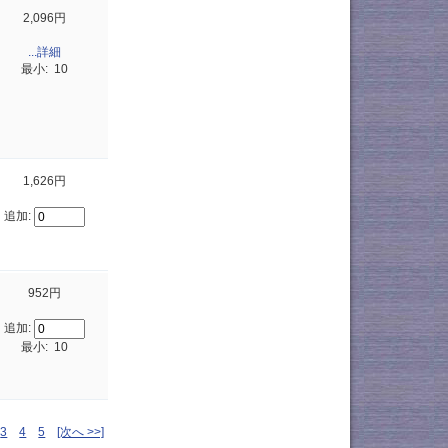
2,096円
...詳細
最小: 10
1,626円
追加:
952円
追加:
最小: 10
3
4
5
[次へ >>]