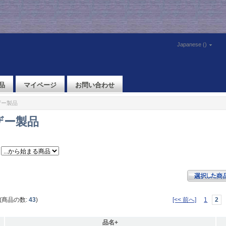
Japanese ()
品
マイページ
お問い合わせ
ザー製品
ザー製品
(商品の数:
43
)
[<< 前へ]
1
2
品名+