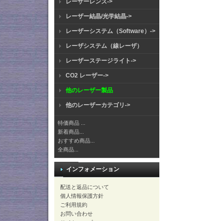
レーザーレンズ->
レーザー結晶/光学結晶->
レーザーシステム（Software）->
レーザシステム（線レーザ）
レーザーステージライト->
CO2 レーザー->
他のレーザー製品
他のレーザーカテゴリ->
特価商品 ...
新着商品...
おすすめ商品...
全商品...
インフォメーション
配送と返品について
個人情報保護方針
ご利用規約
お問い合わせ