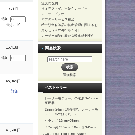
注文の说明
739円
注文光ファイバー結合レーザー
レーザービデオ
追加:
アフターサービス補足
最小: 10
希土類含有製品の輸出管理に関するお
知らせ（2025年10月15日）
レーザー光源の新たな輸出規制要件
16,418円
商品検索
追加:
詳細検索
45,969円
ベストセラー
...詳細
レーザーモジュールの電源 3v/5v/6v
変圧器 ...
12mm~26mm 調節可能 / レーザーモ
ジュールのほるだー /...
クランプ 12mm~25mm...
532nm 緑/635nm 650nm 赤/445nm...
41,536円
Customize Focusing system