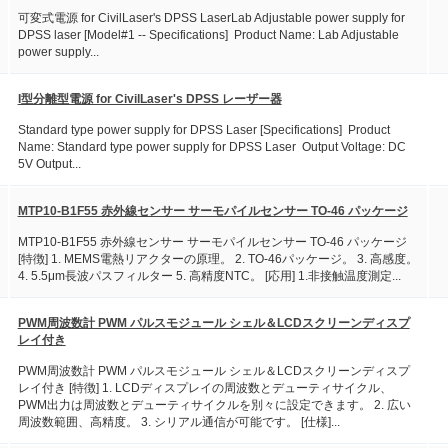
可変式電源 for CivilLaser's DPSS LaserLab Adjustable power supply for
DPSS laser [Model#1 -- Specifications] Product Name: Lab Adjustable
power supply...
I型分離型電源 for CivilLaser's DPSS レーザー器
Standard type power supply for DPSS Laser [Specifications] Product
Name: Standard type power supply for DPSS Laser Output Voltage: DC
5V Output...
MTP10-B1F55 赤外線センサー サーモパイルセンサー TO-46 パッケージ
MTP10-B1F55 赤外線センサー サーモパイルセンサー TO-46 パッケージ
[特徴] 1. MEMS電熱リアクターの原理。 2. TO-46パッケージ。 3. 高感度。
4. 5.5μm長波パスフィルター 5. 高精度NTC。 [応用] 1.非接触温度測定...
PWM周波数計 PWM パルスモジュール シェル＆LCDスクリーンディスプ
レイ付き
PWM周波数計 PWM パルスモジュール シェル＆LCDスクリーンディスプ
レイ付き [特徴] 1. LCDディスプレイの周波数とデューティサイクル、
PWM出力は周波数とデューティサイクルを別々に設定できます。 2. 広い
周波数範囲、高精度。 3. シリアル通信が可能です。 [仕様]...