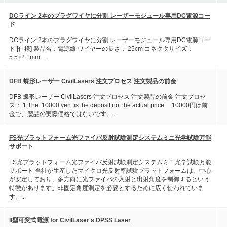
DCライン 2本のプラグワイヤに分割 レーザーモジュール専用DC電源コー
ド
DCライン 2本のプラグワイヤに分割 レーザーモジュール専用DC電源コー
ド [仕様] 製品名：電源線 ワイヤーの長さ： 25cm コネクタサイズ：
5.5×2.1mm ...
DFB 蝶形レーザー CivilLasers 注文プロセス 注文製品の前金
DFB 蝶形レーザー CivilLasers 注文プロセス 注文製品の前金 注文プロセ
ス： 1.The 10000 yen is the deposit,not the actual price. 10000円は前
金で、製品の実際価格ではないです。...
FS光プラットフォーム光ファイバ反射試験測定システムミニ光学試験万能
サポート
FS光プラットフォーム光ファイバ反射試験測定システムミニ光学試験万能
サポート 当社が生産したマイクロ光反射率試験プラットフォームは、中心
が安定しており、多方向に光ファイバの入射と出射角度を制御するという
特徴があります。非固定角度測定を必要とするために広く使われていま
す。...
II型可変式電源 for CivilLaser's DPSS Laser