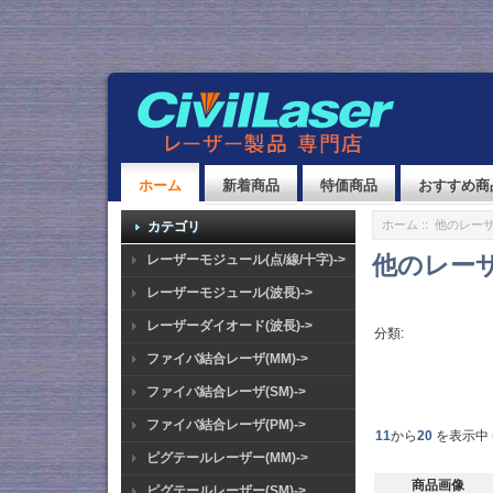
ホーム
新着商品
特価商品
おすすめ商
ホーム
:: 他のレー
カテゴリ
他のレー
レーザーモジュール(点/線/十字)->
レーザーモジュール(波長)->
レーザーダイオード(波長)->
分類:
ファイバ結合レーザ(MM)->
ファイバ結合レーザ(SM)->
ファイバ結合レーザ(PM)->
11
から
20
を表示中 
ピグテールレーザー(MM)->
商品画像
ピグテールレーザー(SM)->