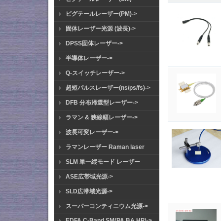
ピグテールレーザー(PM)->
固体レーザー光源 (波長)->
DPSS固体レーザー->
半導体レーザー->
Q-スイッチレーザー->
超短パルスレーザー(ns/ps/fs)->
DFB 分布帰還型レーザー->
ラマン & 狭線幅レーザー->
波長可変レーザー->
ラマンレーザー Raman laser
SLM 単一縦モード レーザー
ASE広帯域光源->
SLD広帯域光源->
スーパーコンティニウム光源->
EDFA C-Band SM(PA BA HP)->