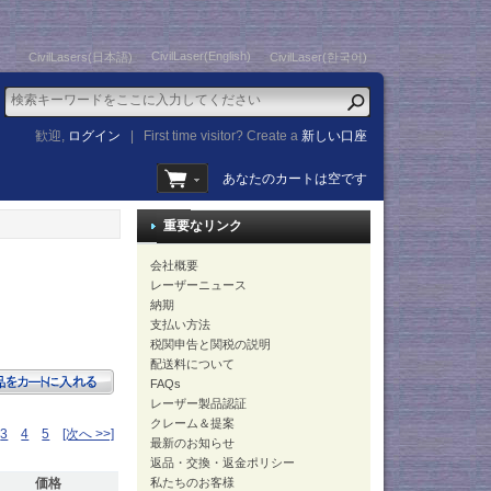
CivilLaser(English)
CivilLasers(日本語)
CivilLaser(한국어)
歓迎,
ログイン
|
First time visitor? Create a
新しい口座
あなたのカートは空です
重要なリンク
会社概要
レーザーニュース
納期
支払い方法
税関申告と関税の説明
配送料について
FAQs
レーザー製品認証
クレーム＆提案
3
4
5
[次へ >>]
最新のお知らせ
返品・交換・返金ポリシー
価格
私たちのお客様