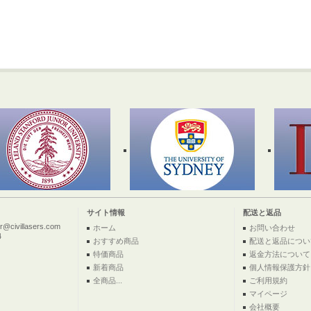
サイト情報
配送と返品
ivillasers.com
ホーム
お問い合わせ
4
おすすめ商品
配送と返品につい
特価商品
返金方法について
新着商品
個人情報保護方針
全商品...
ご利用規約
マイページ
会社概要