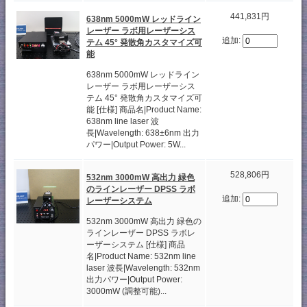
441,831円
638nm 5000mW レッドライン
レーザー ラボ用レーザーシス
追加:
テム 45° 発散角カスタマイズ可
能
638nm 5000mW レッドライン
レーザー ラボ用レーザーシス
テム 45° 発散角カスタマイズ可
能 [仕様] 商品名|Product Name:
638nm line laser 波
長|Wavelength: 638±6nm 出力
パワー|Output Power: 5W...
528,806円
532nm 3000mW 高出力 緑色
のラインレーザー DPSS ラボ
追加:
レーザーシステム
532nm 3000mW 高出力 緑色の
ラインレーザー DPSS ラボレ
ーザーシステム [仕様] 商品
名|Product Name: 532nm line
laser 波長|Wavelength: 532nm
出力パワー|Output Power:
3000mW (調整可能)...