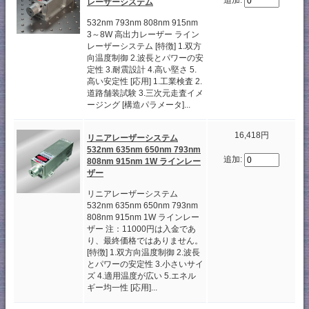
追加:
レーザーシステム
532nm 793nm 808nm 915nm
3～8W 高出力レーザー ライン
レーザーシステム [特徴] 1.双方
向温度制御 2.波長とパワーの安
定性 3.耐震設計 4.高い堅さ 5.
高い安定性 [応用] 1.工業検査 2.
道路舗装試験 3.三次元走査イメ
ージング [構造パラメータ]...
16,418円
リニアレーザーシステム
532nm 635nm 650nm 793nm
追加:
808nm 915nm 1W ラインレー
ザー
リニアレーザーシステム
532nm 635nm 650nm 793nm
808nm 915nm 1W ラインレー
ザー 注：11000円は入金であ
り、最終価格ではありません。
[特徴] 1.双方向温度制御 2.波長
とパワーの安定性 3.小さいサイ
ズ 4.適用温度が広い 5.エネル
ギー均一性 [応用]...