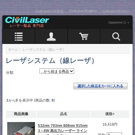
CivilLaser(English)
CivilLasers(日本語)
CivilLaser(한국어)
Japanese ()
ホーム
:: レーザシステム（線レーザ）
レーザシステム（線レーザ）
分類:
1
から
8
を表示中 (商品の数:
8
)
商品画像
品名
価格+
16,418円
532nm 793nm 808nm 915nm
3～8W 高出力レーザー ライン