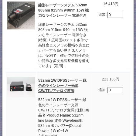
16,418円
線形レーザーシステム 532nm
808nm 915nm 940nm 15W 強
追加:
力なラインレーザー 電源付き
線形レーザーシステム 532nm
808nm 915nm 940nm 15W 強
力なラインレーザー 電源付き
[特徴] 1.広範囲のテスト条件で
高輝度 2.カメラの横幅を完全に
カバーする高い厚さ 3.カメラ
は、便利で、確かで信頼性の高
い特殊な多次元調整機構を備え
ています [応用]...
223,136円
532nm 1W DPSSレーザー 緑
色のラインレーザー光源
追加:
CW/TTL/アナログ変調
532nm 1W DPSSレーザー 緑
色のラインレーザー光源
CW/TTL/アナログ変調 [仕様] 商
品名|Product Name: 532nm
line laser 波長|Wavelength:
532nm 出力パワー|Output
Power: 1W (0~1W