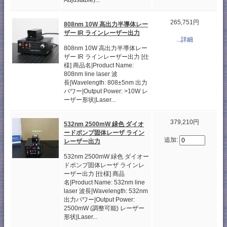
Adjustable)...
265,751円
808nm 10W 高出力半導体レー
ザー IR ラインレーザー出力
...詳細
808nm 10W 高出力半導体レー
ザー IR ラインレーザー出力 [仕
様] 商品名|Product Name:
808nm line laser 波
長|Wavelength: 808±5nm 出力
パワー|Output Power: >10W レ
ーザー形状|Laser...
379,210円
532nm 2500mW 緑色 ダイオ
ードポンプ固体レーザ ライン
追加:
レーザー出力
532nm 2500mW 緑色 ダイオー
ドポンプ固体レーザ ラインレ
ーザー出力 [仕様] 商品
名|Product Name: 532nm line
laser 波長|Wavelength: 532nm
出力パワー|Output Power:
2500mW (調整可能) レーザー
形状|Laser...