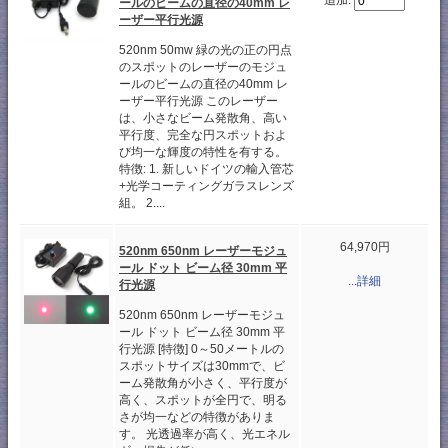
追加:
ールのビームの直径の40mm レ
ーザー平行光源
520nm 50mw 緑の光の正の円点
のスポットのレーザーのモジュ
ールのビームの直径の40mm レ
ーザー平行光源 このレーザー
は、小さなビーム発散角、高い
平行度、完全な円スポットおよ
び均一な輝度の特性を有する。
特徴: 1. 新しいドイツの輸入管芯
+光学コーティングガラスレンズ
組。 2....
64,970円
520nm 650nm レーザーモジュ
ール ドット ビーム径 30mm 平
...詳細
行光源
520nm 650nm レーザーモジュ
ール ドット ビーム径 30mm 平
行光源 [特徴] 0～50メートルの
スポットサイズは30mmで、ビ
ーム発散角が小さく、平行度が
高く、スポットが全円で、明る
さが均一などの特徴がありま
す。 光透過率が高く、光エネル