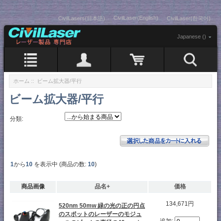
CivilLaser(English)
CivilLasers(日本語)
CivilLaser(한국어)
Japanese ()
ホーム
:: ビーム拡大器/平行
ビーム拡大器/平行
分類:
1
から
10
を表示中 (商品の数:
10
)
商品画像
品名+
価格
134,671円
520nm 50mw 緑の光の正の円点
のスポットのレーザーのモジュ