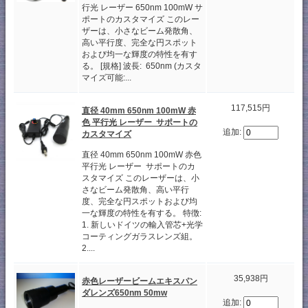
行光 レーザー 650nm 100mW サ
ポートのカスタマイズ このレー
ザーは、小さなビーム発散角、
高い平行度、完全な円スポット
および均一な輝度の特性を有す
る。 [規格] 波長: 650nm (カスタ
マイズ可能:...
117,515円
直径 40mm 650nm 100mW 赤
色 平行光 レーザー サポートの
追加:
カスタマイズ
直径 40mm 650nm 100mW 赤色
平行光 レーザー サポートのカ
スタマイズ このレーザーは、小
さなビーム発散角、高い平行
度、完全な円スポットおよび均
一な輝度の特性を有する。 特徴:
1. 新しいドイツの輸入管芯+光学
コーティングガラスレンズ組。
2....
35,938円
赤色レーザービームエキスパン
ダレンズ650nm 50mw
追加: