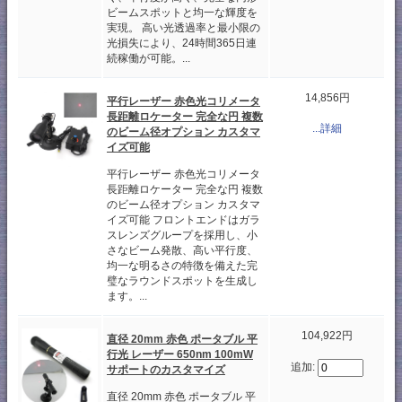
ビームスポットと均一な輝度を
実現。 高い光透過率と最小限の
光損失により、24時間365日連
続稼働が可能。...
14,856円
平行レーザー 赤色光コリメータ
長距離ロケーター 完全な円 複数
...詳細
のビーム径オプション カスタマ
イズ可能
平行レーザー 赤色光コリメータ
長距離ロケーター 完全な円 複数
のビーム径オプション カスタマ
イズ可能 フロントエンドはガラ
スレンズグループを採用し、小
さなビーム発散、高い平行度、
均一な明るさの特徴を備えた完
璧なラウンドスポットを生成し
ます。...
104,922円
直径 20mm 赤色 ポータブル 平
行光 レーザー 650nm 100mW
追加:
サポートのカスタマイズ
直径 20mm 赤色 ポータブル 平