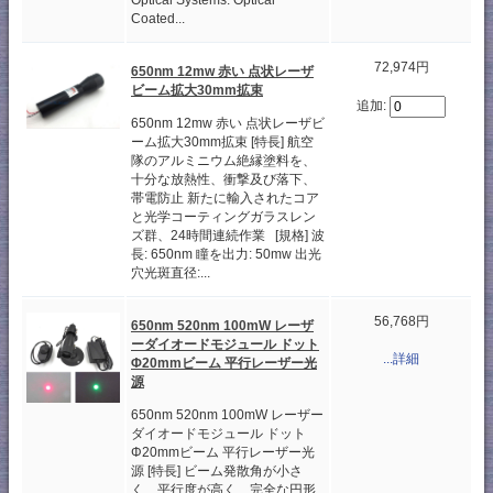
Optical Systems: Optical
Coated...
72,974円
650nm 12mw 赤い 点状レーザ
ビーム拡大30mm拡束
追加:
650nm 12mw 赤い 点状レーザビ
ーム拡大30mm拡束 [特長] 航空
隊のアルミニウム絶縁塗料を、
十分な放熱性、衝撃及び落下、
帯電防止 新たに輸入されたコア
と光学コーティングガラスレン
ズ群、24時間連続作業 [規格] 波
長: 650nm 瞳を出力: 50mw 出光
穴光斑直径:...
56,768円
650nm 520nm 100mW レーザ
ーダイオードモジュール ドット
...詳細
Φ20mmビーム 平行レーザー光
源
650nm 520nm 100mW レーザー
ダイオードモジュール ドット
Φ20mmビーム 平行レーザー光
源 [特長] ビーム発散角が小さ
く、平行度が高く、完全な円形