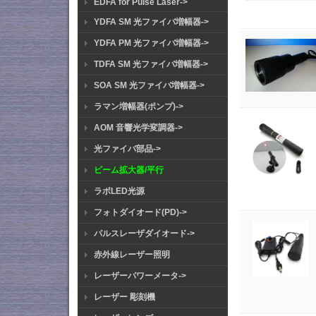
EDFA for Pulse Laser->
YDFA SM 光ファイバ増幅器->
YDFA PM 光ファイバ増幅器->
TDFA SM 光ファイバ増幅器->
SOA SM 光ファイバ増幅器->
ラマン増幅器(ポンプ)->
AOM 音響光学変調器->
光ファイバ部品->
ビーム拡大器/平行
ラボLED光源
フォトダイオード(PD)->
パルスレーザダイオード->
赤外線レーザー照明
レーザーパワーメータ->
レーザー 彫刻機