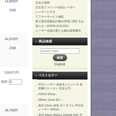
14,856円
注文の说明
注文光ファイバー結合レーザー
...詳細
レーザービデオ
アフターサービス補足
希土類含有製品の輸出管理に関するお
知らせ（2025年10月15日）
レーザー光源の新たな輸出規制要件
64,970円
商品検索
...詳細
詳細検索
134,671円
ベストセラー
追加:
平行レーザー 赤色光コリメータ 長
距離ロケーター 完全な円...
520nm 50mw...
650nm 12mw 赤い...
直径 20mm 赤色 ポータブル 平行光
レーザー 650nm...
56,768円
直径 40mm 650nm 100mW 赤色 平