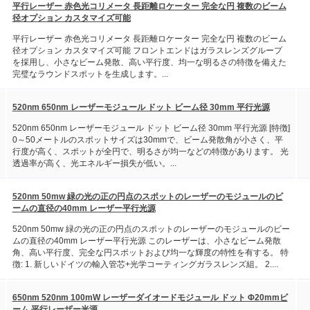
平行レーザー 赤色光コリメータ 長距離ロケーター 完全な円 複数のビーム
径オプション カスタマイズ可能
平行レーザー 赤色光コリメータ 長距離ロケーター 完全な円 複数のビーム
径オプション カスタマイズ可能 フロントエンドはガラスレンズグループ
を採用し、小さなビーム発散、高い平行度、均一な明るさの特徴を備えた
完璧なラウンドスポットを生成します。...
520nm 650nm レーザーモジュール ドット ビーム径 30mm 平行光源
520nm 650nm レーザーモジュール ドット ビーム径 30mm 平行光源 [特徴]
0～50メートルのスポットサイズは30mmで、ビーム発散角が小さく、平
行度が高く、スポットが全円で、明るさが均一などの特徴があります。 光
透過率が高く、光エネルギー損失が低い。...
520nm 50mw 緑の光の正の円点のスポットのレーザーのモジュールのビ
ームの直径の40mm レーザー平行光源
520nm 50mw 緑の光の正の円点のスポットのレーザーのモジュールのビー
ムの直径の40mm レーザー平行光源 このレーザーは、小さなビーム発散
角、高い平行度、完全な円スポットおよび均一な輝度の特性を有する。 特
徴: 1. 新しいドイツの輸入管芯+光学コーティングガラスレンズ組。 2....
650nm 520nm 100mW レーザーダイオードモジュール ドット Φ20mmビ
ーム 平行レーザー光源