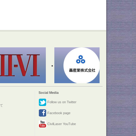
Social Media
Follow us on Twitter
て
Facebook page
CivilLaser YouTube