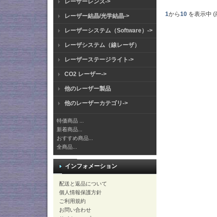
レーザーレンズ->
1
から
10
を表示中 (
レーザー結晶/光学結晶->
レーザーシステム（Software）->
レーザシステム（線レーザ）
レーザーステージライト->
CO2 レーザー->
他のレーザー製品
他のレーザーカテゴリ->
特価商品 ...
新着商品...
おすすめ商品...
全商品...
インフォメーション
配送と返品について
個人情報保護方針
ご利用規約
お問い合わせ