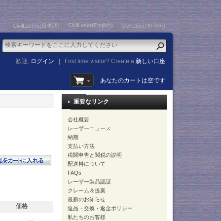
CivilLaser(English)
CivilLasers(日本語)
CivilLaser(한국어)
歓迎,
ログイン
|
First time visitor? Create a
新しい口座
あなたのカートは空です
重要なリンク
会社概要
レーザーニュース
納期
支払い方法
税関申告と関税の説明
配送料について
FAQs
レーザー製品認証
クレーム＆提案
最新のお知らせ
価格
返品・交換・返金ポリシー
私たちのお客様