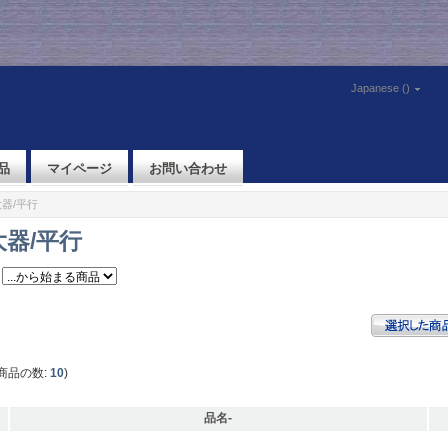
Japanese ()
品
マイページ
お問い合わせ
大器/平行
器/平行
商品の数:
10
)
品名-