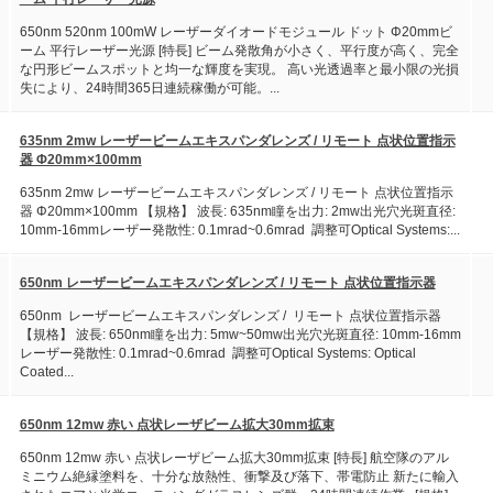
650nm 520nm 100mW レーザーダイオードモジュール ドット Φ20mmビ
ーム 平行レーザー光源 [特長] ビーム発散角が小さく、平行度が高く、完全
な円形ビームスポットと均一な輝度を実現。 高い光透過率と最小限の光損
失により、24時間365日連続稼働が可能。...
635nm 2mw レーザービームエキスパンダレンズ / リモート 点状位置指示
器 Φ20mm×100mm
635nm 2mw レーザービームエキスパンダレンズ / リモート 点状位置指示
器 Φ20mm×100mm 【規格】 波長: 635nm瞳を出力: 2mw出光穴光斑直径:
10mm-16mmレーザー発散性: 0.1mrad~0.6mrad 調整可Optical Systems:...
650nm レーザービームエキスパンダレンズ / リモート 点状位置指示器
650nm レーザービームエキスパンダレンズ / リモート 点状位置指示器
【規格】 波長: 650nm瞳を出力: 5mw~50mw出光穴光斑直径: 10mm-16mm
レーザー発散性: 0.1mrad~0.6mrad 調整可Optical Systems: Optical
Coated...
650nm 12mw 赤い 点状レーザビーム拡大30mm拡束
650nm 12mw 赤い 点状レーザビーム拡大30mm拡束 [特長] 航空隊のアル
ミニウム絶縁塗料を、十分な放熱性、衝撃及び落下、帯電防止 新たに輸入