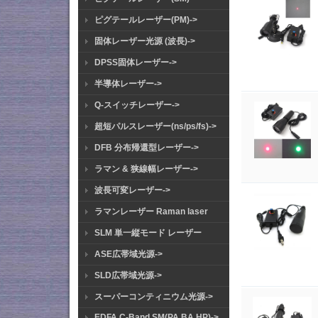
ピグテールレーザー(PM)->
固体レーザー光源 (波長)->
DPSS固体レーザー->
半導体レーザー->
Q-スイッチレーザー->
超短パルスレーザー(ns/ps/fs)->
DFB 分布帰還型レーザー->
ラマン & 狭線幅レーザー->
波長可変レーザー->
ラマンレーザー Raman laser
SLM 単一縦モード レーザー
ASE広帯域光源->
SLD広帯域光源->
スーパーコンティニウム光源->
EDFA C-Band SM(PA BA HP)->