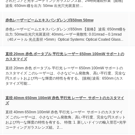
されたコアと光学コーティングガラスレンズ群、24時間連続作業 [規格]
波長: 650nm 瞳を出力: 50mw 出光穴光斑直径:...
赤色レーザービームエキスパンダレンズ650nm 50mw
赤色レーザービームエキスパンダレンズ650nm 【規格】 波長: 650nm瞳を
出力: 50mw出光穴光斑直径: 40mmレーザー発散性: 0.01mrad～0.1mrad
（40メートル 光点直径 >5mm）Optical Systems: Optical Coated Glass...
直径 20mm 赤色 ポータブル 平行光 レーザー 650nm 100mW サポートの
カスタマイズ
直径 20mm 赤色 ポータブル 平行光 レーザー 650nm 100mW サポートの
カスタマイズ このレーザーは、小さなビーム発散角、高い平行度、完全な
円スポットおよび均一な輝度の特性を有する。 [規格] 波長: 650nm (カス
タマイズ可能:...
直径 40mm 650nm 100mW 赤色 平行光 レーザー サポートのカスタマイ
ズ
直径 40mm 650nm 100mW 赤色 平行光 レーザー サポートのカスタマイ
ズ このレーザーは、小さなビーム発散角、高い平行度、完全な円スポット
および均一な輝度の特性を有する。 特徴: 1. 新しいドイツの輸入管芯+光学
コーティングガラスレンズ組。 2....