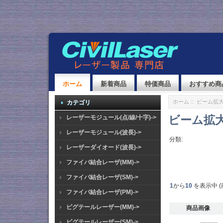
ホーム
新着商品
特価商品
おすすめ商
ホーム
:: ビーム拡
カテゴリ
ビーム拡大
レーザーモジュール(点/線/十字)->
レーザーモジュール(波長)->
分類:
レーザーダイオード(波長)->
ファイバ結合レーザ(MM)->
ファイバ結合レーザ(SM)->
1
から
10
を表示中 (
ファイバ結合レーザ(PM)->
ピグテールレーザー(MM)->
商品画像
ピグテールレーザー(SM)->