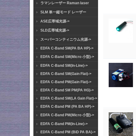
ラマンレーザー Raman laser
SLM 単一縦モード レーザー
ASE広帯域光源->
SLD広帯域光源->
スーパーコンティニウム光源->
EDFA C-Band SM(PA BA HP)->
EDFA C-Band SM(Micro 小型)->
EDFA C-Band SM(In-Line)->
EDFA C-Band SM(Gain Flat)->
EDFA C-Band PM(Gain Flat)->
EDFA C-Band SM PM(PA HG)->
EDFA C-Band SM(LA Gain Flat)->
EDFA C-Band PM (PA BA HP)->
EDFA C-Band PM(Micro 小型)->
EDFA C-Band PM(In-Line)->
EDFA C-Band PM (BiD PA BA)->