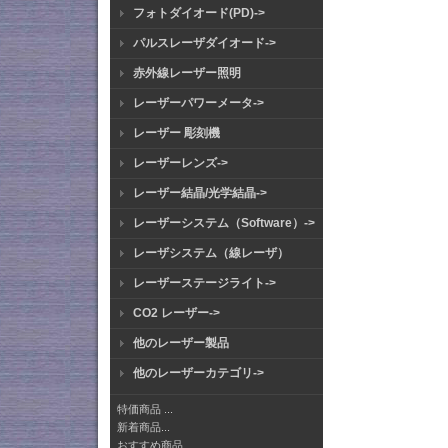
フォトダイオード(PD)->
パルスレーザダイオード->
赤外線レーザー照明
レーザーパワーメータ->
レーザー 彫刻機
レーザーレンズ->
レーザー結晶/光学結晶->
レーザーシステム（Software）->
レーザシステム（線レーザ）
レーザーステージライト->
CO2 レーザー->
他のレーザー製品
他のレーザーカテゴリ->
特価商品 ...
新着商品...
おすすめ商品...