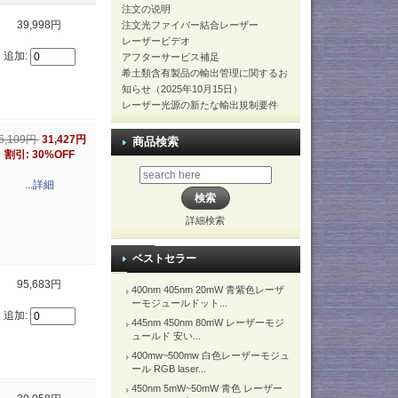
注文の说明
39,998円
注文光ファイバー結合レーザー
レーザービデオ
追加:
アフターサービス補足
希土類含有製品の輸出管理に関するお
知らせ（2025年10月15日）
レーザー光源の新たな輸出規制要件
5,109円
31,427円
商品検索
割引: 30%OFF
...詳細
詳細検索
ベストセラー
95,683円
400nm 405nm 20mW 青紫色レーザ
ーモジュールドット...
追加:
445nm 450nm 80mW レーザーモジ
ュールド 安い...
400mw~500mw 白色レーザーモジュ
ール RGB laser...
450nm 5mW~50mW 青色 レーザー