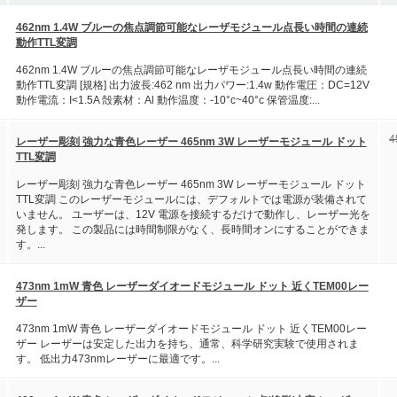
462nm 1.4W ブルーの焦点調節可能なレーザモジュール点長い時間の連続
動作TTL変調
462nm 1.4W ブルーの焦点調節可能なレーザモジュール点長い時間の連続
動作TTL変調 [規格] 出力波長:462 nm 出力パワー:1.4w 動作電圧：DC=12V
動作電流：I<1.5A 殻素材：Al 動作温度：-10°c~40°c 保管温度:...
4
レーザー彫刻 強力な青色レーザー 465nm 3W レーザーモジュール ドット
TTL変調
レーザー彫刻 強力な青色レーザー 465nm 3W レーザーモジュール ドット
TTL変調 このレーザーモジュールには、デフォルトでは電源が装備されて
いません。 ユーザーは、12V 電源を接続するだけで動作し、レーザー光を
発します。 この製品には時間制限がなく、長時間オンにすることができま
す。...
473nm 1mW 青色 レーザーダイオードモジュール ドット 近くTEM00レー
ザー
473nm 1mW 青色 レーザーダイオードモジュール ドット 近くTEM00レー
ザー レーザーは安定した出力を持ち、通常、科学研究実験で使用されま
す。 低出力473nmレーザーに最適です。...