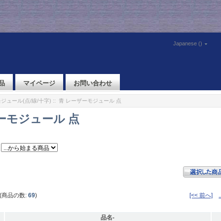
Japanese ()
品
マイページ
お問い合わせ
ジュール(点/線/十字)
:: 青 レーザーモジュール 点
ーモジュール 点
(商品の数:
69
)
[<< 前へ]
.
品名-