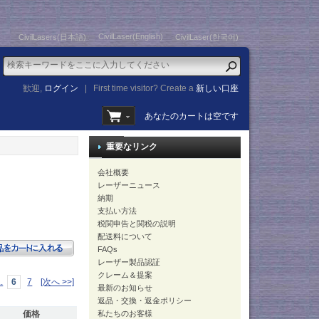
CivilLaser(English)
CivilLasers(日本語)
CivilLaser(한국어)
歓迎,
ログイン
|
First time visitor? Create a
新しい口座
あなたのカートは空です
重要なリンク
会社概要
レーザーニュース
納期
支払い方法
税関申告と関税の説明
配送料について
FAQs
レーザー製品認証
クレーム＆提案
..
6
7
[次へ >>]
最新のお知らせ
返品・交換・返金ポリシー
価格
私たちのお客様