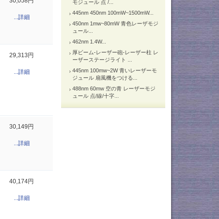
30,058円
モジュール 点 /...
445nm 450nm 100mW~1500mW...
...詳細
450nm 1mw~80mW 青色レーザモジ
ュール...
462nm 1.4W...
厚ビーム-レーザー砲-レーザー柱 レ
29,313円
ーザーステージライト ...
445nm 100mw~2W 青いレーザーモ
...詳細
ジュール 扇風機をつける...
488nm 60mw 空の青 レーザーモジ
ュール 点/線/十字...
30,149円
...詳細
40,174円
...詳細