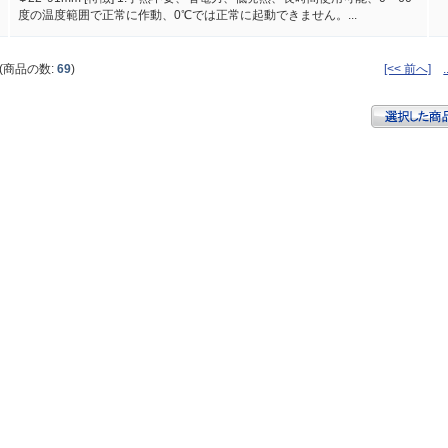
度の温度範囲で正常に作動、0℃では正常に起動できません。...
(商品の数:
69
)
[<< 前へ]
.