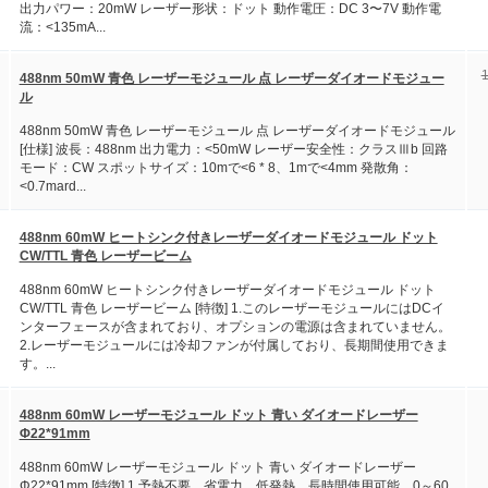
出力パワー：20mW レーザー形状：ドット 動作電圧：DC 3〜7V 動作電
流：<135mA...
488nm 50mW 青色 レーザーモジュール 点 レーザーダイオードモジュー
ル
488nm 50mW 青色 レーザーモジュール 点 レーザーダイオードモジュール
[仕様] 波長：488nm 出力電力：<50mW レーザー安全性：クラスⅢb 回路
モード：CW スポットサイズ：10mで<6 * 8、1mで<4mm 発散角：
<0.7mard...
488nm 60mW ヒートシンク付きレーザーダイオードモジュール ドット
CW/TTL 青色 レーザービーム
488nm 60mW ヒートシンク付きレーザーダイオードモジュール ドット
CW/TTL 青色 レーザービーム [特徴] 1.このレーザーモジュールにはDCイ
ンターフェースが含まれており、オプションの電源は含まれていません。
2.レーザーモジュールには冷却ファンが付属しており、長期間使用できま
す。...
488nm 60mW レーザーモジュール ドット 青い ダイオードレーザー
Φ22*91mm
488nm 60mW レーザーモジュール ドット 青い ダイオードレーザー
Φ22*91mm [特徴] 1.予熱不要、省電力、低発熱、長時間使用可能、0～60