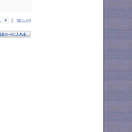
..
6
7
[次へ >>]