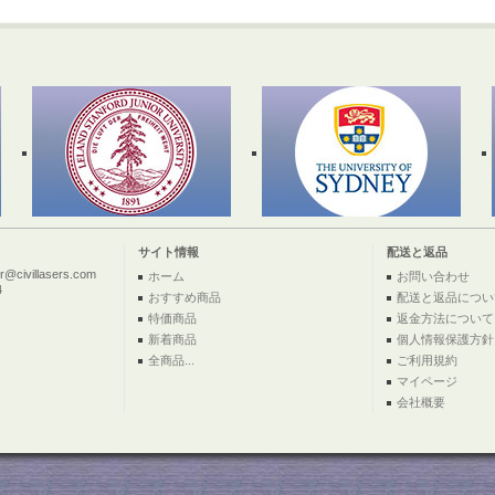
サイト情報
配送と返品
ivillasers.com
ホーム
お問い合わせ
4
おすすめ商品
配送と返品につい
特価商品
返金方法について
新着商品
個人情報保護方針
全商品...
ご利用規約
マイページ
会社概要