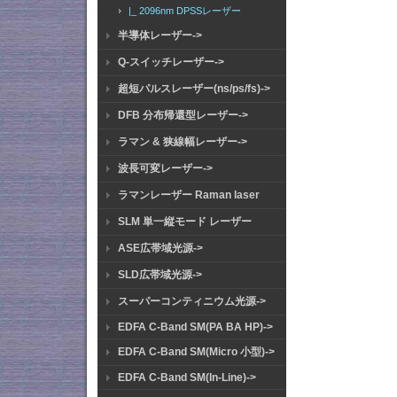
|_ 2096nm DPSSレーザー
半導体レーザー->
Q-スイッチレーザー->
超短パルスレーザー(ns/ps/fs)->
DFB 分布帰還型レーザー->
ラマン & 狭線幅レーザー->
波長可変レーザー->
ラマンレーザー Raman laser
SLM 単一縦モード レーザー
ASE広帯域光源->
SLD広帯域光源->
スーパーコンティニウム光源->
EDFA C-Band SM(PA BA HP)->
EDFA C-Band SM(Micro 小型)->
EDFA C-Band SM(In-Line)->