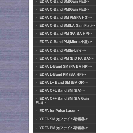
EDFA C-Band SM(Gain Flat)->
EDFA C-Band PM(Gain Flat)->
EDFA C-Band SM PM(PA HG)->
EDFA C-Band SM(LA Gain Flat)->
EDFA C-Band PM (PA BA HP)->
EDFA C-Band PM(Micro 小型)->
EDFA C-Band PM(In-Line)->
EDFA C-Band PM (BiD PA BA)->
EDFA L-Band SM (PA BA HP)->
EDFA L-Band PM (BA HP)->
EDFA L+ Band SM (BA GF)->
EDFA C+L Band SM (BA)->
EDFA C++ Band SM (BA Gain
Flat)->
EDFA for Pulse Laser->
YDFA SM 光ファイバ増幅器->
YDFA PM 光ファイバ増幅器->