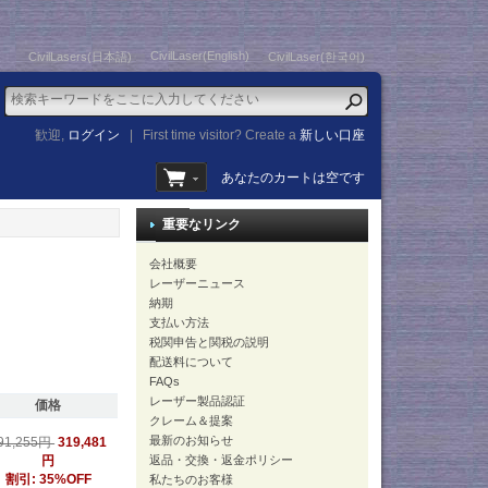
CivilLaser(English)
CivilLasers(日本語)
CivilLaser(한국어)
歓迎,
ログイン
|
First time visitor? Create a
新しい口座
あなたのカートは空です
重要なリンク
会社概要
レーザーニュース
納期
支払い方法
税関申告と関税の説明
配送料について
FAQs
レーザー製品認証
価格
クレーム＆提案
最新のお知らせ
319,481
91,255円
円
返品・交換・返金ポリシー
割引: 35%OFF
私たちのお客様