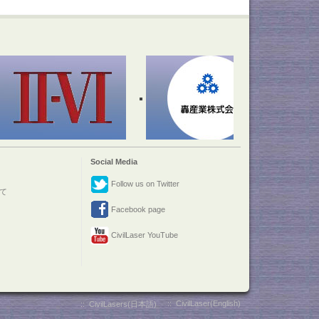
Social Media
Follow us on Twitter
て
Facebook page
CivilLaser YouTube
::
CivilLaser(English)
::
CivilLasers(日本語)