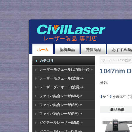
ホーム
新着商品
特価商品
おすすめ商
ホーム
::
DPSS固
カテゴリ
1047nm
レーザーモジュール(点/線/十字)->
レーザーモジュール(波長)->
分類:
レーザーダイオード(波長)->
ファイバ結合レーザ(MM)->
1
から
6
を表示中 (
ファイバ結合レーザ(SM)->
商品画像
ファイバ結合レーザ(PM)->
ピグテールレーザー(MM)->
ピグテールレーザー(SM)->