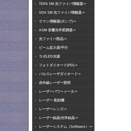
TDFA SM 光ファイバ増幅器->
SOA SM 光ファイバ増幅器->
ラマン増幅器(ポンプ)->
AOM 音響光学変調器->
光ファイバ部品->
ビーム拡大器/平行
ラボLED光源
フォトダイオード(PD)->
パルスレーザダイオード->
赤外線レーザー照明
レーザーパワーメータ->
レーザー 彫刻機
レーザーレンズ->
レーザー結晶/光学結晶->
レーザーシステム（Software）->