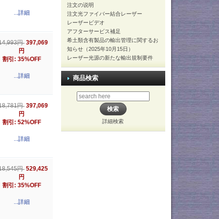
注文の说明
...詳細
注文光ファイバー結合レーザー
レーザービデオ
アフターサービス補足
希土類含有製品の輸出管理に関するお
397,069
14,993円
知らせ（2025年10月15日）
円
レーザー光源の新たな輸出規制要件
割引: 35%OFF
...詳細
商品検索
397,069
18,781円
円
詳細検索
割引: 52%OFF
...詳細
529,425
18,545円
円
割引: 35%OFF
...詳細