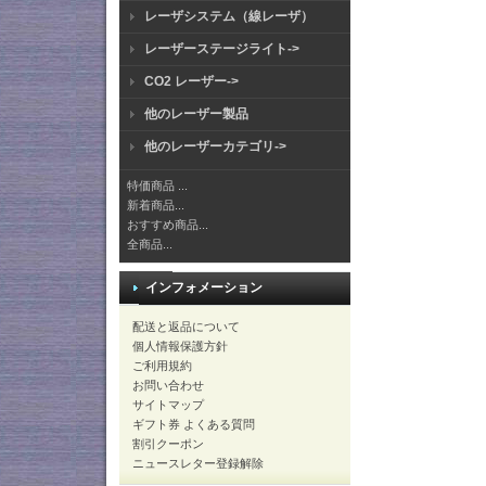
レーザシステム（線レーザ）
レーザーステージライト->
CO2 レーザー->
他のレーザー製品
他のレーザーカテゴリ->
特価商品 ...
新着商品...
おすすめ商品...
全商品...
インフォメーション
配送と返品について
個人情報保護方針
ご利用規約
お問い合わせ
サイトマップ
ギフト券 よくある質問
割引クーポン
ニュースレター登録解除