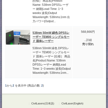
[仕様］ 商品名|Product
Name: 538nm DPSSレーザ
ー 納期|Lead Time: 1~3
weeks 波長|Output
Wavelength: 538nm±1nm 出
力パワー|Output...
568,666円
538nm 50mW 緑色 DPSSレ
ーザー TEM00 シングルモー
...詳細
ド 固体レーザー
売り切れ
538nm 50mW 緑色 DPSSレ
ーザー TEM00 シングルモー
ド 固体レーザー [仕様］ 商品
名|Product Name: 538nm
DPSSレーザー 納期|Lead
Time: 1~3 weeks 波長|Output
Wavelength: 538nm±1nm...
1
から
2
を表示中 (商品の数:
2
)
::
CivilLasers(日本語)
::
CivilLaser(English)