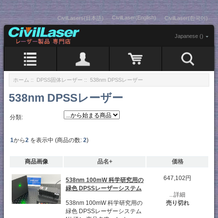
CivilLaser(English)
CivilLasers(日本語)
CivilLaser(한국어)
Japanese ()
ホーム
::
DPSS固体レーザー
:: 538nm DPSSレーザー
538nm DPSSレーザー
分類:
1
から
2
を表示中 (商品の数:
2
)
商品画像
品名+
価格
647,102円
538nm 100mW 科学研究用の
緑色 DPSSレーザーシステム
...詳細
538nm 100mW 科学研究用の
売り切れ
緑色 DPSSレーザーシステム