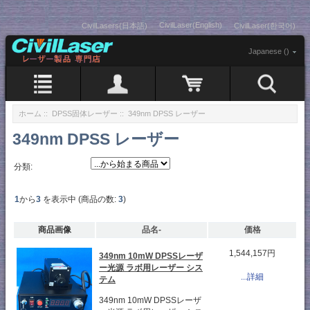
CivilLaser(English)
CivilLasers(日本語)
CivilLaser(한국어)
Japanese ()
ホーム
::
DPSS固体レーザー
:: 349nm DPSS レーザー
349nm DPSS レーザー
分類:
1
から
3
を表示中 (商品の数:
3
)
商品画像
品名-
価格
1,544,157円
349nm 10mW DPSSレーザ
ー光源 ラボ用レーザー シス
...詳細
テム
349nm 10mW DPSSレーザ