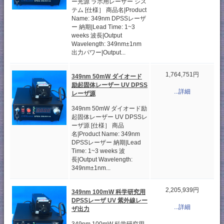
ー光源 ラボ用レーザー シス
テム [仕様］ 商品名|Product
Name: 349nm DPSSレーザ
ー 納期|Lead Time: 1~3
weeks 波長|Output
Wavelength: 349nm±1nm
出力パワー|Output...
1,764,751円
349nm 50mW ダイオード
励起固体レーザー UV DPSS
...詳細
レーザ源
349nm 50mW ダイオード励
起固体レーザー UV DPSSレ
ーザ源 [仕様］ 商品
名|Product Name: 349nm
DPSSレーザー 納期|Lead
Time: 1~3 weeks 波
長|Output Wavelength:
349nm±1nm...
2,205,939円
349nm 100mW 科学研究用
DPSSレーザ UV 紫外線レー
...詳細
ザ出力