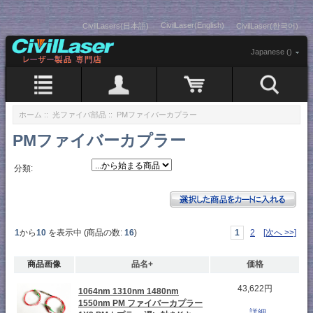
CivilLaser(English)
CivilLasers(日本語)
CivilLaser(한국어)
Japanese ()
ホーム
::
光ファイバ部品
:: PMファイバーカプラー
PMファイバーカプラー
分類:
1
から
10
を表示中 (商品の数:
16
)
1
2
[次へ >>]
商品画像
品名+
価格
43,622円
1064nm 1310nm 1480nm
1550nm PM ファイバーカプラー
...詳細