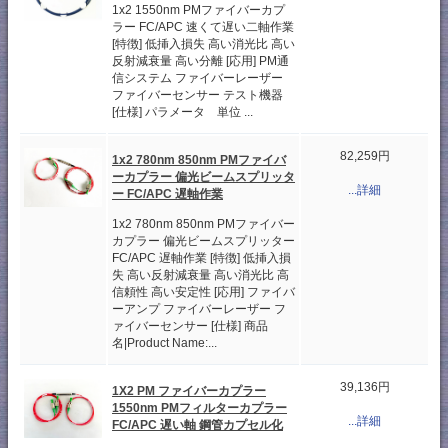
1x2 1550nm PMファイバーカプ
ラー FC/APC 速くて遅い二軸作業
[特徴] 低挿入損失 高い消光比 高い
反射減衰量 高い分離 [応用] PM通
信システム ファイバーレーザー
ファイバーセンサー テスト機器
[仕様] パラメータ 単位 ...
82,259円
1x2 780nm 850nm PMファイバ
ーカプラー 偏光ビームスプリッタ
...詳細
ー FC/APC 遅軸作業
1x2 780nm 850nm PMファイバー
カプラー 偏光ビームスプリッター
FC/APC 遅軸作業 [特徴] 低挿入損
失 高い反射減衰量 高い消光比 高
信頼性 高い安定性 [応用] ファイバ
ーアンプ ファイバーレーザー フ
ァイバーセンサー [仕様] 商品
名|Product Name:...
39,136円
1X2 PM ファイバーカプラー
1550nm PMフィルターカプラー
...詳細
FC/APC 遅い軸 鋼管カプセル化