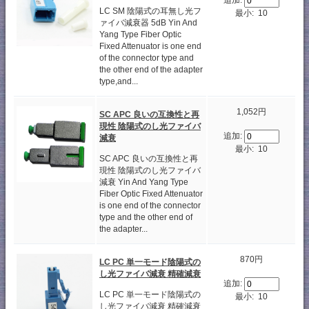
追加:
LC SM 陰陽式の耳無し光フ
最小: 10
ァイバ減衰器 5dB Yin And
Yang Type Fiber Optic
Fixed Attenuator is one end
of the connector type and
the other end of the adapter
type,and...
1,052円
SC APC 良いの互換性と再
現性 陰陽式のし光ファイバ
追加:
減衰
最小: 10
SC APC 良いの互換性と再
現性 陰陽式のし光ファイバ
減衰 Yin And Yang Type
Fiber Optic Fixed Attenuator
is one end of the connector
type and the other end of
the adapter...
870円
LC PC 単一モード陰陽式の
し光ファイバ減衰 精確減衰
追加:
LC PC 単一モード陰陽式の
最小: 10
し光ファイバ減衰 精確減衰