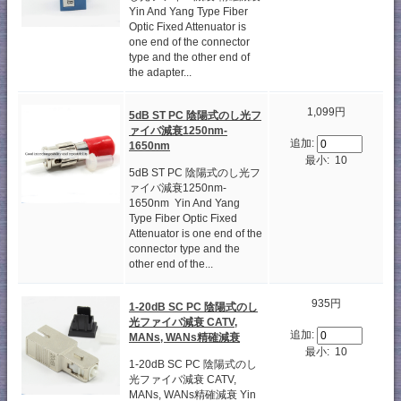
Yin And Yang Type Fiber
Optic Fixed Attenuator is
one end of the connector
type and the other end of
the adapter...
1,099円
5dB ST PC 陰陽式のし光フ
ァイバ減衰1250nm-
追加:
1650nm
最小: 10
5dB ST PC 陰陽式のし光フ
ァイバ減衰1250nm-
1650nm Yin And Yang
Type Fiber Optic Fixed
Attenuator is one end of the
connector type and the
other end of the...
935円
1-20dB SC PC 陰陽式のし
光ファイバ減衰 CATV,
追加:
MANs, WANs精確減衰
最小: 10
1-20dB SC PC 陰陽式のし
光ファイバ減衰 CATV,
MANs, WANs精確減衰 Yin