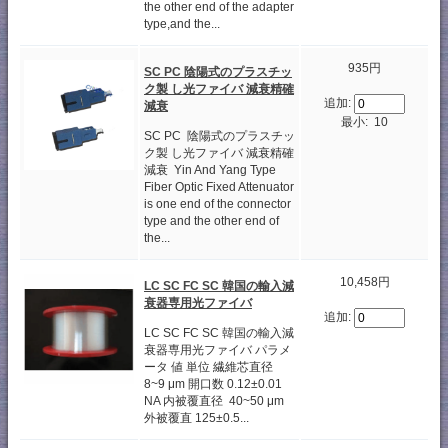
the other end of the adapter
type,and the...
935円
SC PC 陰陽式のプラスチッ
ク製 し光ファイバ 減衰精確
追加:
減衰
最小: 10
SC PC 陰陽式のプラスチッ
ク製 し光ファイバ 減衰精確
減衰 Yin And Yang Type
Fiber Optic Fixed Attenuator
is one end of the connector
type and the other end of
the...
10,458円
LC SC FC SC 韓国の輸入減
衰器専用光ファイバ
追加:
LC SC FC SC 韓国の輸入減
衰器専用光ファイバ パラメ
ータ 値 単位 繊維芯直径
8~9 μm 開口数 0.12±0.01
NA 内被覆直径 40~50 μm
外被覆直 125±0.5...