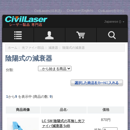
CivilLaser(English)
CivilLasers(日本語)
CivilLaser(한국어)
Japanese ()
ホーム
::
光ファイバ部品
::
減衰器
:: 陰陽式の減衰器
陰陽式の減衰器
分類:
1
から
9
を表示中 (商品の数:
9
)
商品画像
品名-
価格
870円
LC SM 陰陽式の耳無し光フ
ァイバ減衰器 5dB