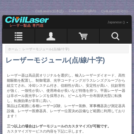
CivilLaser(English)
CivilLasers(日本語)
CivilLaser(한국어)
Japanese ()
ホーム
:: レーザーモジュール(点/線/十字)
レーザーモジュール(点/線/十字)
レーザー器は高品質オリジナルを選択し、輸入レーザーダイオード、高性
能駆動を配置し、制御電源、光学コーティングガラスレンズグループから
組立てされ、冷却システム付き、信頼性が高い、安定性が高い、抗妨害性
が強く、一致性が良い、使用寿命が長いなど特徴を持つ。平面レーザー器
は非ボール面光学レンズを採用され、ビームを均一分布面状光型に転換
し、転換効果が非常に高い。
製品は広範囲に各種レーザー試験、レーザー装飾、軍事機器及び測定器具
設備、レーザー医療器具、レーザー位置決め設備など範囲に利用しており
ます！
三つ以上の場合はレザーモジュールのカスタマイズが可能です。
カスタマイズサービスの内容を下記に示します。