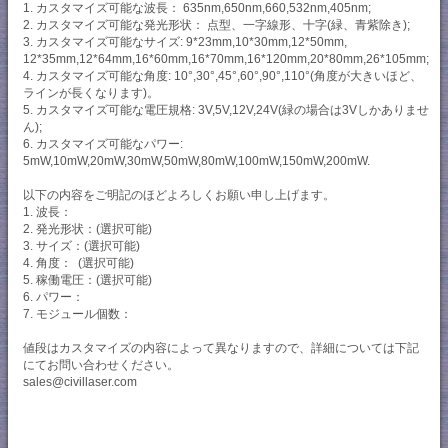
1. カスタマイズ可能な波長： 635nm,650nm,660,532nm,405nm;
2. カスタマイズ可能な発光形状： 点型、一字線形、十字(緑、青紫除き);
3. カスタマイズ可能なサイズ: 9*23mm,10*30mm,12*50mm,
12*35mm,12*64mm,16*60mm,16*70mm,16*120mm,20*80mm,26*105mm;
4. カスタマイズ可能な角度: 10°,30°,45°,60°,90°,110°(角度が大きいほど、
ラインが長くなります)。
5. カスタマイズ可能な電圧規格: 3V,5V,12V,24V(緑の場合は3Vしかありませ
ん);
6. カスタマイズ可能なパワー:
5mW,10mW,20mW,30mW,50mW,80mW,100mW,150mW,200mW.
以下の内容をご明記のほどよろしくお願い申し上げます。
1. 波長：
2. 発光形状：(選択可能)
3. サイズ：(選択可能)
4. 角度： (選択可能)
5. 稼働電圧：(選択可能)
6. パワー：
7. モジュール個数：
値段はカスタマイズの内容によって異なりますので、詳細については下記
にてお問い合わせください。
sales@civillaser.com