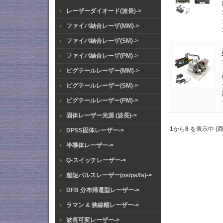
レーザーダイオード(波長)->
ファイバ結合レーザ(MM)->
ファイバ結合レーザ(SM)->
ファイバ結合レーザ(PM)->
ピグテールレーザー(MM)->
ピグテールレーザー(SM)->
ピグテールレーザー(PM)->
固体レーザー光源 (波長)->
1
から
8
を表示中 (
DPSS固体レーザー->
半導体レーザー->
Q-スイッチレーザー->
超短パルスレーザー(ns/ps/fs)->
DFB 分布帰還型レーザー->
ラマン & 狭線幅レーザー->
波長可変レーザー->