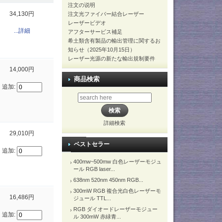
注文の说明
34,130円
注文光ファイバー結合レーザー
レーザービデオ
...詳細
アフターサービス補足
希土類含有製品の輸出管理に関するお
知らせ（2025年10月15日）
レーザー光源の新たな輸出規制要件
14,000円
商品検索
追加:
詳細検索
29,010円
ベストセラー
追加:
400mw~500mw 白色レーザーモジュ
ール RGB laser...
638nm 520nm 450nm RGB...
300mW RGB 複合光白色レーザーモ
16,486円
ジュール TTL...
RGB ダイオードレーザーモジュー
追加:
ル 300mW 赤緑青...