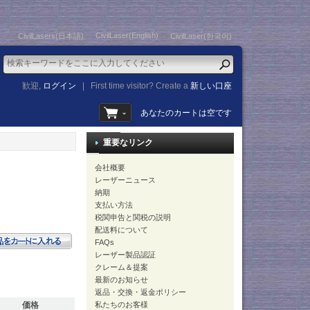
CivilLaser(English)
CivilLasers(日本語)
CivilLaser(한국어)
歓迎,
ログイン
|
First time visitor? Create a
新しい口座
あなたのカートは空です
重要なリンク
会社概要
レーザーニュース
納期
支払い方法
税関申告と関税の説明
配送料について
FAQs
レーザー製品認証
クレーム＆提案
最新のお知らせ
返品・交換・返金ポリシー
価格
私たちのお客様