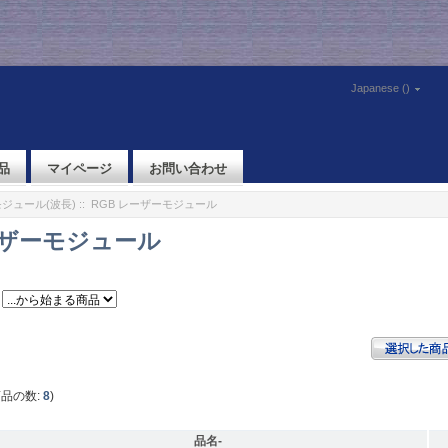
Japanese ()
品
マイページ
お問い合わせ
ジュール(波長)
:: RGB レーザーモジュール
ーザーモジュール
商品の数:
8
)
品名-