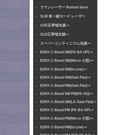
ラマンレーザー Raman laser
SLM 単一縦モード レーザー
ASE広帯域光源->
SLD広帯域光源->
スーパーコンティニウム光源->
EDFA C-Band SM(PA BA HP)->
EDFA C-Band SM(Micro 小型)->
EDFA C-Band SM(In-Line)->
EDFA C-Band SM(Gain Flat)->
EDFA C-Band PM(Gain Flat)->
EDFA C-Band SM PM(PA HG)->
EDFA C-Band SM(LA Gain Flat)->
EDFA C-Band PM (PA BA HP)->
EDFA C-Band PM(Micro 小型)->
EDFA C-Band PM(In-Line)->