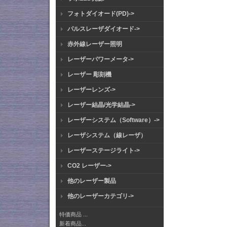
フォトダイオード(PD)->
パルスレーザダイオード->
赤外線レーザー照明
レーザーパワーメータ->
レーザー 彫刻機
レーザーレンズ->
レーザー結晶/光学結晶->
レーザーシステム（Software）->
レーザシステム（線レーザ）
レーザーステージライト->
CO2 レーザー->
他のレーザー製品
他のレーザーカテゴリ->
特価商品 ...
新着商品...