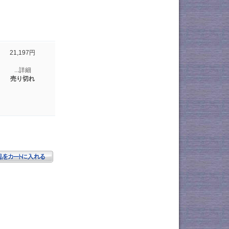
21,197円
...詳細
売り切れ