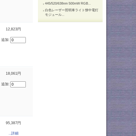
445/520/638nm 500mW RGB...
白色レーザー照明車ライト懐中電灯
モジュール...
12,823円
追加:
18,061円
追加:
95,387円
...詳細