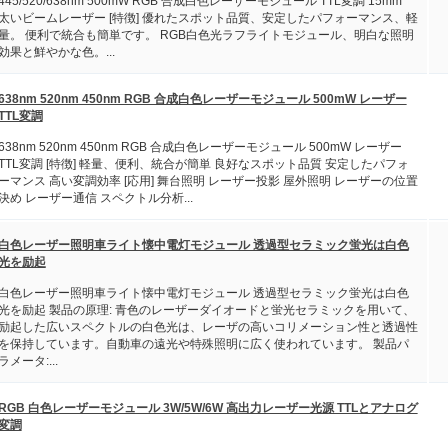
445/520/638nm 500mW RGB 合成白色レーザーモジュール TTL変調 15mm
太いビームレーザー [特徴] 優れたスポット品質、安定したパフォーマンス、軽
量。 便利で統合も簡単です。 RGB白色光ラフライトモジュール、明白な照明
効果と鮮やかな色。...
638nm 520nm 450nm RGB 合成白色レーザーモジュール 500mW レーザー
TTL変調
638nm 520nm 450nm RGB 合成白色レーザーモジュール 500mW レーザー
TTL変調 [特徴] 軽量、便利、統合が簡単 良好なスポット品質 安定したパフォ
ーマンス 高い変調効率 [応用] 舞台照明 レーザー投影 屋外照明 レーザーの位置
決め レーザー通信 スペクトル分析...
白色レーザー照明車ライト懐中電灯モジュール 透過型セラミック蛍光は白色
光を励起
白色レーザー照明車ライト懐中電灯モジュール 透過型セラミック蛍光は白色
光を励起 製品の原理: 青色のレーザーダイオードと蛍光セラミックを用いて、
励起した広いスペクトルの白色光は、レーザの高いコリメーション性と透過性
を保持しています。自動車の遠光や特殊照明に広く使われています。 製品パ
ラメータ:...
RGB 白色レーザーモジュール 3W/5W/6W 高出力レーザー光源 TTLとアナログ
変調