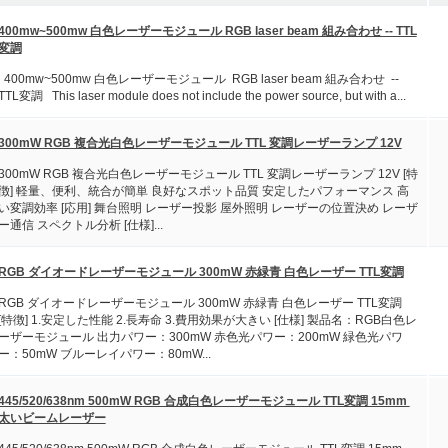
400mw~500mw 白色レーザーモジュール RGB laser beam 組み合わせ -- TTL
変調
400mw~500mw 白色レーザーモジュール RGB laser beam 組み合わせ --
TTL変調 This laser module does not include the power source, but with a...
300mW RGB 複合光白色レーザーモジュール TTL 変調レーザーランプ 12V
300mW RGB 複合光白色レーザーモジュール TTL 変調レーザーランプ 12V [特
徴] 軽量、便利、統合が簡単 良好なスポット品質 安定したパフォーマンス 高
い変調効率 [応用] 舞台照明 レーザー投影 屋外照明 レーザーの位置決め レーザ
ー通信 スペクトル分析 [仕様]...
RGB ダイオードレーザーモジュール 300mW 赤緑青 白色レーザー TTL変調
RGB ダイオードレーザーモジュール 300mW 赤緑青 白色レーザー TTL変調
[特徴] 1.安定した性能 2.長寿命 3.費用効果が大きい [仕様] 製品名：RGB白色レ
ーザーモジュール 出力パワー：300mW 赤色光パワー：200mW 緑色光パワ
ー：50mW ブルーレイパワー：80mW...
445/520/638nm 500mW RGB 合成白色レーザーモジュール TTL変調 15mm
太いビームレーザー