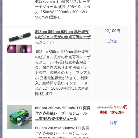
Φ12x50mm [仕様] 製品名: レーザ
ーモジュール 波長: 808±10nm 出
力: 150mW / 200mW / 300mW /
500mW (選択)...
12,100円
808nm 850nm 980nm 赤外線夜
のビジョン光がの焦点可調レーザ
...詳細
モジュール
808nm 850nm 980nm 赤外線夜
のビジョン光がの焦点可調レーザ
モジュール [特長] 航空宇宙Al合
金、耐久性のあります 外部ピン
ト調節、調光柱の太さ、フレア大
小 充電電池容量が大きく、易購
入、続時間が長い インポートさ
れたLD、10,000時間以上の寿命
[規格] 波長:...
9,680円
16,025円
808nm 200mW 500mW TTL変調
割引: 40%OFF
付き赤外線レーザーモジュール
工業用UV硬化モジュール
...詳細
808nm 200mW 500mW TTL変調
付き赤外線レーザーモジュール