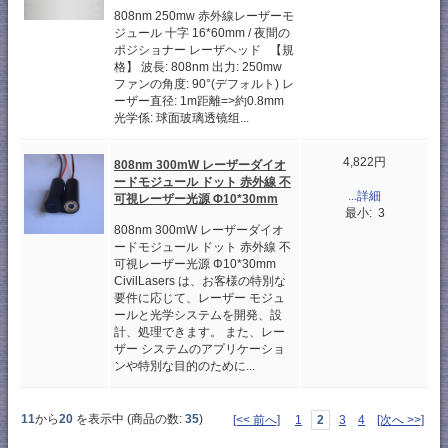
808nm 250mw 赤外線レーザーモ
ジュール 十字 16*60mm / 夜間の
ポジショナー レーザヘッド 【規
格】 波長: 808nm 出力: 250mw
ファンの角度: 90°(デフォルト) レ
ーザー直径: 1m距離=>約0.8mm
光学係: 球面玻璃透镜组...
4,822円
808nm 300mW レーザーダイオ
ードモジュール ドット 赤外線 不
...詳細
可視レーザー光源 Φ10*30mm
最小: 3
808nm 300mW レーザーダイオ
ードモジュール ドット 赤外線 不
可視レーザー光源 Φ10*30mm
CivilLasers は、お客様の特別な
要件に応じて、レーザー モジュ
ールと光学システムを開発、設
計、処理できます。 また、レー
ザー システムのアプリケーショ
ンや特別な目的のために...
11
から
20
を表示中 (商品の数:
35
)
[<< 前へ]
1
2
3
4
[次へ >>]