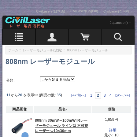
CivilLaser(English)
CivilLasers(日本語)
CivilLaser(한국어)
Japanese ()
ホーム
::
レーザーモジュール(波長)
:: 808nm レーザーモジュール
808nm レーザーモジュール
分類:
11
から
20
を表示中 (商品の数:
35
)
[<< 前へ]
1
2
3
4
[次へ >>]
商品画像
品名-
価格
1,659円
808nm 30mW～100mW IRレー
ザーモジュール ライン型 不可視
...詳細
レーザー Φ10×30mm
最小: 10