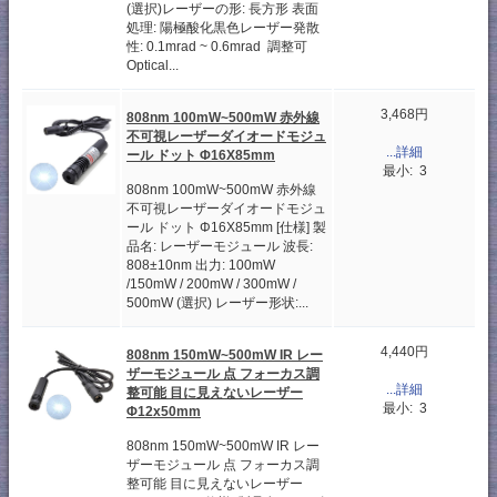
(選択)レーザーの形: 長方形 表面
処理: 陽極酸化黒色レーザー発散
性: 0.1mrad ~ 0.6mrad 調整可
Optical...
3,468円
808nm 100mW~500mW 赤外線
不可視レーザーダイオードモジュ
...詳細
ール ドット Φ16X85mm
最小: 3
808nm 100mW~500mW 赤外線
不可視レーザーダイオードモジュ
ール ドット Φ16X85mm [仕様] 製
品名: レーザーモジュール 波長:
808±10nm 出力: 100mW
/150mW / 200mW / 300mW /
500mW (選択) レーザー形状:...
4,440円
808nm 150mW~500mW IR レー
ザーモジュール 点 フォーカス調
...詳細
整可能 目に見えないレーザー
最小: 3
Φ12x50mm
808nm 150mW~500mW IR レー
ザーモジュール 点 フォーカス調
整可能 目に見えないレーザー