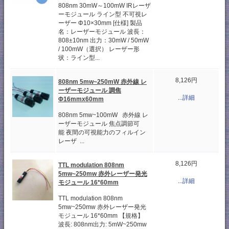
808nm 30mW～100mW IRレーザ
ーモジュール ライン型 不可視レ
ーザー Φ10×30mm [仕様] 製品
名：レーザーモジュール 波長：
808±10nm 出力：30mW / 50mW
/ 100mW（選択） レーザー形
状：ライン型...
8,126円
808nm 5mw~250mW 赤外線 レ
ーザーモジュール 調焦
...詳細
Φ16mmx60mm
808nm 5mw~100mW 赤外線 レ
ーザーモジュール 焦点調節可
能 夜間の可視能力のフィルイン
レーザ ...
8,126円
TTL modulation 808nm
5mw~250mw 赤外レーザー発光
...詳細
モジュール 16*60mm
TTL modulation 808nm
5mw~250mw 赤外レーザー発光
モジュール 16*60mm 【規格】
波長: 808nm出力: 5mW~250mw