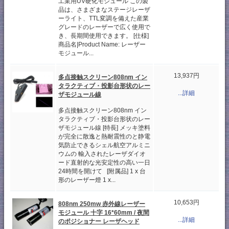
工業用UV硬化モジュール この製
品は、さまざまなステージレーザ
ーライト、TTL変調を備えた産業
グレードのレーザーで広く使用で
き、長期間使用できます。 [仕様]
商品名|Product Name: レーザー
モジュール...
13,937円
多点接触スクリーン808nm イン
タラクティブ・投影台形状のレー
...詳細
ザモジュール線
多点接触スクリーン808nm イン
タラクティブ・投影台形状のレー
ザモジュール線 [特長] メッキ塗料
が完全に散逸と熱耐震性のと静電
気防止できるシェル航空アルミニ
ウムの 輸入されたレーザダイオ
ード直射的な光安定性の高い一日
24時間を開けて [附属品] 1 x 台
形のレーザー燈 1 x...
10,653円
808nm 250mw 赤外線レーザー
モジュール 十字 16*60mm / 夜間
...詳細
のポジショナー レーザヘッド