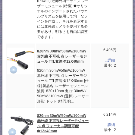
(Powell) 近赤外均一ライン レー
ザーモジュール [特徴] ◆オリジ
ナルのインポートされたパウエ
ルプリズムを使用して均一なラ
インを作成し、それを表示する
には赤外線カメラを使用する必
要があり、明るさを自由に調整
できます。...
6,496円
820nm 30mW/50mW/100mW
赤外線 不可視 点 レーザーモジ
...詳細
ュール TTL変調 Φ12X40mm
最小: 2
820nm 30mW/50mW/100mW
赤外線 不可視 点 レーザーモジ
ュール TTL変調 Φ12X40mm [仕
様] 製品名: レーザーモジュール
波長: 820±10nm 出力: 30mW /
50mW / 100mW (選択) レーザー
形状: ドット (楕円形)...
6,214円
820nm 30mW/50mW/100mW
赤外線 不可視レーザーモジュー
...詳細
ル 点 フォーカス調整可能
最小: 2
Φ12×40mm