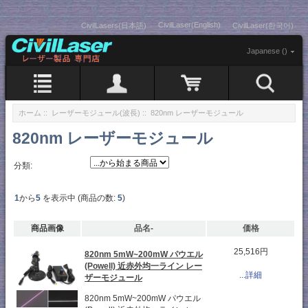
CivilLaser(English)
CivilLasers(日本語)
CivilLaser(한국어)
Japanese ()
ホーム
::
レーザーモジュール(波長)
:: 820nm レーザーモジュール
820nm レーザーモジュール
分類:
1
から
5
を表示中 (商品の数:
5
)
商品画像
品名-
価格
25,516円
820nm 5mW~200mW パウエル
(Powell) 近赤外均一ライン レー
...詳細
ザーモジュール
820nm 5mW~200mW パウエル