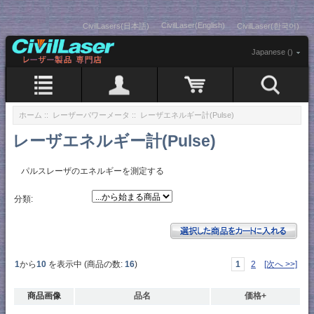
CivilLaser(English)
CivilLasers(日本語)
CivilLaser(한국어)
Japanese ()
ホーム
::
レーザーパワーメータ
:: レーザエネルギー計(Pulse)
レーザエネルギー計(Pulse)
パルスレーザのエネルギーを測定する
分類:
1
から
10
を表示中 (商品の数:
16
)
1
2
[次へ >>]
商品画像
品名
価格+