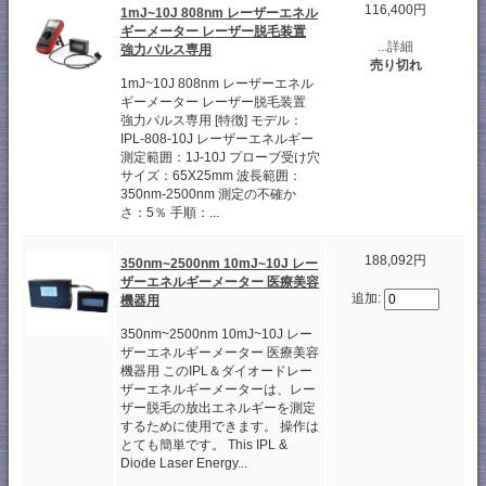
116,400円
1mJ~10J 808nm レーザーエネル
ギーメーター レーザー脱毛装置
...詳細
強力パルス専用
売り切れ
1mJ~10J 808nm レーザーエネル
ギーメーター レーザー脱毛装置
強力パルス専用 [特徴] モデル：
IPL-808-10J レーザーエネルギー
測定範囲：1J-10J プローブ受け穴
サイズ：65X25mm 波長範囲：
350nm-2500nm 測定の不確か
さ：5％ 手順：...
188,092円
350nm~2500nm 10mJ~10J レー
ザーエネルギーメーター 医療美容
追加:
機器用
350nm~2500nm 10mJ~10J レー
ザーエネルギーメーター 医療美容
機器用 このIPL＆ダイオードレー
ザーエネルギーメーターは、レー
ザー脱毛の放出エネルギーを測定
するために使用できます。 操作は
とても簡単です。 This IPL &
Diode Laser Energy...