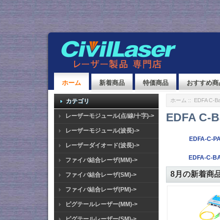
ホーム
新着商品
特価商品
おすすめ商
ホーム
:: EDFA C-Ba
カテゴリ
EDFA C-Ba
レーザーモジュール(点/線/十字)->
レーザーモジュール(波長)->
EDFA-C-PA
レーザーダイオード(波長)->
EDFA-C-BA
ファイバ結合レーザ(MM)->
8月の新着商品 - 
ファイバ結合レーザ(SM)->
ファイバ結合レーザ(PM)->
ピグテールレーザー(MM)->
ピグテールレーザー(SM)->