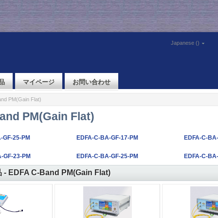
Japanese ()
品
マイページ
お問い合わせ
nd PM(Gain Flat)
nd PM(Gain Flat)
-GF-25-PM
EDFA-C-BA-GF-17-PM
EDFA-C-BA
-GF-23-PM
EDFA-C-BA-GF-25-PM
EDFA-C-BA
EDFA C-Band PM(Gain Flat)