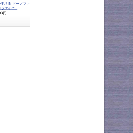
ン平坦 Er ドープ ファ
 ファイバ...
393円