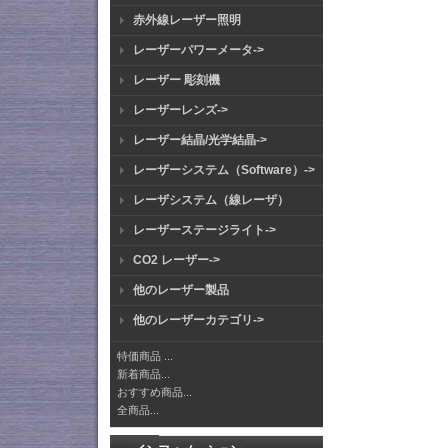
赤外線レーザー照明
レーザーパワーメータ->
レーザー 彫刻機
レーザーレンズ->
レーザー結晶/光学結晶->
レーザーシステム（Software）->
レーザシステム（線レーザ）
レーザーステージライト->
CO2 レーザー->
他のレーザー製品
他のレーザーカテゴリ->
特価商品 ...
新着商品...
おすすめ商品...
全商品...