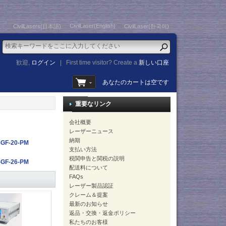
CivilLaser(English)
CivilLasers(日本語)
CivilLaser(한국어)
歓迎,
ログイン
|
First time visitor? Create a
新しい口座
あなたのカートは空です
重要なリンク
会社概要
レーザーニュース
納期
-GF-20-PM
支払い方法
税関申告と関税の説明
-GF-26-PM
配送料について
FAQs
レーザー製品認証
クレーム＆提案
最新のお知らせ
返品・交換・返金ポリシー
私たちのお客様