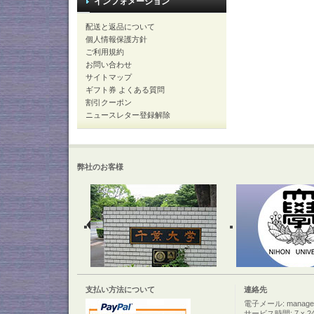
インフォメーション
配送と返品について
個人情報保護方針
ご利用規約
お問い合わせ
サイトマップ
ギフト券 よくある質問
割引クーポン
ニュースレター登録解除
弊社のお客様
支払い方法について
連絡先
電子メール: manager@c
サービス時間: 7 x 2