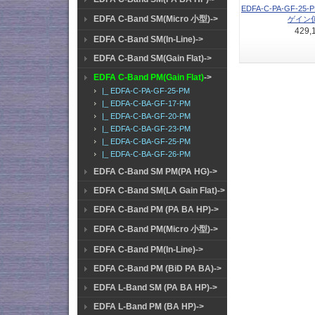
EDFA-C-PA-GF-25-
EDFA C-Band SM(Micro 小型)->
ゲイン係数
429,
EDFA C-Band SM(In-Line)->
EDFA C-Band SM(Gain Flat)->
EDFA C-Band PM(Gain Flat)
->
|_ EDFA-C-PA-GF-25-PM
|_ EDFA-C-BA-GF-17-PM
|_ EDFA-C-BA-GF-20-PM
|_ EDFA-C-BA-GF-23-PM
|_ EDFA-C-BA-GF-25-PM
|_ EDFA-C-BA-GF-26-PM
EDFA C-Band SM PM(PA HG)->
EDFA C-Band SM(LA Gain Flat)->
EDFA C-Band PM (PA BA HP)->
EDFA C-Band PM(Micro 小型)->
EDFA C-Band PM(In-Line)->
EDFA C-Band PM (BiD PA BA)->
EDFA L-Band SM (PA BA HP)->
EDFA L-Band PM (BA HP)->