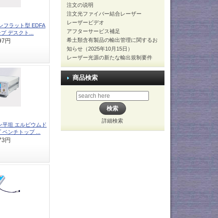
注文の说明
注文光ファイバー結合レーザー
レーザービデオ
インフラット型 EDFA
アフターサービス補足
プ デスクト...
希土類含有製品の輸出管理に関するお
497円
知らせ（2025年10月15日）
レーザー光源の新たな輸出規制要件
商品検索
詳細検索
イン平坦 エルビウムド
ベンチトップ ...
073円