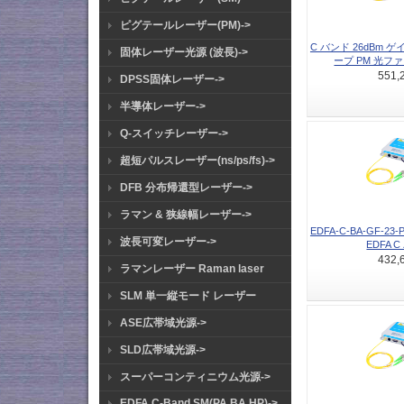
ピグテールレーザー(PM)->
C バンド 26dBm 
固体レーザー光源 (波長)->
ープ PM 光ファ
551,
DPSS固体レーザー->
半導体レーザー->
Q-スイッチレーザー->
超短パルスレーザー(ns/ps/fs)->
DFB 分布帰還型レーザー->
ラマン & 狭線幅レーザー->
EDFA-C-BA-GF-2
波長可変レーザー->
EDFA C
432,
ラマンレーザー Raman laser
SLM 単一縦モード レーザー
ASE広帯域光源->
SLD広帯域光源->
スーパーコンティニウム光源->
EDFA C-Band SM(PA BA HP)->