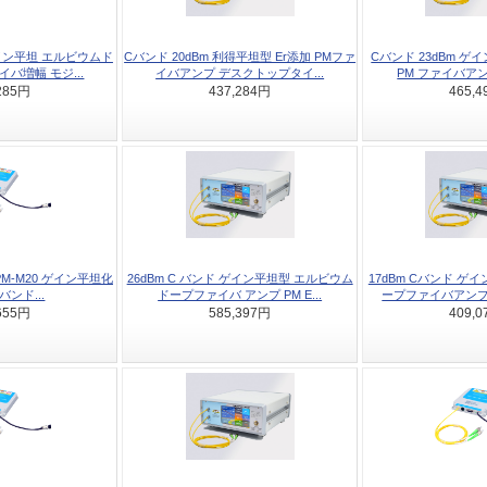
ゲイン平坦 エルビウムド
Cバンド 20dBm 利得平坦型 Er添加 PMファ
Cバンド 23dBm ゲ
イバ増幅 モジ...
イバアンプ デスクトップタイ...
PM ファイバアン
285円
437,284円
465,
3-PM-M20 ゲイン平坦化
26dBm C バンド ゲイン平坦型 エルビウム
17dBm Cバンド ゲ
 バンド...
ドープファイバ アンプ PM E...
ープファイバアンプ 
655円
585,397円
409,