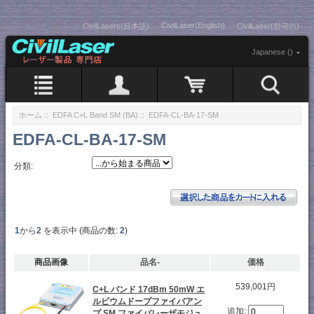
CivilLaser(English)
CivilLasers(日本語)
CivilLaser(한국어)
Japanese ()
ホーム
::
EDFA C+L Band SM (BA)
:: EDFA-CL-BA-17-SM
EDFA-CL-BA-17-SM
分類:
1
から
2
を表示中 (商品の数:
2
)
商品画像
品名-
価格
539,001円
C+L バンド 17dBm 50mW エ
ルビウムドープファイバアン
追加:
プ SM ファイバレーザモジュ